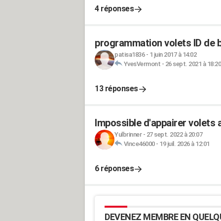
4 réponses
programmation volets ID de 
patisa1836
-
1 juin 2017 à 14:02
YvesVermont
-
26 sept. 2021 à 18:20
13 réponses
Impossible d'appairer volets
Yulbrinner
-
27 sept. 2022 à 20:07
Vince46000
-
19 juil. 2026 à 12:01
6 réponses
DEVENEZ MEMBRE EN QUELQ