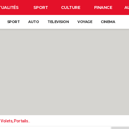
TUALITÉS
SPORT
CULTURE
FINANCE
A
SPORT
AUTO
TELEVISION
VOYAGE
CINEMA
Volets, Portails..