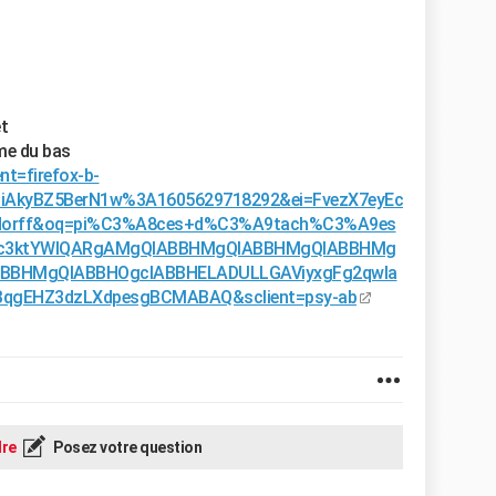
et
ame du bas
nt=firefox-b-
iAkyBZ5BerN1w%3A1605629718292&ei=FvezX7eyEc
ndorff&oq=pi%C3%A8ces+d%C3%A9tach%C3%A9es
gZwc3ktYWIQARgAMgQIABBHMgQIABBHMgQIABBHMg
BBHMgQIABBHOgcIABBHELADULLGAViyxgFg2qwIa
gEHZ3dzLXdpesgBCMABAQ&sclient=psy-ab
re
Posez votre question