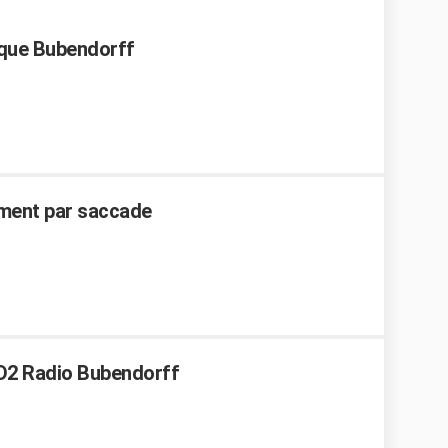
ique Bubendorff
ment par saccade
ID2 Radio Bubendorff