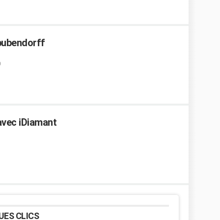
bubendorff
 avec iDiamant
UES CLICS