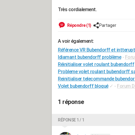
Très cordialement.
Répondre (1)
Partager
A voir également:
Référence VR Bubendorff et intterupt
Idiamant bubendorff problème
-
Foru
Réinitialiser volet roulant bubendorff
Probleme volet roulant bubendorff 
Reinitialiser telecommande bubendor
Volet bubendorff bloqué
✓
-
Forum Di
1 réponse
RÉPONSE 1 / 1