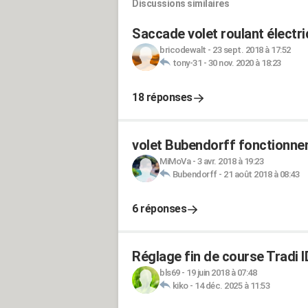
Discussions similaires
Saccade volet roulant électr
bricodewalt
-
23 sept. 2018 à 17:52
tony-31
-
30 nov. 2020 à 18:23
18 réponses
volet Bubendorff fonctionne
MiMoVa
-
3 avr. 2018 à 19:23
Bubendorff
-
21 août 2018 à 08:43
6 réponses
Réglage fin de course Tradi 
bls69
-
19 juin 2018 à 07:48
kiko
-
14 déc. 2025 à 11:53