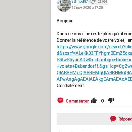
stf_jpd87
29 966
17 nov. 2020 à 17:20
Bonjour
Dans ce cas il ne reste plus qu'intern
Donner la référence de votre volet, l
https://www.google.com/search?clie
d&sxsrf=ALeKk03FFYhgmBEmZ5cxu
SRlwSRypnADw&q=boutique+bube
+volets+Bubendorff.&gs_lcp=C
QIABBHMgQIABBHMgQIABBHMgQIA
AFwAngAgAEAiAEAkgEAmAEAoAEBq
Cordialement.
0
Commenter
Répond