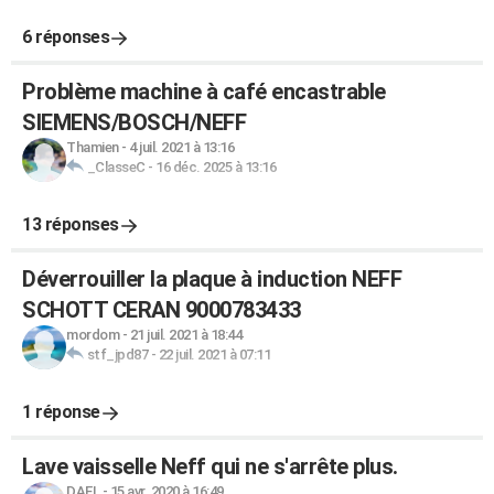
6 réponses
Problème machine à café encastrable
SIEMENS/BOSCH/NEFF
Thamien
-
4 juil. 2021 à 13:16
_ClasseC
-
16 déc. 2025 à 13:16
13 réponses
Déverrouiller la plaque à induction NEFF
SCHOTT CERAN 9000783433
mordom
-
21 juil. 2021 à 18:44
stf_jpd87
-
22 juil. 2021 à 07:11
1 réponse
Lave vaisselle Neff qui ne s'arrête plus.
DAEL
-
15 avr. 2020 à 16:49