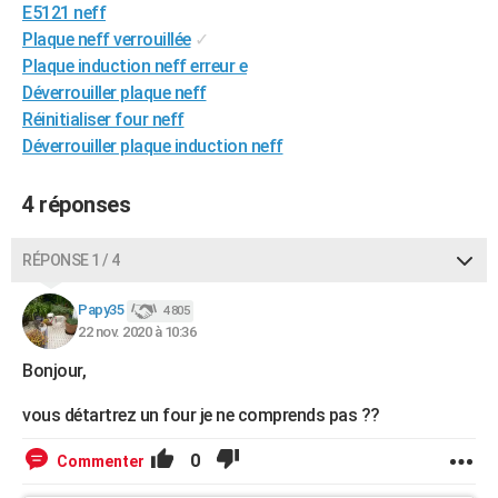
E5121 neff
City break
Voyage de noces
Climat
Destinations
Voyage nature
Forum
+
PHOTO
Plaque neff verrouillée
✓
Plaque induction neff erreur e
GUIDES D'ACHAT
Déverrouiller plaque neff
BONS PLANS
Réinitialiser four neff
Déverrouiller plaque induction neff
CARTE DE VOEUX
4 réponses
Carte Bonne année
Carte Pâques
Carte de Noël
Carte Saint-Valentin
Carte d'anniversaire
DICTIONNAIRE
Biographies
Expressions
Dictionnaire
Citations
Proverbes
PROGRAMME TV
RÉPONSE 1 / 4
COPAINS D'AVANT
Papy35
4 805
22 nov. 2020 à 10:36
Se connecter
Collèges
Universités
Service militaire
S'inscrire
Lycées
Primaires
Entreprises
Avis de recherche
AVIS DE DÉCÈS
Bonjour,
FORUM
vous détartrez un four je ne comprends pas ??
Lifestyle
Sport
Television
Cinema
Bricolage
Culture
Auto
Voyage
0
Commenter