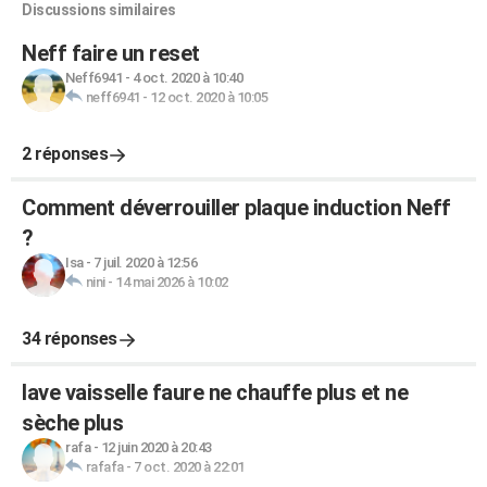
Discussions similaires
Neff faire un reset
Neff6941
-
4 oct. 2020 à 10:40
neff6941
-
12 oct. 2020 à 10:05
2 réponses
Comment déverrouiller plaque induction Neff
?
Isa
-
7 juil. 2020 à 12:56
nini
-
14 mai 2026 à 10:02
34 réponses
lave vaisselle faure ne chauffe plus et ne
sèche plus
rafa
-
12 juin 2020 à 20:43
rafafa
-
7 oct. 2020 à 22:01