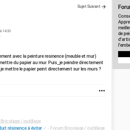
Foru
Sujet Suivant
Consei
Appre
meill
à 14:33
de pe
d'art
l'embe
alement avec la peinture resinence (meuble et mur)
mettre du papier au mur. Puis_je peindre directement
je mettre le papier peint directement sur les murs ?
Bricolage / outillage
duit résinence à éviter
✓
-
Forum Bricolage / outillage