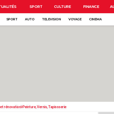
TUALITÉS
SPORT
CULTURE
FINANCE
A
SPORT
AUTO
TELEVISION
VOYAGE
CINEMA
et rénovation
Peinture, Vernis, Tapissserie