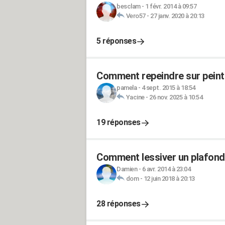
besclam
-
1 févr. 2014 à 09:57
Vero57
-
27 janv. 2020 à 20:13
5 réponses
Comment repeindre sur peintu
pamela
-
4 sept. 2015 à 18:54
Yacine
-
26 nov. 2025 à 10:54
19 réponses
Comment lessiver un plafond 
Damien
-
6 avr. 2014 à 23:04
dom
-
12 juin 2018 à 20:13
28 réponses