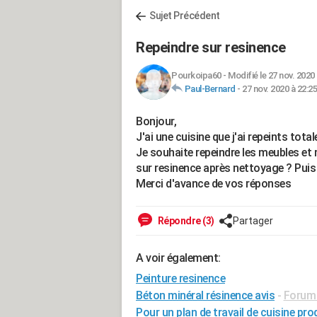
Sujet Précédent
Repeindre sur resinence
Pourkoipa60
-
Modifié le 27 nov. 2020 
Paul-Bernard
-
27 nov. 2020 à 22:25
Bonjour,
J'ai une cuisine que j'ai repeints tot
Je souhaite repeindre les meubles et 
sur resinence après nettoyage ? Puis 
Merci d'avance de vos réponses
Répondre (3)
Partager
A voir également:
Peinture resinence
Béton minéral résinence avis
-
Forum 
Pour un plan de travail de cuisine pro