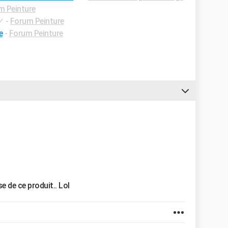
m Peinture
✓
-
Forum Peinture
e
-
Forum Peinture
e de ce produit.. Lol