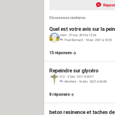
Répond
Discussions similaires
Quel est votre avis sur la pe
mimi
-
27 nov. 2014 à 12:34
Paul-Bernard
-
18 avr. 2021 à 10:35
15 réponses
Repeindre sur glycéro
DCI
-
3 févr. 2017 à 09:57
Mrwhite
-
16 déc. 2021 à 06:00
8 réponses
beton resinence et taches de