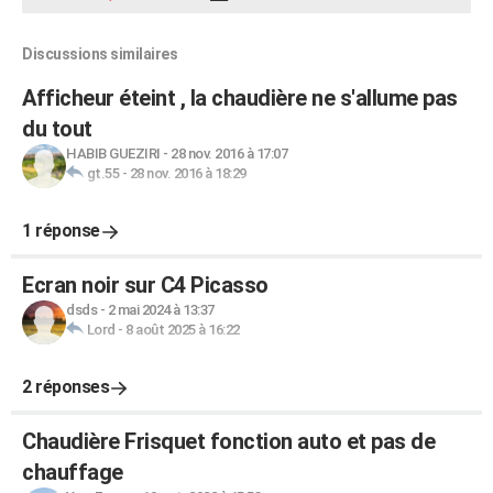
Discussions similaires
Afficheur éteint , la chaudière ne s'allume pas
du tout
HABIB GUEZIRI
-
28 nov. 2016 à 17:07
gt.55
-
28 nov. 2016 à 18:29
1 réponse
Ecran noir sur C4 Picasso
dsds
-
2 mai 2024 à 13:37
Lord
-
8 août 2025 à 16:22
2 réponses
Chaudière Frisquet fonction auto et pas de
chauffage