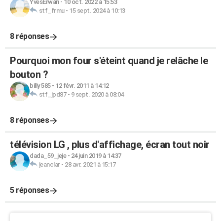
YvesErwan
-
10 oct. 2022 à 15:53
stf_frmu
-
15 sept. 2024 à 10:13
8 réponses
Pourquoi mon four s'éteint quand je relâche le
bouton ?
billy 585
-
12 févr. 2011 à 14:12
stf_jpd87
-
9 sept. 2020 à 08:04
8 réponses
télévision LG , plus d'affichage, écran tout noir
dada_59_jeje
-
24 juin 2019 à 14:37
jeanclar
-
28 avr. 2021 à 15:17
5 réponses