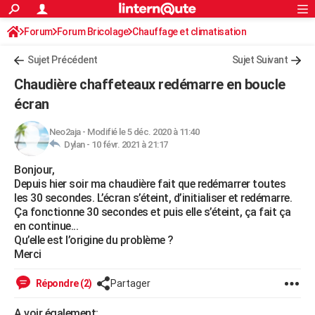
ACTUALITÉS
Forum
Forum Bricolage
Connexion
Chauffage et climatisation
S'inscrire
Rechercher
Société
Education
Villes
Politique
Faits Divers
Monde
+
SPORT
Sujet Précédent
Sujet Suivant
Football
Cyclisme
Forum
Coupe du monde 2026
Tennis
Rugby
CULTURE
Chaudière chaffeteaux redémarre en boucle
TNT
Cinéma
Musique
Programme TV
Streaming
Sorties cinéma
+
écran
FINANCE
Impôts
Immobilier
Banque
Crédit
Retraite
Epargne
Risques naturels par ville
Assurance
AUTO
Neo2aja
-
Modifié le 5 déc. 2020 à 11:40
Dylan -
10 févr. 2021 à 21:17
Réserver un essai
Berlines
Forum auto
Essais
Citadines
SUV
+
HIGH-TECH
Bonjour,
Depuis hier soir ma chaudière fait que redémarrer toutes
Meilleur smartphone
Ordinateurs
Guide high-tech
Mobiles
Internet
Jeux vidéo
+
BRICOLAGE
les 30 secondes. L’écran s’éteint, d’initialiser et redémarre.
Ça fonctionne 30 secondes et puis elle s’éteint, ça fait ça
Aménagement intérieur
Cuisine
Jardinage
+
Forum
Extérieur
Salle de bains
Rangement
WEEK-END
en continue...
Qu’elle est l’origine du problème ?
Escapades
Expositions
Week-end nature
Guides de France
Patrimoine
Musées
+
LIFESTYLE
Merci
Bien-être
Mode
+
Art de vivre
Loisirs
Modes de vie
SANTE
Répondre (2)
Partager
Guide de la santé
Médicaments
+
Alimentation
Maladies
Sommeil
VOYAGE
A voir également: