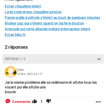
City break
Voyage de noces
Climat
Destinations
Voyage nature
Forum
+
PHOTO
Ecran chaudiere eteint
Liste code erreur chaudière ariston
GUIDES D'ACHAT
Panne poêle à pétrole s'éteint au bout de quelques minutes
Bruleur gaz qui s'eteint quand on lache le bouton
✓
BONS PLANS
Ampoule qui reste allumée malgré interrupteur éteint
CARTE DE VOEUX
Ecran bleu tv
Carte Bonne année
Carte Pâques
Carte de Noël
Carte Saint-Valentin
Carte d'anniversaire
DICTIONNAIRE
2 réponses
Biographies
Expressions
Dictionnaire
Citations
Proverbes
PROGRAMME TV
RÉPONSE 1 / 2
COPAINS D'AVANT
Dylan
Se connecter
Collèges
Universités
Service militaire
S'inscrire
Lycées
Primaires
Entreprises
Avis de recherche
AVIS DE DÉCÈS
10 févr. 2021 à 21:17
Jai le meme problème elle se redémarre et afiche tous les
FORUM
voyant pui elle afiche une
Lifestyle
Sport
Television
Cinema
Bricolage
Culture
Auto
Voyage
boucle
1
Commenter