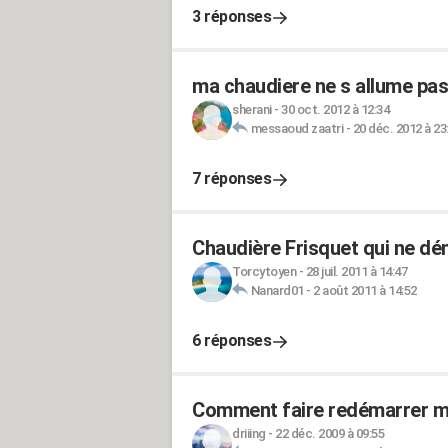
3 réponses
ma chaudiere ne s allume pas
sherani
-
30 oct. 2012 à 12:34
messaoud zaatri
-
20 déc. 2012 à 23
7 réponses
Chaudière Frisquet qui ne dém
Torcytoyen
-
28 juil. 2011 à 14:47
Nanard01
-
2 août 2011 à 14:52
6 réponses
Comment faire redémarrer m
driiing
-
22 déc. 2009 à 09:55