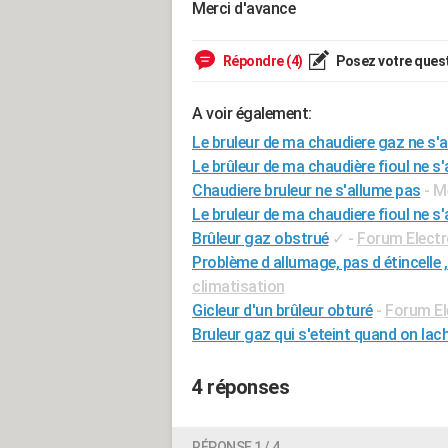
Merci d'avance
Répondre (4)
Posez votre ques
A voir également:
Le bruleur de ma chaudiere gaz ne s'a
Le brûleur de ma chaudière fioul ne s'
Chaudiere bruleur ne s'allume pas
- M
Le bruleur de ma chaudiere fioul ne s'
Brûleur gaz obstrué
✓
-
Forum Elect
Problème d allumage, pas d étincelle ,
climatisation
Gicleur d'un brûleur obturé
-
Forum E
Bruleur gaz qui s'eteint quand on lac
4 réponses
RÉPONSE 1 / 4