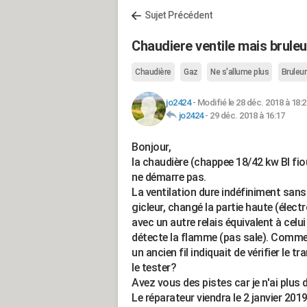
Sujet Précédent
Chaudiere ventile mais brule
Chaudière
Gaz
Ne s'allume plus
Bruleur
jo2424
-
Modifié le 28 déc. 2018 à 18:2
jo2424
-
29 déc. 2018 à 16:17
Bonjour,
la chaudière (chappee 18/42 kw BI fio
ne démarre pas.
La ventilation dure indéfiniment sans 
gicleur, changé la partie haute (éle
avec un autre relais équivalent à celui
détecte la flamme (pas sale). Commen
un ancien fil indiquait de vérifier le t
le tester?
Avez vous des pistes car je n'ai plus 
Le réparateur viendra le 2 janvier 2019 