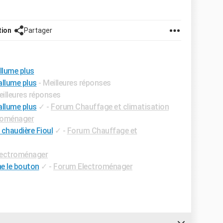
tion
Partager
llume plus
allume plus
- Meilleures réponses
eilleures réponses
allume plus
✓
-
Forum Chauffage et climatisation
roménager
 chaudière Fioul
✓
-
Forum Chauffage et
lectroménager
he le bouton
✓
-
Forum Electroménager