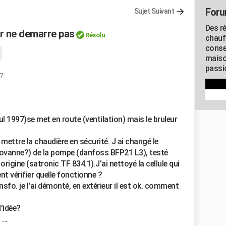
Foru
Sujet Suivant
Des r
ur ne demarre pas
Résolu
chauf
conse
maiso
passio
7
ul 1997)se met en route (ventilation) mais le bruleur
mettre la chaudière en sécurité. J ai changé le
ctrovanne?) de la pompe (danfoss BFP21 L3), testé
 origine (satronic TF 834.1).J'ai nettoyé la cellule qui
t vérifier quelle fonctionne ?
ransfo. je l'ai démonté, en extérieur il est ok. comment
d'idée?
...