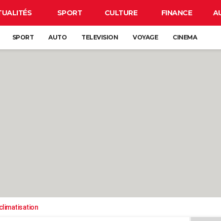
TUALITÉS
SPORT
CULTURE
FINANCE
A
SPORT
AUTO
TELEVISION
VOYAGE
CINEMA
climatisation