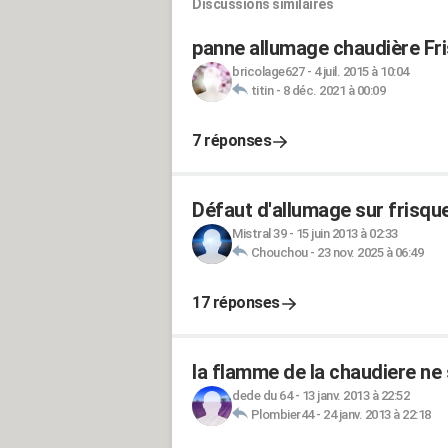
Discussions similaires
panne allumage chaudière Fr
bricolage627
-
4 juil. 2015 à 10:04
titin
-
8 déc. 2021 à 00:09
7 réponses
Défaut d'allumage sur frisqu
Mistral 39
-
15 juin 2013 à 02:33
Chouchou
-
23 nov. 2025 à 06:49
17 réponses
la flamme de la chaudiere ne 
dede du 64
-
13 janv. 2013 à 22:52
Plombier44
-
24 janv. 2013 à 22:18