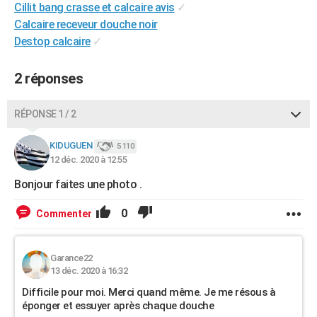
Cillit bang crasse et calcaire avis
✓
City break
Voyage de noces
Climat
Destinations
Voyage nature
Forum
+
PHOTO
Calcaire receveur douche noir
Destop calcaire
✓
GUIDES D'ACHAT
BONS PLANS
2 réponses
CARTE DE VOEUX
RÉPONSE 1 / 2
Carte Bonne année
Carte Pâques
Carte de Noël
Carte Saint-Valentin
Carte d'anniversaire
DICTIONNAIRE
KIDUGUEN
5 110
Biographies
Expressions
Dictionnaire
Citations
Proverbes
12 déc. 2020 à 12:55
PROGRAMME TV
Bonjour faites une photo .
COPAINS D'AVANT
0
Commenter
Se connecter
Collèges
Universités
Service militaire
S'inscrire
Lycées
Primaires
Entreprises
Avis de recherche
AVIS DE DÉCÈS
FORUM
Garance22
13 déc. 2020 à 16:32
Lifestyle
Sport
Television
Cinema
Bricolage
Culture
Auto
Voyage
Difficile pour moi. Merci quand même. Je me résous à
éponger et essuyer après chaque douche