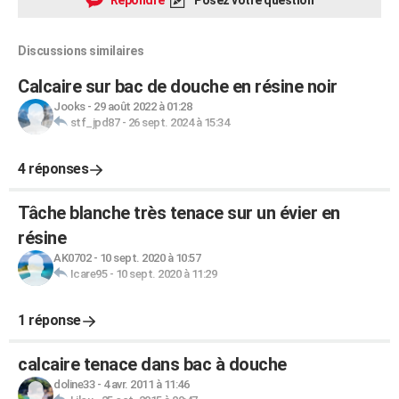
Répondre
Posez votre question
Discussions similaires
Calcaire sur bac de douche en résine noir
Jooks
-
29 août 2022 à 01:28
stf_jpd87
-
26 sept. 2024 à 15:34
4 réponses
Tâche blanche très tenace sur un évier en
résine
AK0702
-
10 sept. 2020 à 10:57
Icare95
-
10 sept. 2020 à 11:29
1 réponse
calcaire tenace dans bac à douche
doline33
-
4 avr. 2011 à 11:46