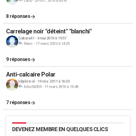
Lilou
-
25 oct. 2015 à 00:47
8 réponses
Carrelage noir "déteint" "blanchi"
Sakura41
-
4 mai 2019 à 19:57
Marc
-
17 mars 2022 à 14:25
9 réponses
Anti-calcaire Polar
loljebricol
-
19 nov. 2011 à 16:33
lobo04250
-
11 mars 2015 à 10:48
7 réponses
DEVENEZ MEMBRE EN QUELQUES CLICS