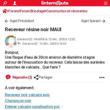
ACTUALITÉS
Forum
Forum Bricolage
Connexion
Construction et rénovation
S'inscrire
Rechercher
Société
Education
Villes
Politique
Faits Divers
Monde
+
SPORT
Sujet Précédent
Sujet Suivant
Football
Cyclisme
Forum
Coupe du monde 2026
Tennis
Rugby
CULTURE
Receveur résine noir MAUI
TNT
Cinéma
Musique
Programme TV
Streaming
Sorties cinéma
+
FINANCE
Garance22
-
Modifié le 12 déc. 2020 à 12:52
Garance22 -
13 déc. 2020 à 16:32
Impôts
Immobilier
Banque
Crédit
Retraite
Epargne
Risques naturels par ville
Assurance
AUTO
Bonjour,
Réserver un essai
Berlines
Forum auto
Essais
Citadines
SUV
+
HIGH-TECH
Une flaque d'eau de 30cm environ de diamètre stagne
autour de l'évacuation du receveur. Cela laisse des auréoles
Meilleur smartphone
Ordinateurs
Guide high-tech
Mobiles
Internet
Jeux vidéo
+
BRICOLAGE
blanches de calcaire... Que faire ?
Aménagement intérieur
Cuisine
Jardinage
+
Forum
Extérieur
Salle de bains
Rangement
WEEK-END
Répondre (2)
Partager
Escapades
Expositions
Week-end nature
Guides de France
Patrimoine
Musées
+
LIFESTYLE
A voir également:
Receveur noir calcaire avis
Bien-être
Mode
+
Art de vivre
Loisirs
Modes de vie
SANTE
Charançon noir
Guide de la santé
Médicaments
+
Alimentation
Maladies
Sommeil
VOYAGE
Enlever calcaire canalisation pvc
✓