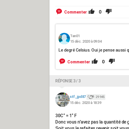
0
Commenter
Tan01
15 déc. 2020 à 09:04
Le degré Celsius. Oui je pense aussi q
0
Commenter
RÉPONSE 3 / 3
stf_jpd87
29 945
15 déc. 2020 à 18:39
30C° = 1° F
Donc vous n'avez pas la quantité de g
Soit vous le refaites revenir soit vou