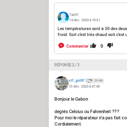
Tan01
14 déc. 2020 à 19:31
Les températures sont à 30 des deux 
froid. Soit c’est très chaud soit c’es
0
Commenter
RÉPONSE 2 / 3
stf_jpd87
29 945
15 déc. 2020 à 07:40
Bonjour le Gabon
degrés Celsius ou Fahrenheit ???
Pour moi le réparateur n'a pas fait co
Cordialement.