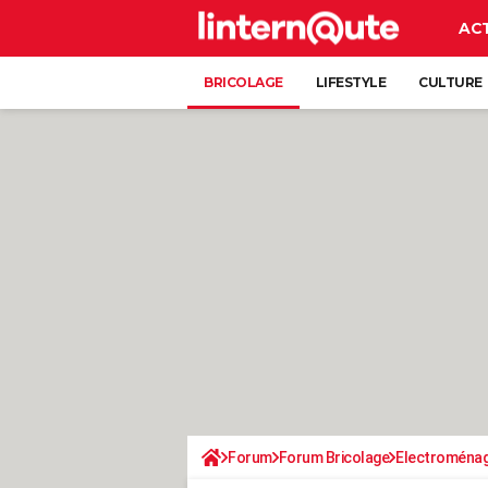
AC
BRICOLAGE
LIFESTYLE
CULTURE
Forum
Forum Bricolage
Electroména