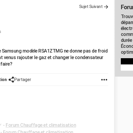
Foru
Sujet Suivant
Trouv
dépan
élect
6
commu
durée
Écono
que Samsung modèle RSA1ZTMG ne donne pas de froid
optimi
 venus rajouter le gaz et changer le condensateur
faire?
tion
Partager
✓
-
Forum Chauffage et climatisation
-
Forum Chauffage et climatisation