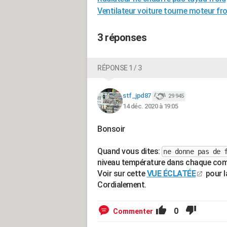
Ventilateur voiture tourne moteur fro
3 réponses
RÉPONSE 1 / 3
stf_jpd87
29 945
14 déc. 2020 à 19:05
Bonsoir
Quand vous dites:
ne donne pas de 
niveau température dans chaque co
Voir sur cette
VUE ÉCLATÉE
pour l
Cordialement.
0
Commenter