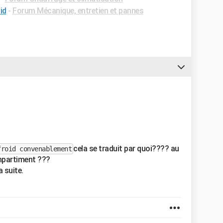
id
-
Forum Mécanique, entretien et pannes
cela se traduit par quoi???? au
froid convenablement
mpartiment ???
a suite.