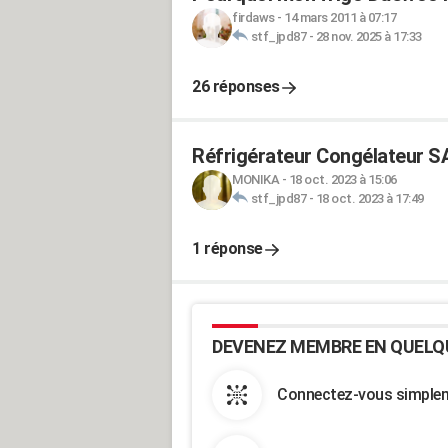
firdaws
-
14 mars 2011 à 07:17
stf_jpd87
-
28 nov. 2025 à 17:33
26 réponses
Réfrigérateur Congélateur S
MONIKA
-
18 oct. 2023 à 15:06
stf_jpd87
-
18 oct. 2023 à 17:49
1 réponse
DEVENEZ MEMBRE EN QUELQ
Connectez-vous simpleme