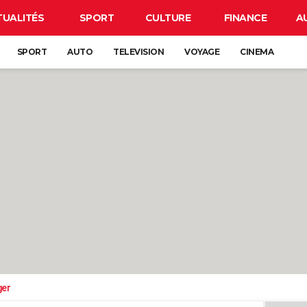
TUALITÉS
SPORT
CULTURE
FINANCE
A
SPORT
AUTO
TELEVISION
VOYAGE
CINEMA
ger