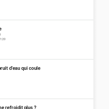
e
0
21:20
bruit d'eau qui coule
 refroidit plus ?