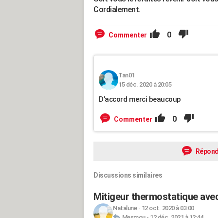
Cordialement.
0
Commenter
Tan01
15 déc. 2020 à 20:05
D’accord merci beaucoup
0
Commenter
Répond
Discussions similaires
Mitigeur thermostatique ave
Natalune
-
12 oct. 2020 à 03:00
Mesmou
-
12 déc. 2021 à 12:44