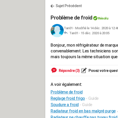
Sujet Précédent
Problème de froid
Résolu
Tan01
-
Modifié le 14 déc. 2020 à 12:4
Tan01 -
15 déc. 2020 à 20:05
Bonjour, mon réfrigérateur de mar
convenablement. Les techniciens sont
mais toujours la même situation que 
Répondre (3)
Posez votre ques
A voir également:
Problème de froid
Reglage froid frigo
- Guide
Soudure a froid
- Guide
Radiateur froid en bas malgré purge
Radiateur ne chauffe pas tuyau froid