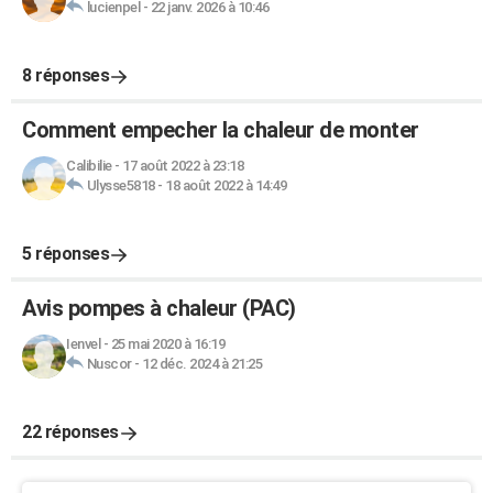
lucienpel
-
22 janv. 2026 à 10:46
8 réponses
Comment empecher la chaleur de monter
Calibilie
-
17 août 2022 à 23:18
Ulysse5818
-
18 août 2022 à 14:49
5 réponses
Avis pompes à chaleur (PAC)
Ienvel
-
25 mai 2020 à 16:19
Nuscor
-
12 déc. 2024 à 21:25
22 réponses