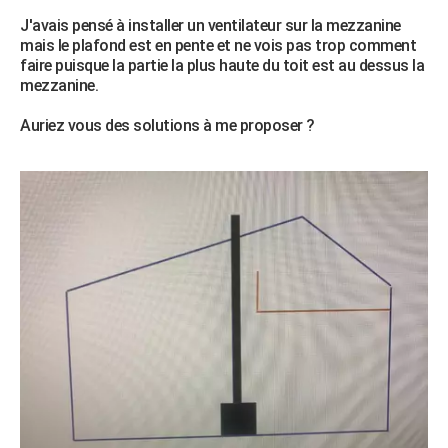
City break
Voyage de noces
Climat
Destinations
Voyage nature
Forum
+
J'avais pensé à installer un ventilateur sur la mezzanine
PHOTO
mais le plafond est en pente et ne vois pas trop comment
faire puisque la partie la plus haute du toit est au dessus la
GUIDES D'ACHAT
mezzanine.
BONS PLANS
Auriez vous des solutions à me proposer ?
CARTE DE VOEUX
Carte Bonne année
Carte Pâques
Carte de Noël
Carte Saint-Valentin
Carte d'anniversaire
DICTIONNAIRE
Biographies
Expressions
Dictionnaire
Citations
Proverbes
PROGRAMME TV
COPAINS D'AVANT
Se connecter
Collèges
Universités
Service militaire
S'inscrire
Lycées
Primaires
Entreprises
Avis de recherche
AVIS DE DÉCÈS
FORUM
Lifestyle
Sport
Television
Cinema
Bricolage
Culture
Auto
Voyage