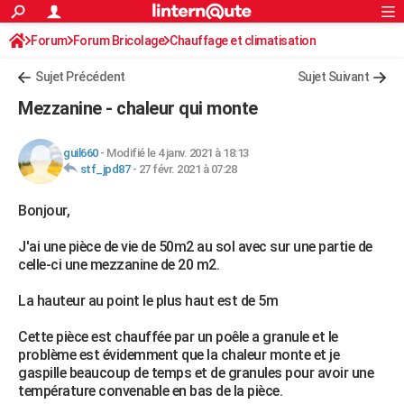
ACTUALITÉS
Forum
Forum Bricolage
Connexion
Chauffage et climatisation
S'inscrire
Rechercher
Société
Education
Villes
Politique
Faits Divers
Monde
+
SPORT
Sujet Précédent
Sujet Suivant
Football
Cyclisme
Forum
Coupe du monde 2026
Tennis
Rugby
CULTURE
Mezzanine - chaleur qui monte
TNT
Cinéma
Musique
Programme TV
Streaming
Sorties cinéma
+
FINANCE
guil660
-
Modifié le 4 janv. 2021 à 18:13
Impôts
Immobilier
Banque
Crédit
Retraite
Epargne
Risques naturels par ville
Assurance
AUTO
stf_jpd87
-
27 févr. 2021 à 07:28
Réserver un essai
Berlines
Forum auto
Essais
Citadines
SUV
+
HIGH-TECH
Bonjour,
Meilleur smartphone
Ordinateurs
Guide high-tech
Mobiles
Internet
Jeux vidéo
+
BRICOLAGE
J'ai une pièce de vie de 50m2 au sol avec sur une partie de
celle-ci une mezzanine de 20 m2.
Aménagement intérieur
Cuisine
Jardinage
+
Forum
Extérieur
Salle de bains
Rangement
WEEK-END
La hauteur au point le plus haut est de 5m
Escapades
Expositions
Week-end nature
Guides de France
Patrimoine
Musées
+
LIFESTYLE
Cette pièce est chauffée par un poêle a granule et le
Bien-être
Mode
+
Art de vivre
Loisirs
Modes de vie
SANTE
problème est évidemment que la chaleur monte et je
gaspille beaucoup de temps et de granules pour avoir une
Guide de la santé
Médicaments
+
Alimentation
Maladies
Sommeil
VOYAGE
température convenable en bas de la pièce.