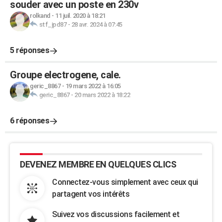
souder avec un poste en 230v
rolkand
-
11 juil. 2020 à 18:21
stf_jpd87
-
28 avr. 2024 à 07:45
5 réponses
Groupe electrogene, cale.
geric_8867
-
19 mars 2022 à 16:05
geric_8867
-
20 mars 2022 à 18:22
6 réponses
DEVENEZ MEMBRE EN QUELQUES CLICS
Connectez-vous simplement avec ceux qui
partagent vos intérêts
Suivez vos discussions facilement et