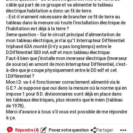
câble qui part de ce groupe et va alimenter le tableau
City break
Voyage de noces
Climat
Destinations
Voyage nature
Forum
+
PHOTO
électrique habitation a donc un fil de terre.
- Est-il vraiment nécessaire de brancher ce fil de terre au
GUIDES D'ACHAT
tableau dans la mesure où toute l’installation électrique de
l’habitation est déjà à la terre ?
BONS PLANS
3eme question - Sur le circuit principal d’alimentation de
mon tableau électrique, je n’ai qu’1 Interrupteur Différentiel
CARTE DE VOEUX
triphasé 63A monté (il n’y a pas longtemps) entre le
D.Différentiel 500 mA edf et mon tableau électrique.
Carte Bonne année
Carte Pâques
Carte de Noël
Carte Saint-Valentin
Carte d'anniversaire
DICTIONNAIRE
Faut-il bien que j’installe mon inverseur électrique (Inverseur
de source) en amont de mon Interrupteur Différentiel, c’est-
Biographies
Expressions
Dictionnaire
Citations
Proverbes
PROGRAMME TV
à-dire que je coupe physiquement entre le DD edf et cet
I.Différentiel ?
COPAINS D'AVANT
Mon I.D. va-t-il fonctionner correctement alimenté via le
G.E.? Je suppose que oui dans la mesure où la norme qui en
Se connecter
Collèges
Universités
Service militaire
S'inscrire
Lycées
Primaires
Entreprises
Avis de recherche
AVIS DE DÉCÈS
impose 1 pour 8 D. divisionnaires sont déjà en place dans
les tableaux électriques, plus récents que le mien (tableau
FORUM
de 1978)..
Merci d’avance à tous s’il vous est possible de me répondre
Lifestyle
Sport
Television
Cinema
Bricolage
Culture
Auto
Voyage
à ça.
Répondre (4)
Posez votre question
Partager