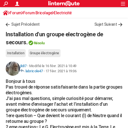
ACTUALITÉS
Forum
Forum Bricolage
Connexion
Electricité
S'inscrire
Rechercher
Société
Education
Villes
Politique
Faits Divers
Monde
+
SPORT
Sujet Précédent
Sujet Suivant
Football
Cyclisme
Forum
Coupe du monde 2026
Tennis
Rugby
CULTURE
Installation d'un groupe electrogène de
TNT
Cinéma
Musique
Programme TV
Streaming
Sorties cinéma
+
secours.
FINANCE
Résolu
Impôts
Immobilier
Banque
Crédit
Retraite
Epargne
Risques naturels par ville
Assurance
AUTO
Installation
Groupe électrogène
Réserver un essai
Berlines
Forum auto
Essais
Citadines
SUV
+
HIGH-TECH
jk87
-
Modifié le 16 févr. 2021 à 10:49
labricole47
-
17 févr. 2021 à 19:06
Meilleur smartphone
Ordinateurs
Guide high-tech
Mobiles
Internet
Jeux vidéo
+
BRICOLAGE
Bonjour à tous
Pas trouvé de réponse satisfaisante dans la partie groupes
Aménagement intérieur
Cuisine
Jardinage
+
Forum
Extérieur
Salle de bains
Rangement
WEEK-END
électrogènes.
J’ai pas mal questions, simple curiosité pour démarrer,
Escapades
Expositions
Week-end nature
Guides de France
Patrimoine
Musées
+
LIFESTYLE
avant même d’envisager l’achat et l’installation d’un
groupe électrogène de secours uniquement.
Bien-être
Mode
+
Art de vivre
Loisirs
Modes de vie
SANTE
1ere question – Que devient le courant (I) de Neutre quand il
retourne au groupe ?
Guide de la santé
Médicaments
+
Alimentation
Maladies
Sommeil
VOYAGE
2 eme question– Le G. Electrogène est mis à la Terre. Le