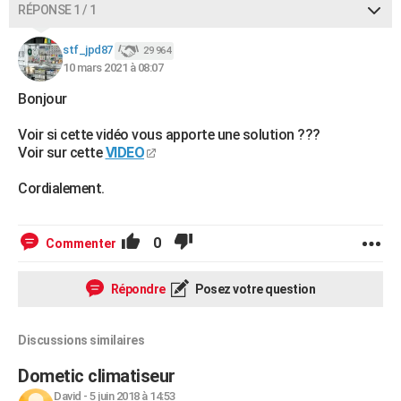
RÉPONSE 1 / 1
City break
Voyage de noces
Climat
Destinations
Voyage nature
Forum
+
PHOTO
stf_jpd87
29 964
GUIDES D'ACHAT
10 mars 2021 à 08:07
BONS PLANS
Bonjour
CARTE DE VOEUX
Voir si cette vidéo vous apporte une solution ???
Voir sur cette
VIDEO
Carte Bonne année
Carte Pâques
Carte de Noël
Carte Saint-Valentin
Carte d'anniversaire
DICTIONNAIRE
Cordialement.
Biographies
Expressions
Dictionnaire
Citations
Proverbes
PROGRAMME TV
COPAINS D'AVANT
0
Commenter
Se connecter
Collèges
Universités
Service militaire
S'inscrire
Lycées
Primaires
Entreprises
Avis de recherche
AVIS DE DÉCÈS
Répondre
Posez votre question
FORUM
Discussions similaires
Lifestyle
Sport
Television
Cinema
Bricolage
Culture
Auto
Voyage
Dometic climatiseur
David
-
5 juin 2018 à 14:53