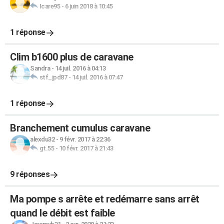
Icare95
-
6 juin 2018 à 10:45
1 réponse
Clim b1600 plus de caravane
Sandra
-
14 juil. 2016 à 04:13
stf_jpd87
-
14 juil. 2016 à 07:47
1 réponse
Branchement cumulus caravane
alexdu32
-
9 févr. 2017 à 22:36
gt.55
-
10 févr. 2017 à 21:43
9 réponses
Ma pompe s arrête et redémarre sans arrêt
quand le débit est faible