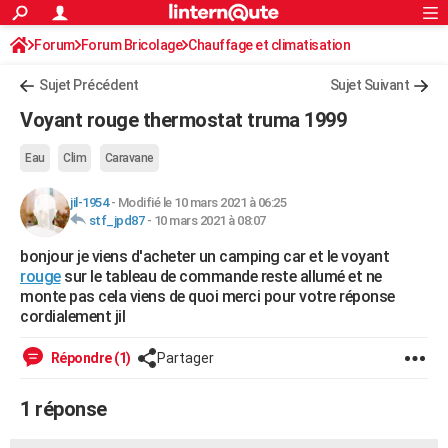
ACTUALITÉS
Forum
Forum Bricolage
Connexion
Chauffage et climatisation
S'inscrire
Rechercher
Société
Education
Villes
Politique
Faits Divers
Monde
+
SPORT
Chauffage électrique /solaire
Sujet Précédent
Sujet Suivant
Football
Cyclisme
Forum
Coupe du monde 2026
Tennis
Rugby
CULTURE
Voyant rouge thermostat truma 1999
TNT
Cinéma
Musique
Programme TV
Streaming
Sorties cinéma
+
FINANCE
Eau
Clim
Caravane
Impôts
Immobilier
Banque
Crédit
Retraite
Epargne
Risques naturels par ville
Assurance
AUTO
jil-1954
-
Modifié le 10 mars 2021 à 06:25
stf_jpd87
-
10 mars 2021 à 08:07
Réserver un essai
Berlines
Forum auto
Essais
Citadines
SUV
+
HIGH-TECH
bonjour je viens d'acheter un camping car et le voyant
Meilleur smartphone
Ordinateurs
Guide high-tech
Mobiles
Internet
Jeux vidéo
+
BRICOLAGE
rouge
sur le tableau de commande reste allumé et ne
monte pas cela viens de quoi merci pour votre réponse
Aménagement intérieur
Cuisine
Jardinage
+
Forum
Extérieur
Salle de bains
Rangement
WEEK-END
cordialement jil
Escapades
Expositions
Week-end nature
Guides de France
Patrimoine
Musées
+
LIFESTYLE
Répondre (1)
Partager
Bien-être
Mode
+
Art de vivre
Loisirs
Modes de vie
SANTE
1 réponse
Guide de la santé
Médicaments
+
Alimentation
Maladies
Sommeil
VOYAGE