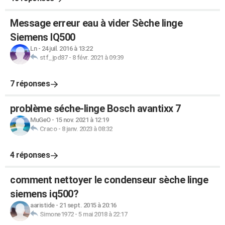
Message erreur eau à vider Sèche linge
Siemens IQ500
Ln
-
24 juil. 2016 à 13:22
stf_jpd87
-
8 févr. 2021 à 09:39
7 réponses
problème séche-linge Bosch avantixx 7
MuGeO
-
15 nov. 2021 à 12:19
Craco
-
8 janv. 2023 à 08:32
4 réponses
comment nettoyer le condenseur sèche linge
siemens iq500?
aaristide
-
21 sept. 2015 à 20:16
Simone1972
-
5 mai 2018 à 22:17