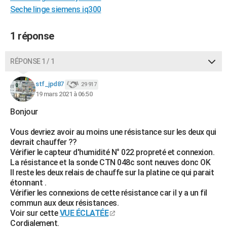
Seche linge siemens iq300
City break
Voyage de noces
Climat
Destinations
Voyage nature
Forum
+
PHOTO
GUIDES D'ACHAT
1 réponse
BONS PLANS
RÉPONSE 1 / 1
CARTE DE VOEUX
stf_jpd87
29 917
Carte Bonne année
Carte Pâques
Carte de Noël
Carte Saint-Valentin
Carte d'anniversaire
DICTIONNAIRE
19 mars 2021 à 06:50
Bonjour
Biographies
Expressions
Dictionnaire
Citations
Proverbes
PROGRAMME TV
Vous devriez avoir au moins une résistance sur les deux qui
COPAINS D'AVANT
devrait chauffer ??
Vérifier le capteur d'humidité N° 022 propreté et connexion.
Se connecter
Collèges
Universités
Service militaire
S'inscrire
Lycées
Primaires
Entreprises
Avis de recherche
AVIS DE DÉCÈS
La résistance et la sonde CTN 048c sont neuves donc OK
Il reste les deux relais de chauffe sur la platine ce qui parait
FORUM
étonnant .
Vérifier les connexions de cette résistance car il y a un fil
Lifestyle
Sport
Television
Cinema
Bricolage
Culture
Auto
Voyage
commun aux deux résistances.
Voir sur cette
VUE ÉCLATÉE
Cordialement.