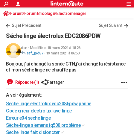
ACTUALITÉS
Forum
Forum Bricolage
Connexion
Electroménager
S'inscrire
Rechercher
Société
Education
Villes
Politique
Faits Divers
Monde
+
SPORT
Sujet Précédent
Sujet Suivant
Football
Cyclisme
Forum
Coupe du monde 2026
Tennis
Rugby
CULTURE
Séche linge électrolux EDC2086PDW
TNT
Cinéma
Musique
Programme TV
Streaming
Sorties cinéma
+
FINANCE
dan
-
Modifié le 18 mars 2021 à 18:26
stf_jpd87
-
19 mars 2021 à 06:50
Impôts
Immobilier
Banque
Crédit
Retraite
Epargne
Risques naturels par ville
Assurance
AUTO
Bonjour, j'ai changé la sonde CTN,j'ai changé la résistance
Réserver un essai
Berlines
Forum auto
Essais
Citadines
SUV
+
HIGH-TECH
et mon séche linge ne chauffe pas
Meilleur smartphone
Ordinateurs
Guide high-tech
Mobiles
Internet
Jeux vidéo
+
BRICOLAGE
Répondre (1)
Partager
Aménagement intérieur
Cuisine
Jardinage
+
Forum
Extérieur
Salle de bains
Rangement
WEEK-END
A voir également:
Escapades
Expositions
Week-end nature
Guides de France
Patrimoine
Musées
+
Sèche linge electrolux edc2086pdw panne
LIFESTYLE
Code erreur electrolux lave-linge
Bien-être
Mode
+
Art de vivre
Loisirs
Modes de vie
SANTE
Erreur e04 seche linge
Sèche-linge siemens iq500 problème
✓
Guide de la santé
Médicaments
+
Alimentation
Maladies
Sommeil
VOYAGE
Seche linge fait disjoncter
✓