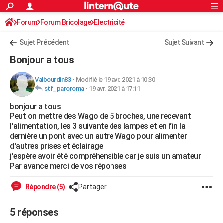
ACTUALITÉS
Forum
Forum Bricolage
Connexion
Electricité
S'inscrire
Rechercher
Société
Education
Villes
Politique
Faits Divers
Monde
+
SPORT
Sujet Précédent
Sujet Suivant
Football
Cyclisme
Forum
Coupe du monde 2026
Tennis
Rugby
CULTURE
Bonjour a tous
TNT
Cinéma
Musique
Programme TV
Streaming
Sorties cinéma
+
FINANCE
Valbourdin83
-
Modifié le 19 avr. 2021 à 10:30
stf_paroroma
-
19 avr. 2021 à 17:11
Impôts
Immobilier
Banque
Crédit
Retraite
Epargne
Risques naturels par ville
Assurance
AUTO
bonjour a tous
Réserver un essai
Berlines
Forum auto
Essais
Citadines
SUV
+
HIGH-TECH
Peut on mettre des Wago de 5 broches, une recevant
l'alimentation, les 3 suivante des lampes et en fin la
Meilleur smartphone
Ordinateurs
Guide high-tech
Mobiles
Internet
Jeux vidéo
+
BRICOLAGE
dernière un pont avec un autre Wago pour alimenter
d'autres prises et éclairage
Aménagement intérieur
Cuisine
Jardinage
+
Forum
Extérieur
Salle de bains
Rangement
WEEK-END
j'espère avoir été compréhensible car je suis un amateur
Par avance merci de vos réponses
Escapades
Expositions
Week-end nature
Guides de France
Patrimoine
Musées
+
LIFESTYLE
Répondre (5)
Partager
Bien-être
Mode
+
Art de vivre
Loisirs
Modes de vie
SANTE
5 réponses
Guide de la santé
Médicaments
+
Alimentation
Maladies
Sommeil
VOYAGE