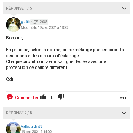
City break
Voyage de noces
Climat
Destinations
Voyage nature
Forum
+
PHOTO
RÉPONSE 1 / 5
GUIDES D'ACHAT
gt.55
2 085
Modifié le 19 avr. 2021 à 13:39
BONS PLANS
Bonjour,
CARTE DE VOEUX
En principe, selon la norme, on ne mélange pas les circuits
Carte Bonne année
Carte Pâques
Carte de Noël
Carte Saint-Valentin
Carte d'anniversaire
DICTIONNAIRE
des prises et les circuits d'éclairage...
Chaque circuit doit avoir sa ligne dédiée avec une
Biographies
Expressions
Dictionnaire
Citations
Proverbes
protection de calibre différent.
PROGRAMME TV
Cdt
COPAINS D'AVANT
Se connecter
Collèges
Universités
Service militaire
S'inscrire
Lycées
Primaires
Entreprises
Avis de recherche
AVIS DE DÉCÈS
0
Commenter
FORUM
RÉPONSE 2 / 5
Lifestyle
Sport
Television
Cinema
Bricolage
Culture
Auto
Voyage
Valbourdin83
19 avr. 2021 à 14:02