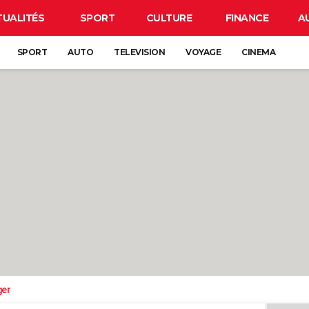
TUALITÉS
SPORT
CULTURE
FINANCE
A
SPORT
AUTO
TELEVISION
VOYAGE
CINEMA
ger