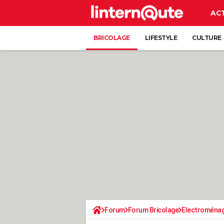
AC
BRICOLAGE
LIFESTYLE
CULTURE
Forum
Forum Bricolage
Electroména