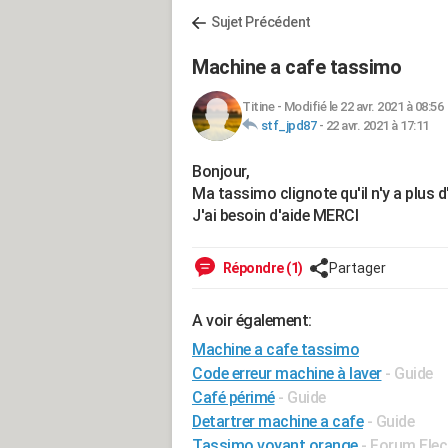
Sujet Précédent
Machine a cafe tassimo
Titine
-
Modifié le 22 avr. 2021 à 08:56
stf_jpd87
-
22 avr. 2021 à 17:11
Bonjour,
Ma tassimo clignote qu'il n'y a plus d'
J'ai besoin d'aide MERCI
Répondre (1)
Partager
A voir également:
Machine a cafe tassimo
Code erreur machine à laver
- Guide
Café périmé
- Guide
Detartrer machine a cafe
- Guide
Tassimo voyant orange
-
Forum Ele