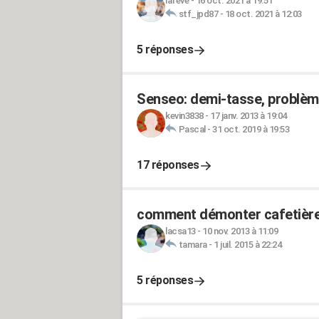
lafeve
-
16 oct. 2021 à 19:51
stf_jpd87
-
18 oct. 2021 à 12:03
5 réponses
Senseo: demi-tasse, problème
kevin3838
-
17 janv. 2013 à 19:04
Pascal
-
31 oct. 2019 à 19:53
17 réponses
comment démonter cafetièr
lacsa13
-
10 nov. 2013 à 11:09
tamara
-
1 juil. 2015 à 22:24
5 réponses