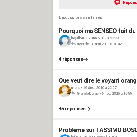
Répond
Discussions similaires
Pourquoi ma SENSEO fait du 
legallois
-
6 janv. 2008 à 23:38
ricardo
-
8 mai 2018 à 10:42
4 réponses
Que veut dire le voyant oran
moisi
-
16 déc. 2010 à 22:07
GrandeDame
-
6 nov. 2025 à 15:55
45 réponses
Problème sur TASSIMO BOS