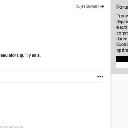
Foru
Sujet Suivant
Trouv
dépan
élect
commu
durée
Écono
optimi
eau alors qu'il y en a.
ctroménager