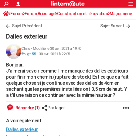
ACTUALITÉS
Forum
Forum Bricolage
Connexion
Construction et rénovation
S'inscrire
Maçonnerie
Rechercher
Société
Education
Villes
Politique
Faits Divers
Monde
+
SPORT
Sujet Précédent
Sujet Suivant
Football
Cyclisme
Forum
Coupe du monde 2026
Tennis
Rugby
CULTURE
Dalles exterieur
TNT
Cinéma
Musique
Programme TV
Streaming
Sorties cinéma
+
FINANCE
Chris
-
Modifié le 30 avr. 2021 à 19:40
gt.55
-
30 avr. 2021 à 22:05
Impôts
Immobilier
Banque
Crédit
Retraite
Epargne
Risques naturels par ville
Assurance
AUTO
Bonjour,
Réserver un essai
Berlines
Forum auto
Essais
Citadines
SUV
+
HIGH-TECH
J'aimerai savoir comme il me manque des dalles extérieurs
pour finir mon chemin.(rupture de stock) Est ce que ca fait
Meilleur smartphone
Ordinateurs
Guide high-tech
Mobiles
Internet
Jeux vidéo
+
BRICOLAGE
quelque chose si je continue avec des dalles de 4cm en
sachant que les premières installées ont 3,5 cm de haut. Y
Aménagement intérieur
Cuisine
Jardinage
+
Forum
Extérieur
Salle de bains
Rangement
WEEK-END
a t'il une raison de continuer avec la même hauteur ?
Escapades
Expositions
Week-end nature
Guides de France
Patrimoine
Musées
+
LIFESTYLE
Répondre (1)
Partager
Bien-être
Mode
+
Art de vivre
Loisirs
Modes de vie
SANTE
A voir également:
Dalles exterieur
Guide de la santé
Médicaments
+
Alimentation
Maladies
Sommeil
VOYAGE