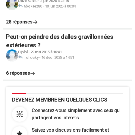
David62880
-
2 juin 2020 à 22:15
6bq7aez80
-
10 juin 2025 à 00:04
28 réponses
Peut-on peindre des dalles gravillonnées
extérieures ?
Djolol
-
29 mai 2015 à 16:41
_chocky
-
16 déc. 2025 à 14:51
6 réponses
DEVENEZ MEMBRE EN QUELQUES CLICS
Connectez-vous simplement avec ceux qui
partagent vos intérêts
Suivez vos discussions facilement et