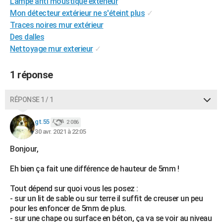
Lampe anti moustique exterieur
City break
Voyage de noces
Climat
Destinations
Voyage nature
Forum
+
PHOTO
Mon détecteur extérieur ne s'éteint plus
✓
Traces noires mur extérieur
GUIDES D'ACHAT
Des dalles
Nettoyage mur exterieur
✓
BONS PLANS
CARTE DE VOEUX
1 réponse
Carte Bonne année
Carte Pâques
Carte de Noël
Carte Saint-Valentin
Carte d'anniversaire
DICTIONNAIRE
RÉPONSE 1 / 1
Biographies
Expressions
Dictionnaire
Citations
Proverbes
PROGRAMME TV
gt.55
2 086
30 avr. 2021 à 22:05
COPAINS D'AVANT
Bonjour,
Se connecter
Collèges
Universités
Service militaire
S'inscrire
Lycées
Primaires
Entreprises
Avis de recherche
AVIS DE DÉCÈS
Eh bien ça fait une différence de hauteur de 5mm !
FORUM
Tout dépend sur quoi vous les posez :
Lifestyle
Sport
Television
Cinema
Bricolage
Culture
Auto
Voyage
- sur un lit de sable ou sur terre il suffit de creuser un peu
pour les enfoncer de 5mm de plus.
- sur une chape ou surface en béton, ça va se voir au niveau