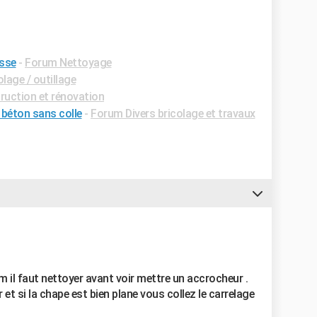
asse
-
Forum Nettoyage
lage / outillage
uction et rénovation
e béton sans colle
-
Forum Divers bricolage et travaux
il faut nettoyer avant voir mettre un accrocheur .
 et si la chape est bien plane vous collez le carrelage