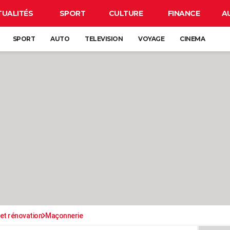
TUALITÉS
SPORT
CULTURE
FINANCE
A
SPORT
AUTO
TELEVISION
VOYAGE
CINEMA
et rénovation
Maçonnerie