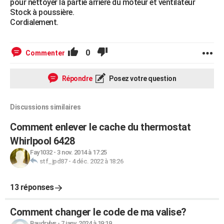
pour nettoyer la partie arrière du moteur et ventilateur
Stock à poussière.
Cordialement.
0
Commenter
Répondre
Posez votre question
Discussions similaires
Comment enlever le cache du thermostat
Whirlpool 6428
Fay1032
-
3 nov. 2014 à 17:25
stf_jpd87
-
4 déc. 2022 à 18:26
13 réponses
Comment changer le code de ma valise?
Baudrylys
-
7 janv. 2024 à 19:19