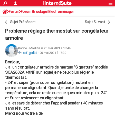
ACTUALITÉS
Forum
Forum Bricolage
Connexion
Electroménager
S'inscrire
Rechercher
Société
Education
Villes
Politique
Faits Divers
Monde
+
SPORT
Sujet Précédent
Sujet Suivant
Football
Cyclisme
Forum
Coupe du monde 2026
Tennis
Rugby
CULTURE
Probleme règlage thermostat sur congélateur
TNT
Cinéma
Musique
Programme TV
Streaming
Sorties cinéma
+
armoire
FINANCE
Impôts
Immobilier
Banque
Crédit
Retraite
Epargne
Risques naturels par ville
Assurance
AUTO
Karine
-
Modifié le 20 mai 2021 à 13:44
stf_jpd87
-
20 mai 2021 à 17:32
Réserver un essai
Berlines
Forum auto
Essais
Citadines
SUV
+
HIGH-TECH
Bonjour,
J'ai un congélateur armoire de marque "Signature" modèle
Meilleur smartphone
Ordinateurs
Guide high-tech
Mobiles
Internet
Jeux vidéo
+
BRICOLAGE
SCA2602A +XNF sur lequel je ne peux plus régler le
thermostat.
Aménagement intérieur
Cuisine
Jardinage
+
Forum
Extérieur
Salle de bains
Rangement
WEEK-END
- 24° et super (pour super congélation) restent en
permanence clignotant. Quand je tente de changer la
Escapades
Expositions
Week-end nature
Guides de France
Patrimoine
Musées
+
LIFESTYLE
température, cela ne reste que quelques minutes puis -24°
et Super reviennent en clignotant.
Bien-être
Mode
+
Art de vivre
Loisirs
Modes de vie
SANTE
J'ai essayé de débrancher l'appareil pendant 40 minutes
sans résultat.
Guide de la santé
Médicaments
+
Alimentation
Maladies
Sommeil
VOYAGE
Merci pour votre aide