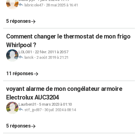
labricole47
-
28 mai 2025 à 16:41
5 réponses
Comment changer le thermostat de mon frigo
Whirlpool ?
LOLO01
-
22 févr. 2011 à 20:57
larick
-
2 août 2019 à 21:21
11 réponses
voyant alarme de mon congélateur armoire
Electrolux AUC3204
Laurben31
-
5 mars 2023 à 01:10
stf_jpd87
-
30 juil. 2024 à 08:14
5 réponses