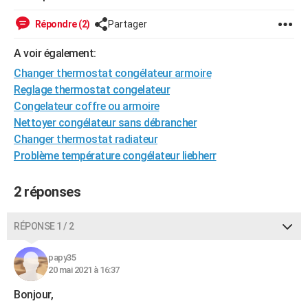
City break
Voyage de noces
Climat
Destinations
Voyage nature
Forum
+
PHOTO
Répondre (2)
Partager
GUIDES D'ACHAT
A voir également:
BONS PLANS
Changer thermostat congélateur armoire
Reglage thermostat congelateur
CARTE DE VOEUX
Congelateur coffre ou armoire
Nettoyer congélateur sans débrancher
Carte Bonne année
Carte Pâques
Carte de Noël
Carte Saint-Valentin
Carte d'anniversaire
DICTIONNAIRE
Changer thermostat radiateur
Biographies
Expressions
Dictionnaire
Citations
Proverbes
Problème température congélateur liebherr
PROGRAMME TV
COPAINS D'AVANT
2 réponses
Se connecter
Collèges
Universités
Service militaire
S'inscrire
Lycées
Primaires
Entreprises
Avis de recherche
AVIS DE DÉCÈS
RÉPONSE 1 / 2
FORUM
papy35
Lifestyle
Sport
Television
Cinema
Bricolage
Culture
Auto
Voyage
20 mai 2021 à 16:37
Bonjour,