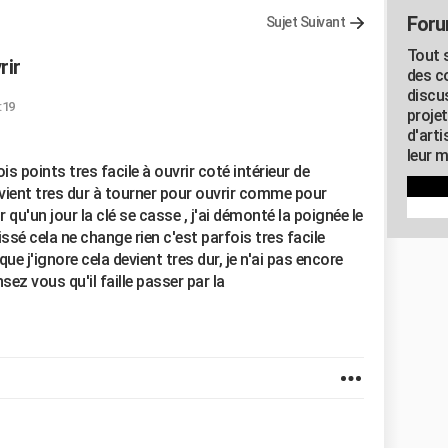
Foru
Sujet Suivant
Tout s
rir
des c
discu
:19
proje
d'art
leur m
ois points tres facile à ouvrir coté intérieur de
evient tres dur à tourner pour ouvrir comme pour
 qu'un jour la clé se casse , j'ai démonté la poignée le
issé cela ne change rien c'est parfois tres facile
ue j'ignore cela devient tres dur, je n'ai pas encore
z vous qu'il faille passer par la