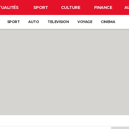
TUALITÉS
SPORT
CULTURE
FINANCE
A
SPORT
AUTO
TELEVISION
VOYAGE
CINEMA