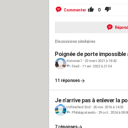
0
Commenter
Répond
Discussions similaires
Poignée de porte impossible
donovan7
-
23 mars 2021 à 18:42
Feed
-
11 avr. 2022 à 21:34
11 réponses
Je n'arrive pas à enlever la 
Unfinished-End
-
26 nov. 2016 à 14:35
Philalapatavelo
-
29 oct. 2024 à 08:0
7 réponses