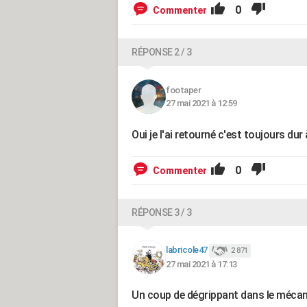
0
Commenter
RÉPONSE 2 / 3
footaper
27 mai 2021 à 12:59
Oui je l'ai retourné c'est toujours dur à
0
Commenter
RÉPONSE 3 / 3
labricole47
2 871
27 mai 2021 à 17:13
Un coup de dégrippant dans le méca