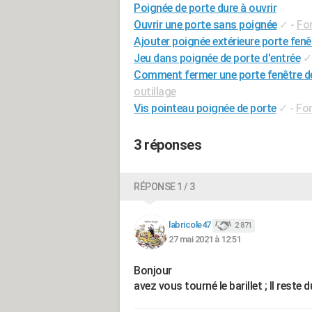
Poignée de porte dure à ouvrir
Ouvrir une porte sans poignée
✓
-
For
Ajouter poignée extérieure porte fenê
Jeu dans poignée de porte d'entrée
✓
Comment fermer une porte fenêtre de 
outillage
Vis pointeau poignée de porte
✓
-
For
3 réponses
RÉPONSE 1 / 3
labricole47
2 871
27 mai 2021 à 12:51
Bonjour
avez vous tourné le barillet ; Il reste d