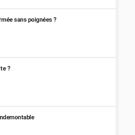
rmée sans poignées ?
te ?
 indemontable