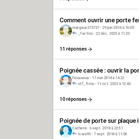
Comment ouvrir une porte fe
margaux373737
-
29 juin 2016 à 16:09
_factiss
-
22 déc. 2025 à 11:20
11 réponses
Poignée cassée : ouvrir la por
fiouuuuuu
-
17 mai 2014 à 14:22
stf_frmu
-
11 oct. 2023 à 13:40
10 réponses
Poignée de porte sur plaque
Cathemi
-
6 sept. 2018 à 22:51
Icare95
-
7 sept. 2018 à 11:06