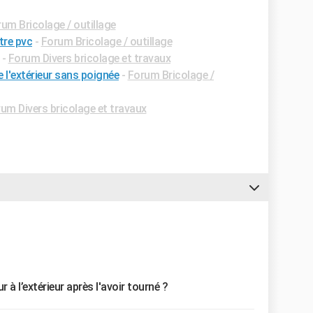
um Bricolage / outillage
tre pvc
-
Forum Bricolage / outillage
-
Forum Divers bricolage et travaux
l'extérieur sans poignée
-
Forum Bricolage /
um Divers bricolage et travaux
ur à l’extérieur après l'avoir tourné ?