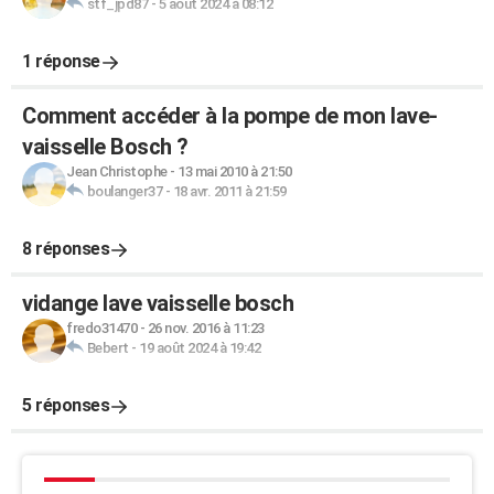
stf_jpd87
-
5 août 2024 à 08:12
1 réponse
Comment accéder à la pompe de mon lave-
vaisselle Bosch ?
Jean Christophe
-
13 mai 2010 à 21:50
boulanger37
-
18 avr. 2011 à 21:59
8 réponses
vidange lave vaisselle bosch
fredo31470
-
26 nov. 2016 à 11:23
Bebert
-
19 août 2024 à 19:42
5 réponses