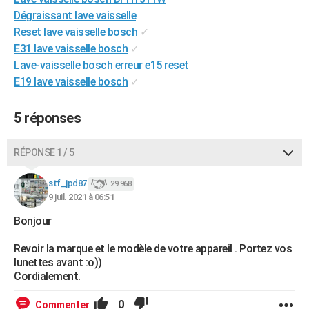
City break
Voyage de noces
Climat
Destinations
Voyage nature
Forum
+
Dégraissant lave vaisselle
PHOTO
Reset lave vaisselle bosch
✓
GUIDES D'ACHAT
E31 lave vaisselle bosch
✓
Lave-vaisselle bosch erreur e15 reset
BONS PLANS
E19 lave vaisselle bosch
✓
CARTE DE VOEUX
5 réponses
Carte Bonne année
Carte Pâques
Carte de Noël
Carte Saint-Valentin
Carte d'anniversaire
DICTIONNAIRE
RÉPONSE 1 / 5
Biographies
Expressions
Dictionnaire
Citations
Proverbes
PROGRAMME TV
stf_jpd87
COPAINS D'AVANT
29 968
9 juil. 2021 à 06:51
Se connecter
Collèges
Universités
Service militaire
S'inscrire
Lycées
Primaires
Entreprises
Avis de recherche
AVIS DE DÉCÈS
Bonjour
FORUM
Revoir la marque et le modèle de votre appareil . Portez vos
lunettes avant :o))
Lifestyle
Sport
Television
Cinema
Bricolage
Culture
Auto
Voyage
Cordialement.
0
Commenter