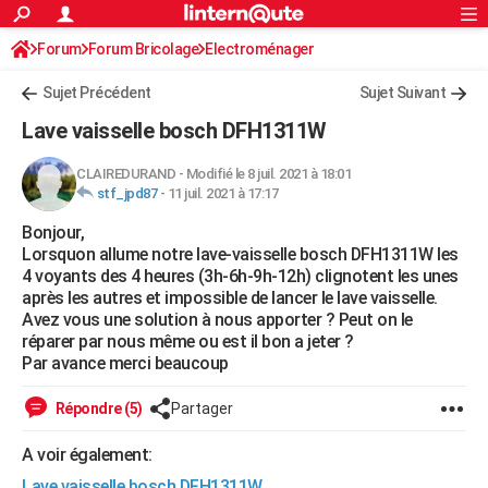
ACTUALITÉS
Forum
Forum Bricolage
Connexion
Electroménager
S'inscrire
Rechercher
Société
Education
Villes
Politique
Faits Divers
Monde
+
SPORT
Sujet Précédent
Sujet Suivant
Football
Cyclisme
Forum
Coupe du monde 2026
Tennis
Rugby
CULTURE
Lave vaisselle bosch DFH1311W
TNT
Cinéma
Musique
Programme TV
Streaming
Sorties cinéma
+
FINANCE
CLAIREDURAND
-
Modifié le 8 juil. 2021 à 18:01
stf_jpd87
-
11 juil. 2021 à 17:17
Impôts
Immobilier
Banque
Crédit
Retraite
Epargne
Risques naturels par ville
Assurance
AUTO
Bonjour,
Réserver un essai
Berlines
Forum auto
Essais
Citadines
SUV
+
HIGH-TECH
Lorsquon allume notre lave-vaisselle bosch DFH1311W les
4 voyants des 4 heures (3h-6h-9h-12h) clignotent les unes
Meilleur smartphone
Ordinateurs
Guide high-tech
Mobiles
Internet
Jeux vidéo
+
BRICOLAGE
après les autres et impossible de lancer le lave vaisselle.
Avez vous une solution à nous apporter ? Peut on le
Aménagement intérieur
Cuisine
Jardinage
+
Forum
Extérieur
Salle de bains
Rangement
WEEK-END
réparer par nous même ou est il bon a jeter ?
Par avance merci beaucoup
Escapades
Expositions
Week-end nature
Guides de France
Patrimoine
Musées
+
LIFESTYLE
Répondre (5)
Partager
Bien-être
Mode
+
Art de vivre
Loisirs
Modes de vie
SANTE
A voir également:
Guide de la santé
Médicaments
+
Alimentation
Maladies
Sommeil
VOYAGE
Lave vaisselle bosch DFH1311W