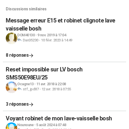
Discussions similaires
Message erreur E15 et robinet clignote lave
vaisselle bosh
DOM40130
-
9 nov. 2019 à 17:04
Dan35230
-
10 févr. 2023 à 14:49
8 réponses
Reset impossible sur LV bosch
SMS50E98EU/25
Ocagne13
-
11 avr. 2018 à 22:08
stf_jpd87
-
12 avr. 2018 à 07:55
3 réponses
Voyant robinet de mon lave-vaisselle bosh
Nounoune
-
5 août 2024 à 07:48