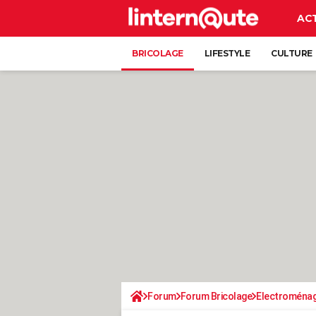
AC
BRICOLAGE
LIFESTYLE
CULTURE
Forum
Forum Bricolage
Electroména