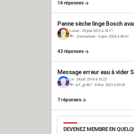
14 réponses
Panne sèche linge Bosch avan
Louve
-
20 juin 2013 à 18:11
_bonnannee
-
5 janv. 2026 à 08:47
43 réponses
Message erreur eau à vider 
Ln
-
24 juil. 2016 à 13:22
stf_jpd87
-
8 févr. 2021 à 09:39
7 réponses
DEVENEZ MEMBRE EN QUELQ