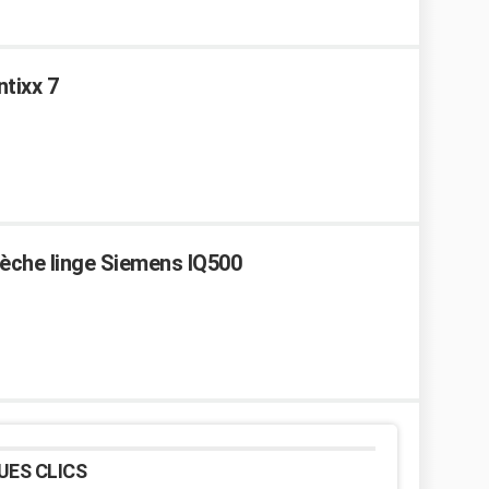
tixx 7
Sèche linge Siemens IQ500
UES CLICS