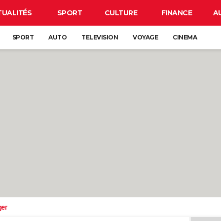
TUALITÉS
SPORT
CULTURE
FINANCE
A
SPORT
AUTO
TELEVISION
VOYAGE
CINEMA
ger