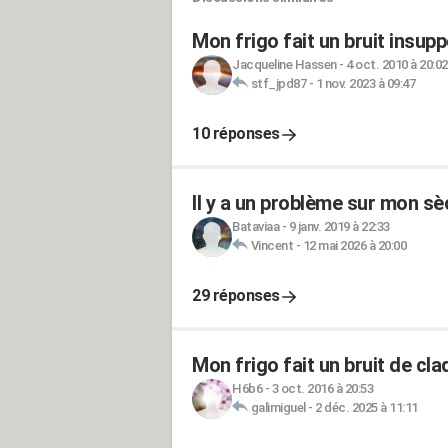
Mon frigo fait un bruit insupp
Jacqueline Hassen
-
4 oct. 2010 à 20:02
stf_jpd87
-
1 nov. 2023 à 09:47
10 réponses
Il y a un problème sur mon sè
Bataviaa
-
9 janv. 2019 à 22:33
Vincent
-
12 mai 2026 à 20:00
29 réponses
Mon frigo fait un bruit de cl
H6b6
-
3 oct. 2016 à 20:53
galimiguel
-
2 déc. 2025 à 11:11