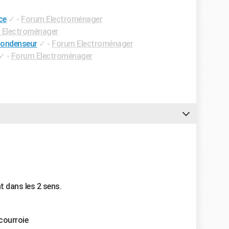
ce
✓
-
Forum Electroménager
 Electroménager
condenseur
✓
-
Forum Electroménager
✓
-
Forum Electroménager
t dans les 2 sens.
 courroie