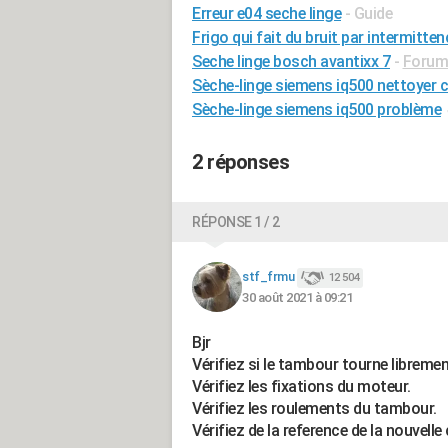
Erreur e04 seche linge
- Guide
Frigo qui fait du bruit par intermitten
Seche linge bosch avantixx 7
-
Forum
Sèche-linge siemens iq500 nettoyer 
Sèche-linge siemens iq500 problème
2 réponses
RÉPONSE 1 / 2
stf_frmu
12 504
30 août 2021 à 09:21
Bjr
Vérifiez si le tambour tourne libremen
Vérifiez les fixations du moteur.
Vérifiez les roulements du tambour.
Vérifiez de la reference de la nouvelle