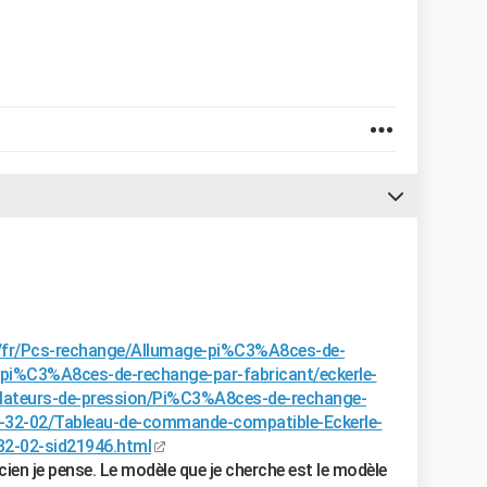
/fr/Pcs-rechange/Allumage-pi%C3%A8ces-de-
i%C3%A8ces-de-rechange-par-fabricant/eckerle-
ateurs-de-pression/Pi%C3%A8ces-de-rechange-
-32-02/Tableau-de-commande-compatible-Eckerle-
32-02-sid21946.html
ien je pense. Le modèle que je cherche est le modèle