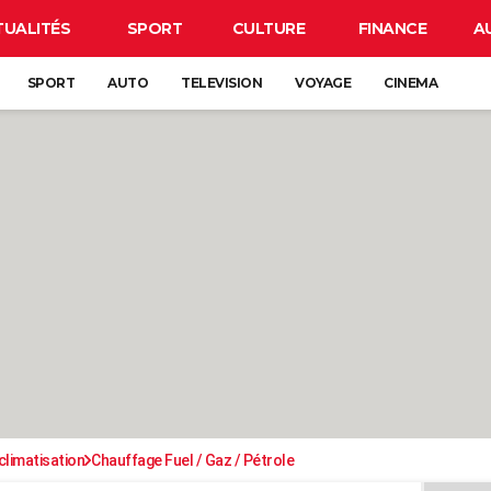
TUALITÉS
SPORT
CULTURE
FINANCE
A
SPORT
AUTO
TELEVISION
VOYAGE
CINEMA
climatisation
Chauffage Fuel / Gaz / Pétrole