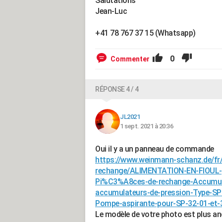
Salutations
Jean-Luc
+41 78 767 37 15 (Whatsapp)
0
Commenter
RÉPONSE 4 / 4
JL2021
1 sept. 2021 à 20:36
Oui il y a un panneau de commande
https://www.weinmann-schanz.de/fr
rechange/ALIMENTATION-EN-FIOUL-p
Pi%C3%A8ces-de-rechange-Accumul
accumulateurs-de-pression-Type-SP
Pompe-aspirante-pour-SP-32-01-et-
Le modèle de votre photo est plus anc