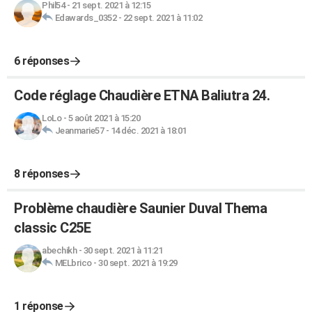
Phil54
-
21 sept. 2021 à 12:15
Edawards_0352
-
22 sept. 2021 à 11:02
6 réponses
Code réglage Chaudière ETNA Baliutra 24.
LoLo
-
5 août 2021 à 15:20
Jeanmarie57
-
14 déc. 2021 à 18:01
8 réponses
Problème chaudière Saunier Duval Thema
classic C25E
abechikh
-
30 sept. 2021 à 11:21
MELbrico
-
30 sept. 2021 à 19:29
1 réponse