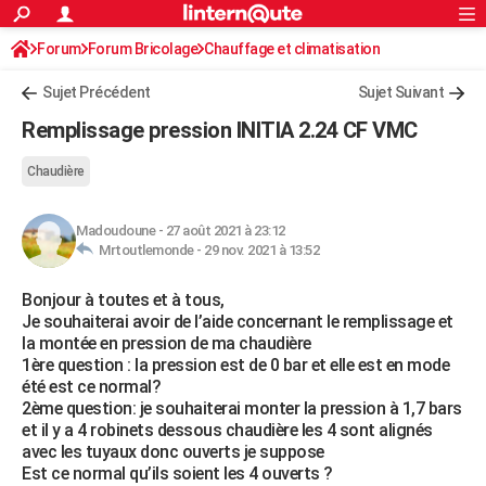
ACTUALITÉS
Forum
Forum Bricolage
Connexion
Chauffage et climatisation
S'inscrire
Rechercher
Société
Education
Villes
Politique
Faits Divers
Monde
+
SPORT
Chauffage Fuel / Gaz / Pétrole
Sujet Précédent
Sujet Suivant
Football
Cyclisme
Forum
Coupe du monde 2026
Tennis
Rugby
CULTURE
Remplissage pression INITIA 2.24 CF VMC
TNT
Cinéma
Musique
Programme TV
Streaming
Sorties cinéma
+
FINANCE
Chaudière
Impôts
Immobilier
Banque
Crédit
Retraite
Epargne
Risques naturels par ville
Assurance
AUTO
Madoudoune
-
27 août 2021 à 23:12
Réserver un essai
Berlines
Forum auto
Essais
Citadines
SUV
+
HIGH-TECH
Mrtoutlemonde -
29 nov. 2021 à 13:52
Meilleur smartphone
Ordinateurs
Guide high-tech
Mobiles
Internet
Jeux vidéo
+
BRICOLAGE
Bonjour à toutes et à tous,
Je souhaiterai avoir de l’aide concernant le remplissage et
Aménagement intérieur
Cuisine
Jardinage
+
Forum
Extérieur
Salle de bains
Rangement
WEEK-END
la montée en pression de ma chaudière
1ère question : la pression est de 0 bar et elle est en mode
Escapades
Expositions
Week-end nature
Guides de France
Patrimoine
Musées
+
LIFESTYLE
été est ce normal?
2ème question: je souhaiterai monter la pression à 1,7 bars
Bien-être
Mode
+
Art de vivre
Loisirs
Modes de vie
SANTE
et il y a 4 robinets dessous chaudière les 4 sont alignés
avec les tuyaux donc ouverts je suppose
Guide de la santé
Médicaments
+
Alimentation
Maladies
Sommeil
VOYAGE
Est ce normal qu’ils soient les 4 ouverts ?