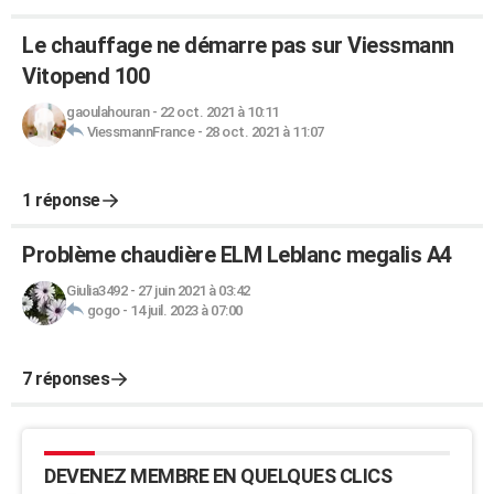
Le chauffage ne démarre pas sur Viessmann
Vitopend 100
gaoulahouran
-
22 oct. 2021 à 10:11
ViessmannFrance
-
28 oct. 2021 à 11:07
1 réponse
Problème chaudière ELM Leblanc megalis A4
Giulia3492
-
27 juin 2021 à 03:42
gogo
-
14 juil. 2023 à 07:00
7 réponses
DEVENEZ MEMBRE EN QUELQUES CLICS