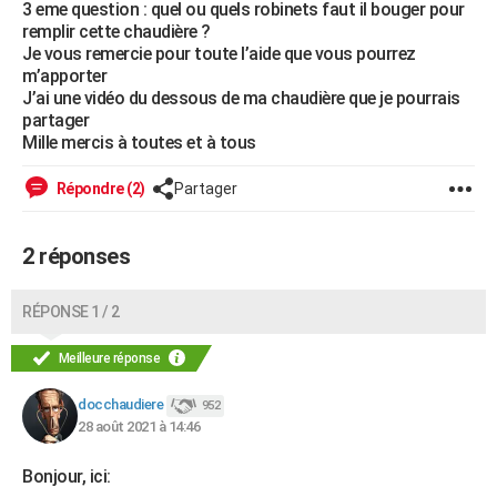
3 eme question : quel ou quels robinets faut il bouger pour
City break
Voyage de noces
Climat
Destinations
Voyage nature
Forum
+
PHOTO
remplir cette chaudière ?
Je vous remercie pour toute l’aide que vous pourrez
GUIDES D'ACHAT
m’apporter
J’ai une vidéo du dessous de ma chaudière que je pourrais
BONS PLANS
partager
Mille mercis à toutes et à tous
CARTE DE VOEUX
Répondre (2)
Partager
Carte Bonne année
Carte Pâques
Carte de Noël
Carte Saint-Valentin
Carte d'anniversaire
DICTIONNAIRE
Biographies
Expressions
Dictionnaire
Citations
Proverbes
PROGRAMME TV
2 réponses
COPAINS D'AVANT
RÉPONSE 1 / 2
Se connecter
Collèges
Universités
Service militaire
S'inscrire
Lycées
Primaires
Entreprises
Avis de recherche
AVIS DE DÉCÈS
Meilleure réponse
FORUM
docchaudiere
952
Lifestyle
Sport
Television
Cinema
Bricolage
Culture
Auto
Voyage
28 août 2021 à 14:46
Bonjour, ici: