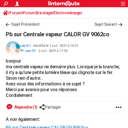
ACTUALITÉS
Forum
Forum Bricolage
Connexion
Electroménager
S'inscrire
Rechercher
Société
Education
Villes
Politique
Faits Divers
Monde
+
SPORT
Sujet Précédent
Sujet Suivant
Football
Cyclisme
Forum
Coupe du monde 2026
Tennis
Rugby
CULTURE
Pb sur Centrale vapeur CALOR GV 9062co
TNT
Cinéma
Musique
Programme TV
Streaming
Sorties cinéma
+
FINANCE
xav-51
-
Modifié le 1 oct. 2021 à 10:31
xav-51
-
2 oct. 2021 à 17:33
Impôts
Immobilier
Banque
Crédit
Retraite
Epargne
Risques naturels par ville
Assurance
AUTO
bonjour
Réserver un essai
Berlines
Forum auto
Essais
Citadines
SUV
+
HIGH-TECH
ma centrale vapeur ne demarre plus. Lorsque je la branche,
il n'y a qu'une petite lumière bleue qui clignote sur le fer.
Meilleur smartphone
Ordinateurs
Guide high-tech
Mobiles
Internet
Jeux vidéo
+
BRICOLAGE
Sinon rien d'autre...
Avez vous des informations à ce sujet ?
Aménagement intérieur
Cuisine
Jardinage
+
Forum
Extérieur
Salle de bains
Rangement
WEEK-END
Merci par avance pour vos réponses
Cordialement
Escapades
Expositions
Week-end nature
Guides de France
Patrimoine
Musées
+
LIFESTYLE
Répondre (1)
Partager
Bien-être
Mode
+
Art de vivre
Loisirs
Modes de vie
SANTE
A voir également:
Guide de la santé
Médicaments
+
Alimentation
Maladies
Sommeil
VOYAGE
Pb sur Centrale vapeur CALOR GV 9062co