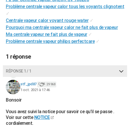
City break
Voyage de noces
Climat
Destinations
Voyage nature
Forum
+
Problème centrale vapeur calor tous les voyants clignotent
PHOTO
✓
GUIDES D'ACHAT
Centrale vapeur calor voyant rouge water
✓
Pourquoi ma centrale vapeur calor ne fait plus de vapeur
BONS PLANS
Ma centrale vapeur ne fait plus de vapeur
✓
Problème centrale vapeur philips perfectcare
✓
CARTE DE VOEUX
Carte Bonne année
Carte Pâques
Carte de Noël
Carte Saint-Valentin
Carte d'anniversaire
DICTIONNAIRE
1 réponse
Biographies
Expressions
Dictionnaire
Citations
Proverbes
PROGRAMME TV
RÉPONSE 1 / 1
COPAINS D'AVANT
stf_jpd87
29 968
Se connecter
Collèges
Universités
Service militaire
S'inscrire
Lycées
Primaires
Entreprises
Avis de recherche
AVIS DE DÉCÈS
1 oct. 2021 à 17:46
Bonsoir
FORUM
Vous avez suivi la notice pour savoir ce qu'il se passe .
Lifestyle
Sport
Television
Cinema
Bricolage
Culture
Auto
Voyage
Voir sur cette
NOTICE
cordialement.