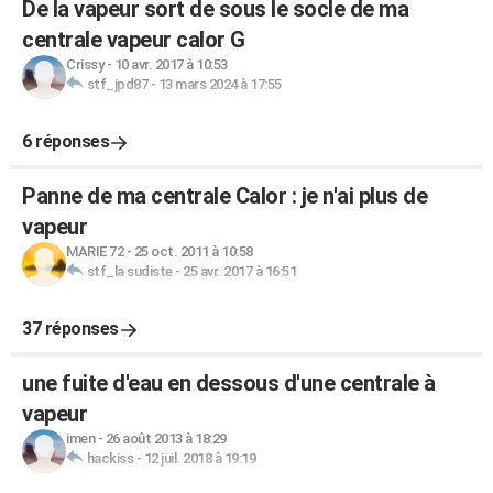
De la vapeur sort de sous le socle de ma
centrale vapeur calor G
Crissy
-
10 avr. 2017 à 10:53
stf_jpd87
-
13 mars 2024 à 17:55
6 réponses
Panne de ma centrale Calor : je n'ai plus de
vapeur
MARIE 72
-
25 oct. 2011 à 10:58
stf_la sudiste
-
25 avr. 2017 à 16:51
37 réponses
une fuite d'eau en dessous d'une centrale à
vapeur
imen
-
26 août 2013 à 18:29
hackiss
-
12 juil. 2018 à 19:19