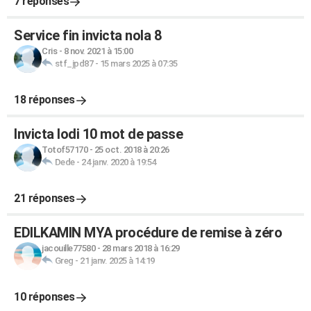
7 réponses
Service fin invicta nola 8
Cris
-
8 nov. 2021 à 15:00
stf_jpd87
-
15 mars 2025 à 07:35
18 réponses
Invicta lodi 10 mot de passe
Totof57170
-
25 oct. 2018 à 20:26
Dede
-
24 janv. 2020 à 19:54
21 réponses
EDILKAMIN MYA procédure de remise à zéro
jacouille77580
-
28 mars 2018 à 16:29
Greg
-
21 janv. 2025 à 14:19
10 réponses