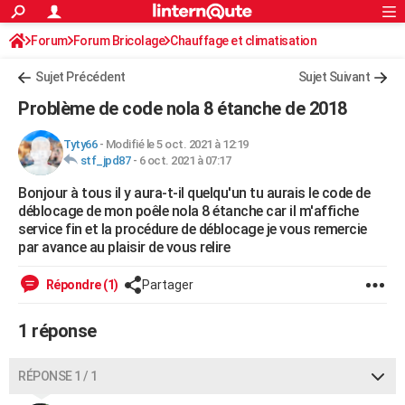
ACTUALITÉS
Forum
Forum Bricolage
Connexion
Chauffage et climatisation
S'inscrire
Rechercher
Société
Education
Villes
Politique
Faits Divers
Monde
+
SPORT
Chauffage bois/pellet/granulés
Sujet Précédent
Sujet Suivant
Football
Cyclisme
Forum
Coupe du monde 2026
Tennis
Rugby
CULTURE
Problème de code nola 8 étanche de 2018
TNT
Cinéma
Musique
Programme TV
Streaming
Sorties cinéma
+
FINANCE
Tyty66
-
Modifié le 5 oct. 2021 à 12:19
stf_jpd87
-
6 oct. 2021 à 07:17
Impôts
Immobilier
Banque
Crédit
Retraite
Epargne
Risques naturels par ville
Assurance
AUTO
Bonjour à tous il y aura-t-il quelqu'un tu aurais le code de
Réserver un essai
Berlines
Forum auto
Essais
Citadines
SUV
+
HIGH-TECH
déblocage de mon poêle nola 8 étanche car il m'affiche
service fin et la procédure de déblocage je vous remercie
Meilleur smartphone
Ordinateurs
Guide high-tech
Mobiles
Internet
Jeux vidéo
+
BRICOLAGE
par avance au plaisir de vous relire
Aménagement intérieur
Cuisine
Jardinage
+
Forum
Extérieur
Salle de bains
Rangement
WEEK-END
Répondre (1)
Partager
Escapades
Expositions
Week-end nature
Guides de France
Patrimoine
Musées
+
LIFESTYLE
1 réponse
Bien-être
Mode
+
Art de vivre
Loisirs
Modes de vie
SANTE
RÉPONSE 1 / 1
Guide de la santé
Médicaments
+
Alimentation
Maladies
Sommeil
VOYAGE