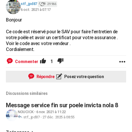
stf_jpd87
29 966
City break
Voyage de noces
Climat
Destinations
Voyage nature
Forum
+
PHOTO
6 oct. 2021 à 07:17
GUIDES D'ACHAT
Bonjour
BONS PLANS
Ce code est réservé pour le SAV pour faire l'entretien de
votre poêle et avoir un certificat pour votre assurance .
CARTE DE VOEUX
Voir le code avec votre vendeur .
Cordialement.
Carte Bonne année
Carte Pâques
Carte de Noël
Carte Saint-Valentin
Carte d'anniversaire
DICTIONNAIRE
1
Commenter
Biographies
Expressions
Dictionnaire
Citations
Proverbes
PROGRAMME TV
Répondre
Posez votre question
COPAINS D'AVANT
Se connecter
Collèges
Universités
Service militaire
S'inscrire
Lycées
Primaires
Entreprises
Avis de recherche
AVIS DE DÉCÈS
Discussions similaires
FORUM
Message service fin sur poele invicta nola 8
NOUCICK
-
6 nov. 2021 à 11:22
Lifestyle
Sport
Television
Cinema
Bricolage
Culture
Auto
Voyage
stf_jpd87
-
27 déc. 2025 à 08:55