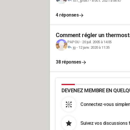
stf_jpd87
-
8 oct. 2021 à 06:47
4 réponses
Comment régler un thermosta
PAPOU
-
20 juil. 2005 à 14:05
jg
-
12 janv. 2020 à 11:35
38 réponses
DEVENEZ MEMBRE EN QUELQ
Connectez-vous simpleme
Suivez vos discussions 