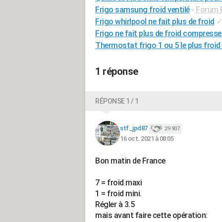
Frigo samsung froid ventilé
-
Forum 
Frigo whirlpool ne fait plus de froid
Frigo ne fait plus de froid compress
Thermostat frigo 1 ou 5 le plus froid 
1 réponse
RÉPONSE 1 / 1
stf_jpd87
29 907
16 oct. 2021 à 08:05
Bon matin de France
7 = froid maxi
1 = froid mini.
Régler à 3.5
mais avant faire cette opération: