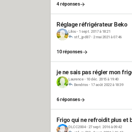
4 réponses
Réglage réfrigérateur Beko
Lilou
-
1 sept. 2017 à 18:21
stf_jpd87
-
2 mai 2021 à 07:46
10 réponses
je ne sais pas régler mon frig
Laurence
-
10 déc. 2015 à 19:40
Bendriss
-
17 août 2022 à 18:39
6 réponses
Frigo qui ne refroidit plus et 
DLCC2004
-
27 sept. 2016 à 09:42