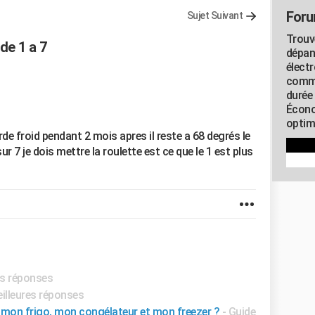
Foru
Sujet Suivant
Trouv
de 1 a 7
dépan
élect
commu
durée
Écono
optimi
de froid pendant 2 mois apres il reste a 68 degrés le
r 7 je dois mettre la roulette est ce que le 1 est plus
es réponses
eilleures réponses
 mon frigo, mon congélateur et mon freezer ?
- Guide