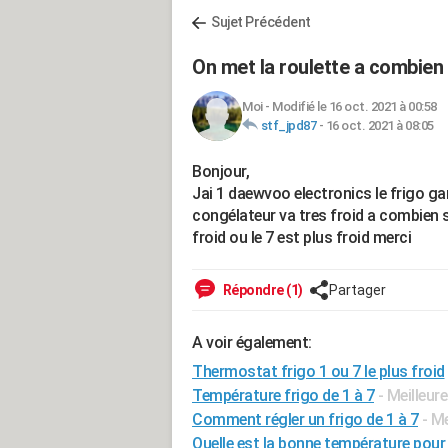
Sujet Précédent
On met la roulette a combien 
Moi
-
Modifié le 16 oct. 2021 à 00:58
stf_jpd87
-
16 oct. 2021 à 08:05
Bonjour,
Jai 1 daewvoo electronics le frigo gar
congélateur va tres froid a combien su
froid ou le 7 est plus froid merci
Répondre (1)
Partager
A voir également:
Thermostat frigo 1 ou 7 le plus froid
Température frigo de 1 à 7
- Meilleur
Comment régler un frigo de 1 à 7
- M
Quelle est la bonne température pour