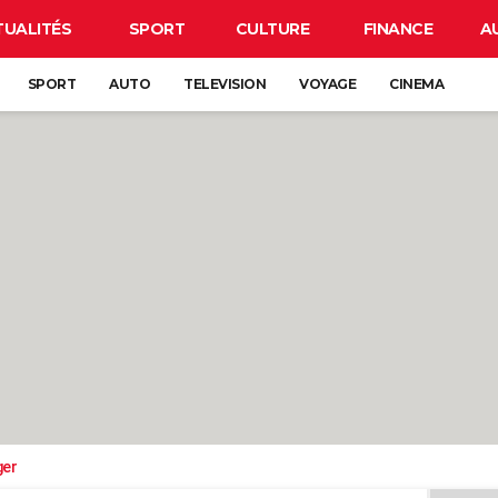
TUALITÉS
SPORT
CULTURE
FINANCE
A
SPORT
AUTO
TELEVISION
VOYAGE
CINEMA
ger