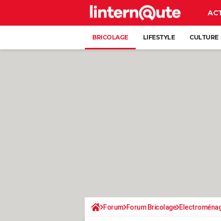
AC
BRICOLAGE
LIFESTYLE
CULTURE
Forum
Forum Bricolage
Electroména