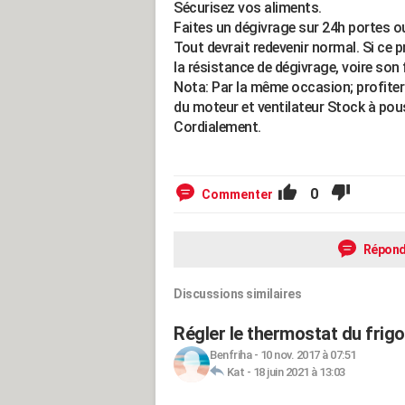
Sécurisez vos aliments.
Faites un dégivrage sur 24h portes o
Tout devrait redevenir normal. Si ce 
la résistance de dégivrage, voire so
Nota: Par la même occasion; profiter d
du moteur et ventilateur Stock à pous
Cordialement.
0
Commenter
Répond
Discussions similaires
Régler le thermostat du frig
Benfriha
-
10 nov. 2017 à 07:51
Kat
-
18 juin 2021 à 13:03