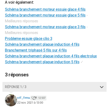
A voir également:
City break
Voyage de noces
Climat
Destinations
Voyage nature
Forum
+
PHOTO
Schéma branchement moteur essuie glace 4 fils
Schéma branchement moteur essuie glace 5 fils
-
GUIDES D'ACHAT
Meilleures réponses
BONS PLANS
Schéma branchement moteur essuie glace 3 fils
-
Meilleures réponses
CARTE DE VOEUX
Probleme essuie glace clio 3
Carte Bonne année
Carte Pâques
Carte de Noël
Carte Saint-Valentin
Carte d'anniversaire
Schéma branchement plaque induction 4 fils
DICTIONNAIRE
Branchement triphasé 5 fils sur 4 fils
Biographies
Expressions
Dictionnaire
Citations
Proverbes
PROGRAMME TV
Schéma branchement plaque induction 4 fils electrolux
Schéma branchement plaque induction 5 fils
✓
COPAINS D'AVANT
Se connecter
Collèges
Universités
Service militaire
S'inscrire
Lycées
Primaires
Entreprises
Avis de recherche
3 réponses
AVIS DE DÉCÈS
FORUM
RÉPONSE 1 / 3
Lifestyle
Sport
Television
Cinema
Bricolage
Culture
Auto
Voyage
stf_frmu
12 507
22 nov. 2021 à 13:00