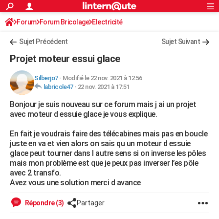
ACTUALITÉS
Forum
Forum Bricolage
Connexion
Electricité
S'inscrire
Rechercher
Société
Education
Villes
Politique
Faits Divers
Monde
+
SPORT
Sujet Précédent
Sujet Suivant
Football
Cyclisme
Forum
Coupe du monde 2026
Tennis
Rugby
CULTURE
Projet moteur essui glace
TNT
Cinéma
Musique
Programme TV
Streaming
Sorties cinéma
+
FINANCE
Silberjo7
-
Modifié le 22 nov. 2021 à 12:56
labricole47
-
22 nov. 2021 à 17:51
Impôts
Immobilier
Banque
Crédit
Retraite
Epargne
Risques naturels par ville
Assurance
AUTO
Bonjour je suis nouveau sur ce forum mais j ai un projet
Réserver un essai
Berlines
Forum auto
Essais
Citadines
SUV
+
HIGH-TECH
avec moteur d essuie glace je vous explique.
Meilleur smartphone
Ordinateurs
Guide high-tech
Mobiles
Internet
Jeux vidéo
+
BRICOLAGE
En fait je voudrais faire des télécabines mais pas en boucle
juste en va et vien alors on sais qu un moteur d essuie
Aménagement intérieur
Cuisine
Jardinage
+
Forum
Extérieur
Salle de bains
Rangement
WEEK-END
glace peut tourner dans l autre sens si on inverse les pôles
mais mon problème est que je peux pas inverser l’es pôle
Escapades
Expositions
Week-end nature
Guides de France
Patrimoine
Musées
+
LIFESTYLE
avec 2 transfo.
Avez vous une solution merci d avance
Bien-être
Mode
+
Art de vivre
Loisirs
Modes de vie
SANTE
Répondre (3)
Partager
Guide de la santé
Médicaments
+
Alimentation
Maladies
Sommeil
VOYAGE