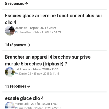
5 réponses
Essuies glace arrière ne fonctionnent plus sur
clio 4
Ozonnais
-
12 janv. 2021 à 22:09
Jonathan
-
24 oct. 2025 à 14:43
14 réponses
Brancher un appareil 4 broches sur prise
murale 5 broches (triphasé) ?
petitbeurre
-
14 nov. 2018 à 15:16
Daniel 26
-
15 nov. 2018 à 11:15
13 réponses
essuie glace clio 4
marcoLeb
-
20 déc. 2023 à 17:53
marcoleb
-
21 déc. 2023 à 22:56