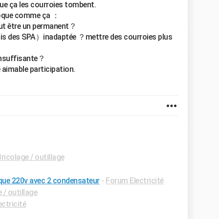
e ça les courroies tombent.
loque comme ça ：
eut être un permanent？
 mis des SPA）inadaptée ？mettre des courroies plus
 insuffisante？
 aimable participation.
icolage / outillage
que 220v avec 2 condensateur
-
Forum Electricité
/ outillage
ctricité