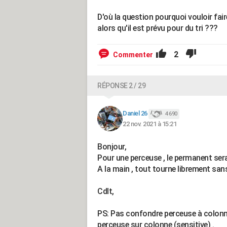
D'où la question pourquoi vouloir fa
alors qu'il est prévu pour du tri ???
2
Commenter
RÉPONSE 2 / 29
Daniel 26
4 690
22 nov. 2021 à 15:21
Bonjour,
Pour une perceuse , le permanent ser
A la main , tout tourne librement san
Cdlt,
PS: Pas confondre perceuse à colonn
perceuse sur colonne (sensitive) .