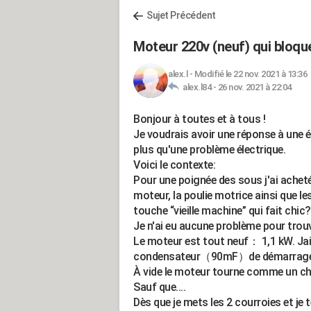
Sujet Précédent
Moteur 220v (neuf) qui bloqu
alex.l
-
Modifié le 22 nov. 2021 à 13:36
alex.l84 -
26 nov. 2021 à 22:04
Bonjour à toutes et à tous !
Je voudrais avoir une réponse à une
plus qu'une problème électrique.
Voici le contexte:
Pour une poignée des sous j'ai acheté 
moteur, la poulie motrice ainsi que les
touche “vieille machine” qui fait chic
Je n'ai eu aucune problème pour trou
Le moteur est tout neuf： 1,1 kW. Jai 
condensateur（90mF）de démarrage
À vide le moteur tourne comme un c
Sauf que....
Dès que je mets les 2 courroies et je 