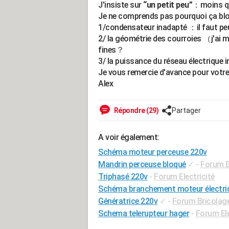
J'insiste sur
“un petit peu”
：moins qu
Je ne comprends pas pourquoi ça b
1/condensateur inadapté ：il faut p
2/ la géométrie des courroies （j'ai
fines？
3/ la puissance du réseau électrique
Je vous remercie d'avance pour votre
Alex
Répondre (29)
Partager
A voir également:
Schéma moteur perceuse 220v
Mandrin perceuse bloqué
✓
-
Forum Br
Triphasé 220v
-
Forum Electricité
Schéma branchement moteur électri
Génératrice 220v
✓
-
Forum Bricolage 
Schema telerupteur hager
-
Forum Ele