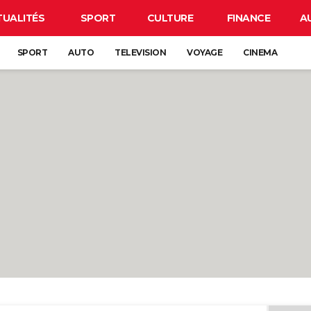
TUALITÉS
SPORT
CULTURE
FINANCE
A
SPORT
AUTO
TELEVISION
VOYAGE
CINEMA