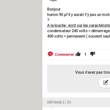
Bonjour
humm 90 µf il y aurait t'y pas un mote
?
A la louche : écrit sur les caractérist
condensateur 240 volts = démarrage 
400 volts = permanent ( souvent seul
1
Commenter
Vous n’avez pas tro
RÉPONSE 5 / 29