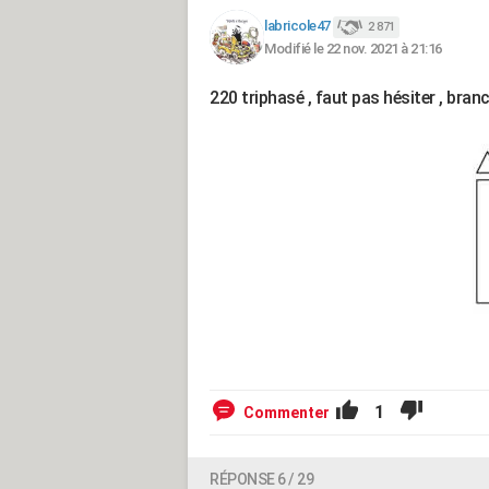
labricole47
2 871
Modifié le 22 nov. 2021 à 21:16
220 triphasé , faut pas hésiter , bra
1
Commenter
RÉPONSE 6 / 29