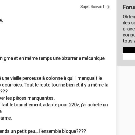
Foru
Sujet Suivant
Obten
e.
des s
grâce
conse
tous v
 énigme et en même temps une bizarrerie mécanique
une vieille perceuse à colonne à qui il manquait le
 courroies. Tout le reste tourne bien et il y a même la
????
ver les pièces manquantes.
fait le branchement adapté pour 220v, j'ai acheté un
.
harme.
tends un petit peu....l'ensemble bloque????