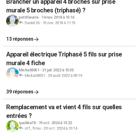
Brancher un appareil 4 broches sur prise
murale 5 broches (triphasé) ?
petitbeurre
-
14 nov. 2018 à 15:16
Daniel 26
-
15 nov. 2018 à 11:15
13 réponses
Appareil électrique Triphasé 5 fils sur prise
murale 4 fiche
Micka38051
-
31 juil. 2022 à 15:55
Micka38051
-
29 août 2022 à 09:19
39 réponses
Remplacement va et vient 4 fils sur quelles
entrées ?
quokka78
-
19 oct. 2024 à 15:22
stf_frmu
-
20 oct. 2024 à 10:14