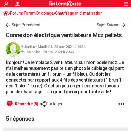
ACTUALITÉS
Forum
Forum Bricolage
Connexion
Chauffage et climatisation
S'inscrire
Rechercher
Société
Education
Villes
Politique
Faits Divers
Monde
+
SPORT
Chauffage bois/pellet/granulés
Sujet Précédent
Sujet Suivant
Football
Cyclisme
Forum
Coupe du monde 2026
Tennis
Rugby
CULTURE
Connexion électrique ventilateurs Mcz pellets
TNT
Cinéma
Musique
Programme TV
Streaming
Sorties cinéma
+
FINANCE
Haloniko
-
Modifié le 28 nov. 2021 à 14:34
haloniko -
28 nov. 2021 à 20:41
Impôts
Immobilier
Banque
Crédit
Retraite
Epargne
Risques naturels par ville
Assurance
AUTO
Bonjour ! Je remplace 2 ventilateurs sur mon poêle mcz. Je
Réserver un essai
Berlines
Forum auto
Essais
Citadines
SUV
+
HIGH-TECH
n’ai malheureusement pas pris en photo le câblage qui part
de la carte mère ( un fil brun + un fil bleu). Ou doit les
Meilleur smartphone
Ordinateurs
Guide high-tech
Mobiles
Internet
Jeux vidéo
+
BRICOLAGE
connecter par rapport aux 4 fils des ventilateurs (1 brun 1
noir 1 bleu 1 terre). C’est un peu urgent car nous n’avons
Aménagement intérieur
Cuisine
Jardinage
+
Forum
Extérieur
Salle de bains
Rangement
WEEK-END
plus de chauffage… Un grand merci pour toute aide !
Escapades
Expositions
Week-end nature
Guides de France
Patrimoine
Musées
+
LIFESTYLE
Répondre (5)
Partager
Bien-être
Mode
+
Art de vivre
Loisirs
Modes de vie
SANTE
5 réponses
Guide de la santé
Médicaments
+
Alimentation
Maladies
Sommeil
VOYAGE