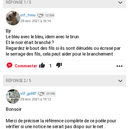
RÉPONSE 1 / 5
City break
Voyage de noces
Climat
Destinations
Voyage nature
Forum
+
PHOTO
stf_frmu
12 504
GUIDES D'ACHAT
28 nov. 2021 à 16:16
BONS PLANS
Bjr
Le bleu avec le bleu, idem avec le brun.
CARTE DE VOEUX
Et le noir était branché ?
Regardez le bout des fils si ils sont dénudés ou écrasé par
Carte Bonne année
Carte Pâques
Carte de Noël
Carte Saint-Valentin
Carte d'anniversaire
DICTIONNAIRE
le serrage des fils, cela peut aider pour le branchement
Biographies
Expressions
Dictionnaire
Citations
Proverbes
PROGRAMME TV
1
Commenter
COPAINS D'AVANT
RÉPONSE 2 / 5
Se connecter
Collèges
Universités
Service militaire
S'inscrire
Lycées
Primaires
Entreprises
Avis de recherche
AVIS DE DÉCÈS
stf_jpd87
29 945
28 nov. 2021 à 19:12
FORUM
Bonsoir
Lifestyle
Sport
Television
Cinema
Bricolage
Culture
Auto
Voyage
Merci de préciser la référence complète de ce poêle pour
vérifier si une notice ne serait pas dispo sur le net .