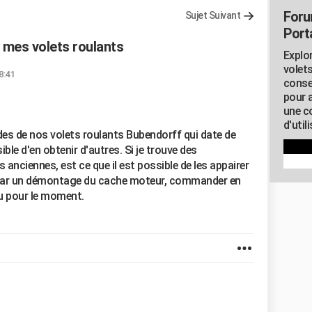
Foru
Sujet Suivant
Porta
mes volets roulants
Explor
volets
8:41
conse
pour 
une c
d'util
s de nos volets roulants Bubendorff qui date de
ible d'en obtenir d'autres. Si je trouve des
nciennes, est ce que il est possible de les appairer
n par un démontage du cache moteur, commander en
du pour le moment.