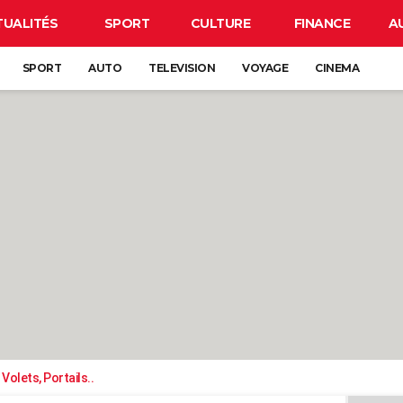
TUALITÉS
SPORT
CULTURE
FINANCE
A
SPORT
AUTO
TELEVISION
VOYAGE
CINEMA
Volets, Portails..