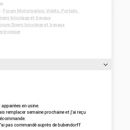
de
-
Forum Motorisation: Volets, Portails..
vers bricolage et travaux
orum Divers bricolage et travaux
ectronique
appairées en usine.
ais remplacer semaine prochaine et j'ai reçu
élécommande.
e n'ai pas commandé auprès de bubendorff