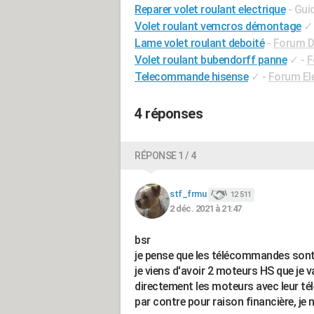
Reparer volet roulant electrique
- Gui
Volet roulant vemcros démontage
✓
Lame volet roulant deboité
-
Forum Di
Volet roulant bubendorff panne
✓
-
F
Telecommande hisense
✓
-
Forum El
4 réponses
RÉPONSE 1 / 4
stf_frmu
12 511
2 déc. 2021 à 21:47
bsr
je pense que les télécommandes sont 
je viens d'avoir 2 moteurs HS que je v
directement les moteurs avec leur t
par contre pour raison financière, j