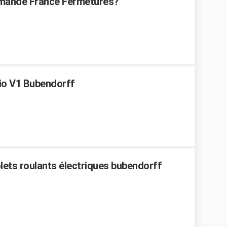
ommande France Fermetures?
o V1 Bubendorff
ets roulants électriques bubendorff