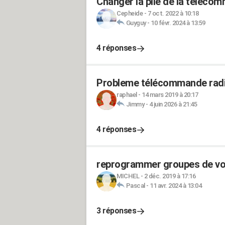
Changer la pile de la telec
Cepheide
-
7 oct. 2022 à 10:18
Guyguy
-
10 févr. 2024 à 13:59
4 réponses
Probleme télécommande radi
raphael
-
14 mars 2019 à 20:17
Jimmy
-
4 juin 2026 à 21:45
4 réponses
reprogrammer groupes de vol
MICHEL
-
2 déc. 2019 à 17:16
Pascal
-
11 avr. 2024 à 13:04
3 réponses