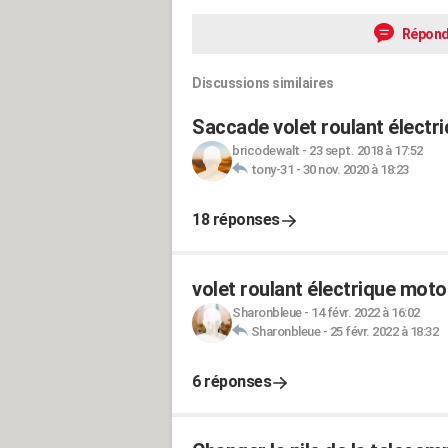
Répond
Discussions similaires
Saccade volet roulant électr
bricodewalt
-
23 sept. 2018 à 17:52
tony-31
-
30 nov. 2020 à 18:23
18 réponses
volet roulant électrique mot
Sharonbleue
-
14 févr. 2022 à 16:02
Sharonbleue
-
25 févr. 2022 à 18:32
6 réponses