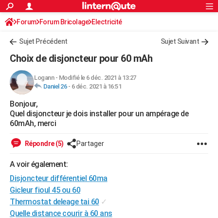
ACTUALITÉS
Forum
Forum Bricolage
Connexion
Electricité
S'inscrire
Rechercher
Société
Education
Villes
Politique
Faits Divers
Monde
+
SPORT
Sujet Précédent
Sujet Suivant
Football
Cyclisme
Forum
Coupe du monde 2026
Tennis
Rugby
CULTURE
Choix de disjoncteur pour 60 mAh
TNT
Cinéma
Musique
Programme TV
Streaming
Sorties cinéma
+
FINANCE
Logann
-
Modifié le 6 déc. 2021 à 13:27
Daniel 26
-
6 déc. 2021 à 16:51
Impôts
Immobilier
Banque
Crédit
Retraite
Epargne
Risques naturels par ville
Assurance
AUTO
Bonjour,
Réserver un essai
Berlines
Forum auto
Essais
Citadines
SUV
+
HIGH-TECH
Quel disjoncteur je dois installer pour un ampérage de
60mAh, merci
Meilleur smartphone
Ordinateurs
Guide high-tech
Mobiles
Internet
Jeux vidéo
+
BRICOLAGE
Répondre (5)
Partager
Aménagement intérieur
Cuisine
Jardinage
+
Forum
Extérieur
Salle de bains
Rangement
WEEK-END
A voir également:
Escapades
Expositions
Week-end nature
Guides de France
Patrimoine
Musées
+
LIFESTYLE
Disjoncteur différentiel 60ma
Bien-être
Mode
+
Art de vivre
Loisirs
Modes de vie
Gicleur fioul 45 ou 60
SANTE
Thermostat deleage tai 60
✓
Guide de la santé
Médicaments
+
Alimentation
Maladies
Sommeil
VOYAGE
Quelle distance courir à 60 ans