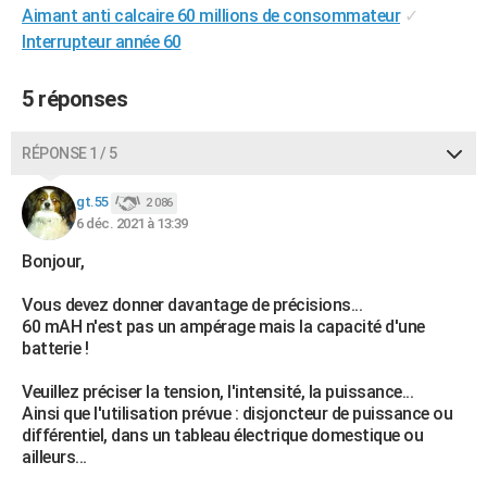
Aimant anti calcaire 60 millions de consommateur
✓
City break
Voyage de noces
Climat
Destinations
Voyage nature
Forum
+
PHOTO
Interrupteur année 60
GUIDES D'ACHAT
5 réponses
BONS PLANS
RÉPONSE 1 / 5
CARTE DE VOEUX
Carte Bonne année
Carte Pâques
Carte de Noël
Carte Saint-Valentin
Carte d'anniversaire
DICTIONNAIRE
gt.55
2 086
6 déc. 2021 à 13:39
Biographies
Expressions
Dictionnaire
Citations
Proverbes
PROGRAMME TV
Bonjour,
COPAINS D'AVANT
Vous devez donner davantage de précisions...
60 mAH n'est pas un ampérage mais la capacité d'une
Se connecter
Collèges
Universités
Service militaire
S'inscrire
Lycées
Primaires
Entreprises
Avis de recherche
AVIS DE DÉCÈS
batterie !
FORUM
Veuillez préciser la tension, l'intensité, la puissance...
Ainsi que l'utilisation prévue : disjoncteur de puissance ou
Lifestyle
Sport
Television
Cinema
Bricolage
Culture
Auto
Voyage
différentiel, dans un tableau électrique domestique ou
ailleurs...