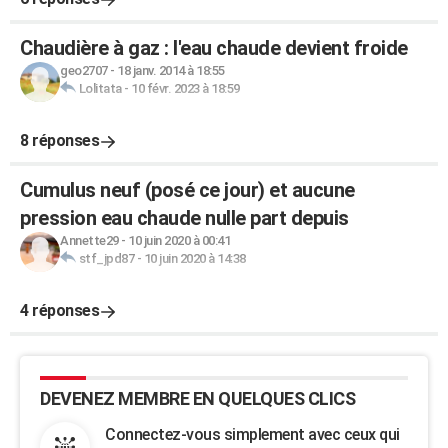
Chaudière à gaz : l'eau chaude devient froide
geo2707
-
18 janv. 2014 à 18:55
Lolitata
-
10 févr. 2023 à 18:59
8 réponses
Cumulus neuf (posé ce jour) et aucune
pression eau chaude nulle part depuis
Annette29
-
10 juin 2020 à 00:41
stf_jpd87
-
10 juin 2020 à 14:38
4 réponses
DEVENEZ MEMBRE EN QUELQUES CLICS
Connectez-vous simplement avec ceux qui