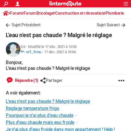
ACTUALITÉS
Forum
Forum Bricolage
Connexion
Construction et rénovation
S'inscrire
Plomberie
Rechercher
Société
Education
Villes
Politique
Faits Divers
Monde
+
SPORT
Sujet Précédent
Sujet Suivant
Football
Cyclisme
Forum
Coupe du monde 2026
Tennis
Rugby
CULTURE
L'eau n'est pas chaude ? Malgré le réglage
TNT
Cinéma
Musique
Programme TV
Streaming
Sorties cinéma
+
FINANCE
Sti
-
Modifié le 17 déc. 2021 à 10:03
stf_frmu
-
17 déc. 2021 à 10:06
Impôts
Immobilier
Banque
Crédit
Retraite
Epargne
Risques naturels par ville
Assurance
AUTO
Bonjour,
Réserver un essai
Berlines
Forum auto
Essais
Citadines
SUV
+
HIGH-TECH
L'eau n'est pas chaude ? Malgré le réglage
Meilleur smartphone
Ordinateurs
Guide high-tech
Mobiles
Internet
Jeux vidéo
+
BRICOLAGE
Répondre (1)
Partager
Aménagement intérieur
Cuisine
Jardinage
+
Forum
Extérieur
Salle de bains
Rangement
WEEK-END
A voir également:
Escapades
Expositions
Week-end nature
Guides de France
Patrimoine
Musées
+
L'eau n'est pas chaude ? Malgré le réglage
LIFESTYLE
Reglage temperature frigo
Bien-être
Mode
+
Art de vivre
Loisirs
Modes de vie
SANTE
Pourquoi je n'ai plus d'eau chaude
✓
Plus d'eau chaude mais eau froide
✓
Guide de la santé
Médicaments
+
Alimentation
Maladies
Sommeil
VOYAGE
Je n'ai plus d'eau froide dans mon appartement ! Help !