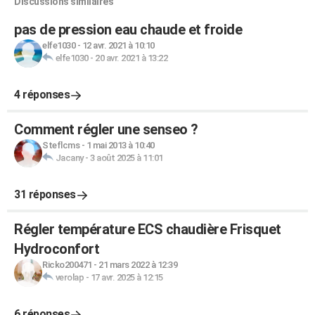
Discussions similaires
pas de pression eau chaude et froide
elfe1030
-
12 avr. 2021 à 10:10
elfe1030
-
20 avr. 2021 à 13:22
4 réponses
Comment régler une senseo ?
Steflcms
-
1 mai 2013 à 10:40
Jacany
-
3 août 2025 à 11:01
31 réponses
Régler température ECS chaudière Frisquet
Hydroconfort
Ricko200471
-
21 mars 2022 à 12:39
verolap
-
17 avr. 2025 à 12:15
6 réponses