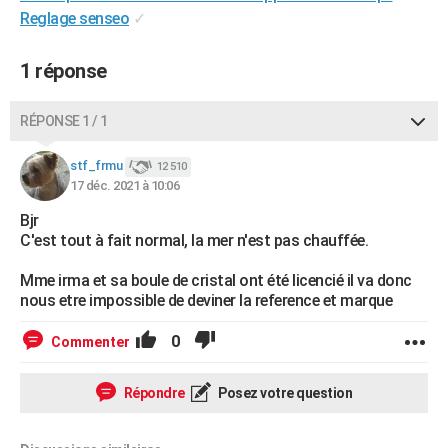
Reglage senseo
✓
City break
Voyage de noces
Climat
Destinations
Voyage nature
Forum
+
PHOTO
GUIDES D'ACHAT
1 réponse
BONS PLANS
RÉPONSE 1 / 1
CARTE DE VOEUX
stf_frmu
12 510
Carte Bonne année
Carte Pâques
Carte de Noël
Carte Saint-Valentin
Carte d'anniversaire
DICTIONNAIRE
17 déc. 2021 à 10:06
Bjr
Biographies
Expressions
Dictionnaire
Citations
Proverbes
PROGRAMME TV
C'est tout à fait normal, la mer n'est pas chauffée.
COPAINS D'AVANT
Mme irma et sa boule de cristal ont été licencié il va donc
nous etre impossible de deviner la reference et marque
Se connecter
Collèges
Universités
Service militaire
S'inscrire
Lycées
Primaires
Entreprises
Avis de recherche
AVIS DE DÉCÈS
0
Commenter
FORUM
Lifestyle
Sport
Television
Cinema
Bricolage
Culture
Auto
Voyage
Répondre
Posez votre question