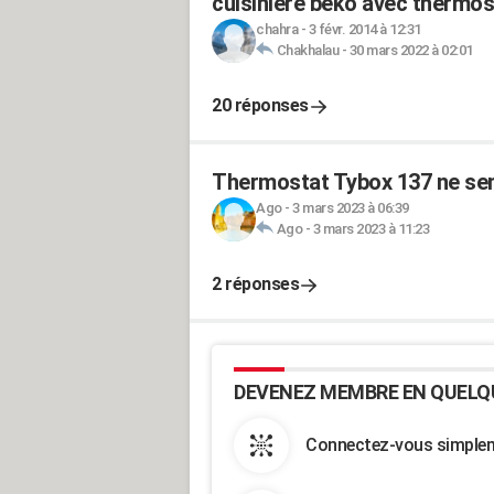
cuisinière beko avec thermos
chahra
-
3 févr. 2014 à 12:31
Chakhalau
-
30 mars 2022 à 02:01
20 réponses
Thermostat Tybox 137 ne sem
Ago
-
3 mars 2023 à 06:39
Ago
-
3 mars 2023 à 11:23
2 réponses
DEVENEZ MEMBRE EN QUELQ
Connectez-vous simpleme