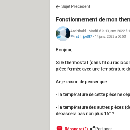
Sujet Précédent
Fonctionnement de mon ther
Archibald
-
Modifié le 13 janv. 2022 à 
stf_jpd87
-
14 janv. 2022 à 06:53
Bonjour,
Si le thermostat (sans fil ou radioc
pièce fermée avec une température d
Ai-je raison de penser que :
- la température de cette pièce ne dé
- la température des autres pièces (
dépassera pas non plus 16° ?
Répondre (1)
Partager