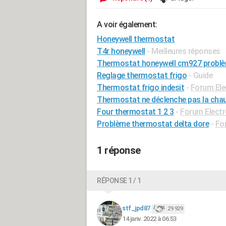
A voir également:
Honeywell thermostat
T4r honeywell
- Meilleures réponses
Thermostat honeywell cm927 problè
Reglage thermostat frigo
- Guide
Thermostat frigo indesit
-
Forum El
Thermostat ne déclenche pas la chau
Four thermostat 1 2 3
-
Forum Elect
Problème thermostat delta dore
-
Fo
1 réponse
RÉPONSE 1 / 1
stf_jpd87
29 929
14 janv. 2022 à 06:53