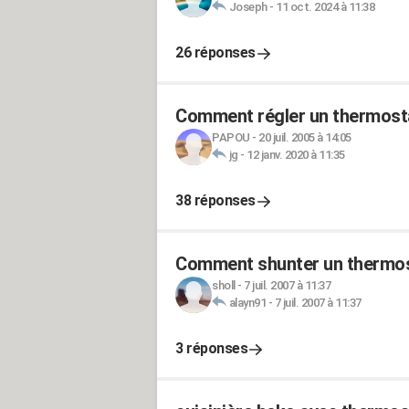
Joseph
-
11 oct. 2024 à 11:38
26 réponses
Comment régler un thermosta
PAPOU
-
20 juil. 2005 à 14:05
jg
-
12 janv. 2020 à 11:35
38 réponses
Comment shunter un thermost
sholl
-
7 juil. 2007 à 11:37
alayn91
-
7 juil. 2007 à 11:37
3 réponses