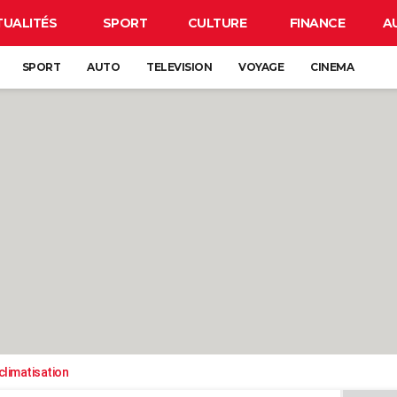
TUALITÉS
SPORT
CULTURE
FINANCE
A
SPORT
AUTO
TELEVISION
VOYAGE
CINEMA
climatisation