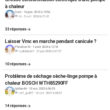
à chaleur
Dom
-
16 janv. 2013 à 19:56
lc
-
5 oct. 2024 à 21:41
33 réponses
Laisser Vmc en marche pendant canicule ?
Phoebus10
-
1 août 2024 à 12:18
Luikiluke01
-
21 juin 2026 à 07:27
10 réponses
Problème de séchage sèche-linge pompe à
chaleur BOSCH WTH85290FF
IpMan44
-
15 nov. 2020 à 06:29
stf_jpd87
-
12 oct. 2021 à 08:01
14 réponses