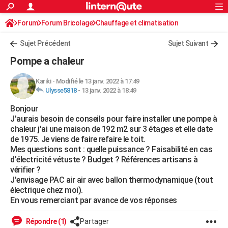
ACTUALITÉS
Forum
Forum Bricolage
Connexion
Chauffage et climatisation
S'inscrire
Rechercher
Société
Education
Villes
Politique
Faits Divers
Monde
+
SPORT
Sujet Précédent
Sujet Suivant
Football
Cyclisme
Forum
Coupe du monde 2026
Tennis
Rugby
CULTURE
Pompe a chaleur
TNT
Cinéma
Musique
Programme TV
Streaming
Sorties cinéma
+
FINANCE
Kariki
-
Modifié le 13 janv. 2022 à 17:49
Ulysse5818
-
13 janv. 2022 à 18:49
Impôts
Immobilier
Banque
Crédit
Retraite
Epargne
Risques naturels par ville
Assurance
AUTO
Bonjour
Réserver un essai
Berlines
Forum auto
Essais
Citadines
SUV
+
HIGH-TECH
J'aurais besoin de conseils pour faire installer une pompe à
chaleur j'ai une maison de 192 m2 sur 3 étages et elle date
Meilleur smartphone
Ordinateurs
Guide high-tech
Mobiles
Internet
Jeux vidéo
+
BRICOLAGE
de 1975. Je viens de faire refaire le toit.
Mes questions sont : quelle puissance ? Faisabilité en cas
Aménagement intérieur
Cuisine
Jardinage
+
Forum
Extérieur
Salle de bains
Rangement
WEEK-END
d'électricité vétuste ? Budget ? Références artisans à
vérifier ?
Escapades
Expositions
Week-end nature
Guides de France
Patrimoine
Musées
+
LIFESTYLE
J'envisage PAC air air avec ballon thermodynamique (tout
électrique chez moi).
Bien-être
Mode
+
Art de vivre
Loisirs
Modes de vie
SANTE
En vous remerciant par avance de vos réponses
Guide de la santé
Médicaments
+
Alimentation
Maladies
Sommeil
VOYAGE
Répondre (1)
Partager