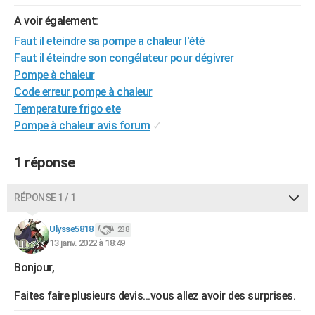
City break
Voyage de noces
Climat
Destinations
Voyage nature
Forum
+
PHOTO
A voir également:
Faut il eteindre sa pompe a chaleur l'été
GUIDES D'ACHAT
Faut il éteindre son congélateur pour dégivrer
BONS PLANS
Pompe à chaleur
Code erreur pompe à chaleur
CARTE DE VOEUX
Temperature frigo ete
Pompe à chaleur avis forum
✓
Carte Bonne année
Carte Pâques
Carte de Noël
Carte Saint-Valentin
Carte d'anniversaire
DICTIONNAIRE
Biographies
Expressions
Dictionnaire
Citations
Proverbes
PROGRAMME TV
1 réponse
COPAINS D'AVANT
RÉPONSE 1 / 1
Se connecter
Collèges
Universités
Service militaire
S'inscrire
Lycées
Primaires
Entreprises
Avis de recherche
AVIS DE DÉCÈS
Ulysse5818
238
13 janv. 2022 à 18:49
FORUM
Bonjour,
Lifestyle
Sport
Television
Cinema
Bricolage
Culture
Auto
Voyage
Faites faire plusieurs devis...vous allez avoir des surprises.