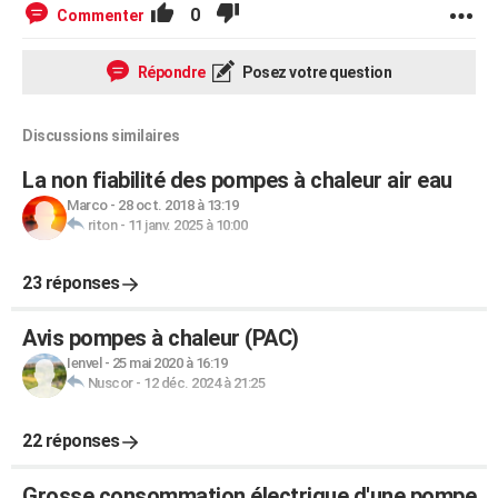
0
Commenter
Répondre
Posez votre question
Discussions similaires
La non fiabilité des pompes à chaleur air eau
Marco
-
28 oct. 2018 à 13:19
riton
-
11 janv. 2025 à 10:00
23 réponses
Avis pompes à chaleur (PAC)
Ienvel
-
25 mai 2020 à 16:19
Nuscor
-
12 déc. 2024 à 21:25
22 réponses
Grosse consommation électrique d'une pompe