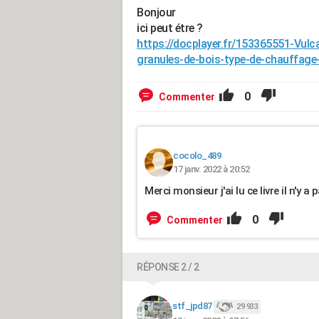
Bonjour
ici peut étre ?
https://docplayer.fr/153365551-Vulca
granules-de-bois-type-de-chauffage-a
0
Commenter
cocolo_489
17 janv. 2022 à 20:52
Merci monsieur j'ai lu ce livre il n'y a
0
Commenter
RÉPONSE 2 / 2
stf_jpd87
29 933