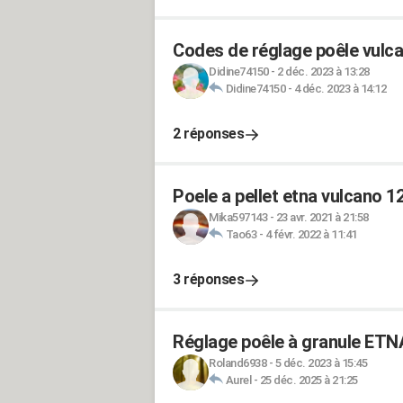
Codes de réglage poêle vulc
Didine74150
-
2 déc. 2023 à 13:28
Didine74150
-
4 déc. 2023 à 14:12
2 réponses
Poele a pellet etna vulcano 1
Mika597143
-
23 avr. 2021 à 21:58
Tao63
-
4 févr. 2022 à 11:41
3 réponses
Réglage poêle à granule ETN
Roland6938
-
5 déc. 2023 à 15:45
Aurel
-
25 déc. 2025 à 21:25