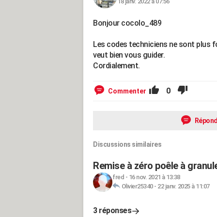
18 janv. 2022 à 07:56
Bonjour cocolo_489
Les codes techniciens ne sont plus fou
veut bien vous guider.
Cordialement.
0
Commenter
Répond
Discussions similaires
Remise à zéro poêle à granu
fred
-
16 nov. 2021 à 13:38
Olivier25340
-
22 janv. 2025 à 11:07
3 réponses