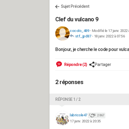
Sujet Précédent
Clef du vulcano 9
cocolo_489
-
Modifié le 17 janv. 2022 
stf_jpd87
-
18 janv. 2022 à 07:56
Bonjour, je cherche le code pour vulc
Répondre (2)
Partager
2 réponses
RÉPONSE 1 / 2
labricole47
2 867
17 janv. 2022 à 20:35