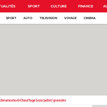
TUALITÉS
SPORT
CULTURE
FINANCE
A
SPORT
AUTO
TELEVISION
VOYAGE
CINEMA
climatisation
Chauffage bois/pellet/granulés