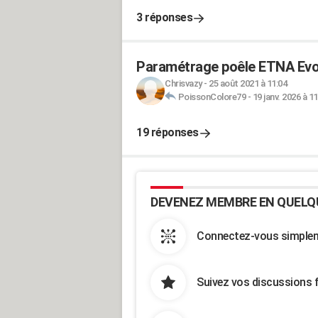
3 réponses
Paramétrage poêle ETNA Evo
Chrisvazy
-
25 août 2021 à 11:04
PoissonColore79
-
19 janv. 2026 à 11
19 réponses
DEVENEZ MEMBRE EN QUELQ
Connectez-vous simpleme
Suivez vos discussions 