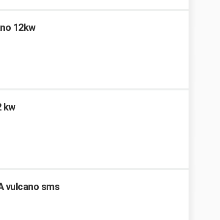
ano 12kw
2 kw
A vulcano sms