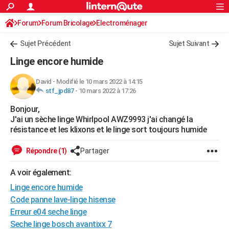
ACTUALITÉS
Forum
Forum Bricolage
Connexion
Electroménager
S'inscrire
Rechercher
Société
Education
Villes
Politique
Faits Divers
Monde
+
SPORT
Sujet Précédent
Sujet Suivant
Football
Cyclisme
Forum
Coupe du monde 2026
Tennis
Rugby
CULTURE
Linge encore humide
TNT
Cinéma
Musique
Programme TV
Streaming
Sorties cinéma
+
FINANCE
David
-
Modifié le 10 mars 2022 à 14:15
stf_jpd87
-
10 mars 2022 à 17:26
Impôts
Immobilier
Banque
Crédit
Retraite
Epargne
Risques naturels par ville
Assurance
AUTO
Bonjour,
Réserver un essai
Berlines
Forum auto
Essais
Citadines
SUV
+
HIGH-TECH
J'ai un sèche linge Whirlpool AWZ9993 j'ai changé la
résistance et les klixons et le linge sort toujours humide
Meilleur smartphone
Ordinateurs
Guide high-tech
Mobiles
Internet
Jeux vidéo
+
BRICOLAGE
Répondre (1)
Partager
Aménagement intérieur
Cuisine
Jardinage
+
Forum
Extérieur
Salle de bains
Rangement
WEEK-END
A voir également:
Escapades
Expositions
Week-end nature
Guides de France
Patrimoine
Musées
+
LIFESTYLE
Linge encore humide
Bien-être
Mode
+
Art de vivre
Loisirs
Modes de vie
Code panne lave-linge hisense
SANTE
Erreur e04 seche linge
Guide de la santé
Médicaments
+
Alimentation
Maladies
Sommeil
VOYAGE
Seche linge bosch avantixx 7