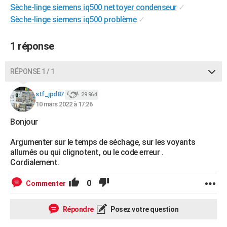
Sèche-linge siemens iq500 nettoyer condenseur
✓
City break
Voyage de noces
Climat
Destinations
Voyage nature
Forum
+
PHOTO
Sèche-linge siemens iq500 problème
✓
GUIDES D'ACHAT
1 réponse
BONS PLANS
RÉPONSE 1 / 1
CARTE DE VOEUX
Carte Bonne année
Carte Pâques
Carte de Noël
Carte Saint-Valentin
Carte d'anniversaire
DICTIONNAIRE
stf_jpd87
29 964
10 mars 2022 à 17:26
Biographies
Expressions
Dictionnaire
Citations
Proverbes
PROGRAMME TV
Bonjour
COPAINS D'AVANT
Argumenter sur le temps de séchage, sur les voyants
allumés ou qui clignotent, ou le code erreur .
Se connecter
Collèges
Universités
Service militaire
S'inscrire
Lycées
Primaires
Entreprises
Avis de recherche
AVIS DE DÉCÈS
Cordialement.
FORUM
0
Commenter
Lifestyle
Sport
Television
Cinema
Bricolage
Culture
Auto
Voyage
Répondre
Posez votre question