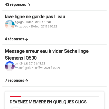
43 réponses
lave ligne ne garde pas l' eau
zgogo
-
8 déc. 2019 à 16:40
zgogo
-
20 déc. 2019 à 06:32
4 réponses
Message erreur eau à vider Sèche linge
Siemens IQ500
Ln
-
24 juil. 2016 à 13:22
stf_jpd87
-
8 févr. 2021 à 09:39
7 réponses
DEVENEZ MEMBRE EN QUELQUES CLICS