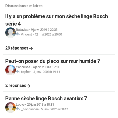
Discussions similaires
Il y a un problème sur mon sèche linge Bosch
série 4
Bataviaa
-
9 janv. 2019 à 22:33
Vincent
-
12 mai 2026 à 20:00
29 réponses
Peut-on poser du placo sur mur humide ?
Yanousse
-
4 janv. 2008 à 19:11
topher
-
4 janv. 2008 à 19:11
2 réponses
Panne sèche linge Bosch avantixx 7
Louve
-
20 juin 2013 à 18:11
_bonnannee
-
5 janv. 2026 à 08:47