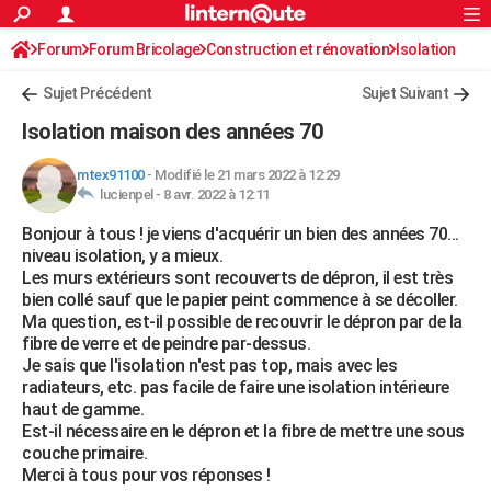
ACTUALITÉS
Forum
Forum Bricolage
Connexion
Construction et rénovation
S'inscrire
Isolation
Rechercher
Société
Education
Villes
Politique
Faits Divers
Monde
+
SPORT
Sujet Précédent
Sujet Suivant
Football
Cyclisme
Forum
Coupe du monde 2026
Tennis
Rugby
CULTURE
Isolation maison des années 70
TNT
Cinéma
Musique
Programme TV
Streaming
Sorties cinéma
+
FINANCE
mtex91100
-
Modifié le 21 mars 2022 à 12:29
lucienpel -
8 avr. 2022 à 12:11
Impôts
Immobilier
Banque
Crédit
Retraite
Epargne
Risques naturels par ville
Assurance
AUTO
Bonjour à tous ! je viens d'acquérir un bien des années 70...
Réserver un essai
Berlines
Forum auto
Essais
Citadines
SUV
+
HIGH-TECH
niveau isolation, y a mieux.
Les murs extérieurs sont recouverts de dépron, il est très
Meilleur smartphone
Ordinateurs
Guide high-tech
Mobiles
Internet
Jeux vidéo
+
BRICOLAGE
bien collé sauf que le papier peint commence à se décoller.
Ma question, est-il possible de recouvrir le dépron par de la
Aménagement intérieur
Cuisine
Jardinage
+
Forum
Extérieur
Salle de bains
Rangement
WEEK-END
fibre de verre et de peindre par-dessus.
Je sais que l'isolation n'est pas top, mais avec les
Escapades
Expositions
Week-end nature
Guides de France
Patrimoine
Musées
+
LIFESTYLE
radiateurs, etc. pas facile de faire une isolation intérieure
haut de gamme.
Bien-être
Mode
+
Art de vivre
Loisirs
Modes de vie
SANTE
Est-il nécessaire en le dépron et la fibre de mettre une sous
couche primaire.
Guide de la santé
Médicaments
+
Alimentation
Maladies
Sommeil
VOYAGE
Merci à tous pour vos réponses !