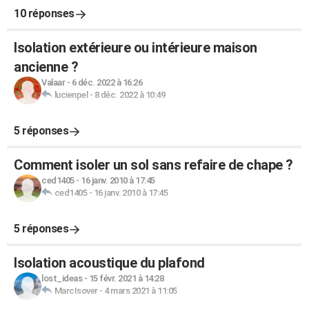
10 réponses
Isolation extérieure ou intérieure maison
ancienne ?
Valaar
-
6 déc. 2022 à 16:26
lucienpel
-
8 déc. 2022 à 10:49
5 réponses
Comment isoler un sol sans refaire de chape ?
ced1405
-
16 janv. 2010 à 17:45
ced1405
-
16 janv. 2010 à 17:45
5 réponses
Isolation acoustique du plafond
lost_ideas
-
15 févr. 2021 à 14:28
MarcIsover
-
4 mars 2021 à 11:05