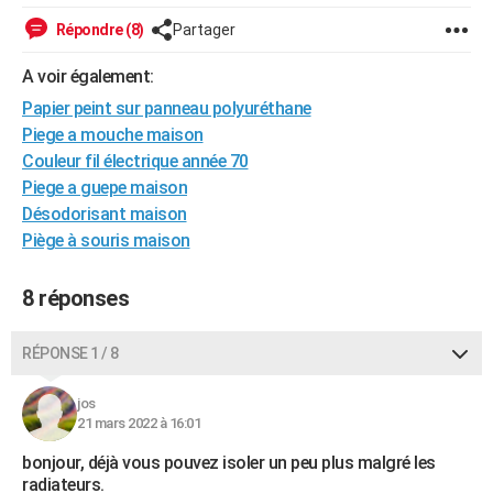
City break
Voyage de noces
Climat
Destinations
Voyage nature
Forum
+
PHOTO
Répondre (8)
Partager
GUIDES D'ACHAT
A voir également:
Papier peint sur panneau polyuréthane
BONS PLANS
Piege a mouche maison
CARTE DE VOEUX
Couleur fil électrique année 70
Piege a guepe maison
Carte Bonne année
Carte Pâques
Carte de Noël
Carte Saint-Valentin
Carte d'anniversaire
DICTIONNAIRE
Désodorisant maison
Piège à souris maison
Biographies
Expressions
Dictionnaire
Citations
Proverbes
PROGRAMME TV
COPAINS D'AVANT
8 réponses
Se connecter
Collèges
Universités
Service militaire
S'inscrire
Lycées
Primaires
Entreprises
Avis de recherche
AVIS DE DÉCÈS
RÉPONSE 1 / 8
FORUM
jos
Lifestyle
Sport
Television
Cinema
Bricolage
Culture
Auto
Voyage
21 mars 2022 à 16:01
bonjour, déjà vous pouvez isoler un peu plus malgré les
radiateurs.