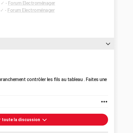
✓
-
Forum Electroménager
✓
-
Forum Electroménager
branchement contrôler les fils au tableau . Faites une
r toute la discussion