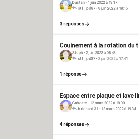
Dastan
-
1 juin 2022 à 18:17
stf_jpd87
-
8 juin 2022 à 18:15
3 réponses
Couinement à la rotation du 
Steph
-
2 juin 2022 à 08:48
stf_jpd87
-
2 juin 2022 à 17:41
1 réponse
Espace entre plaque et lave l
Gabotte
-
12 mars 2022 à 18:00
b richard 31
-
12 mars 2022 à 19:34
4 réponses