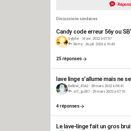
Répond
Discussions similaires
Candy code erreur 56y ou SB
Sylphe
-
16 avr. 2022 à 07:57
Betty
-
26 juil. 2026 à 10:40
25 réponses
lave linge s’allume mais ne s
Belibel_8342
-
28 mars 2022 à 08:41
stf_jpd87
-
29 mars 2022 à 07:10
4 réponses
Le lave-linge fait un gros bru