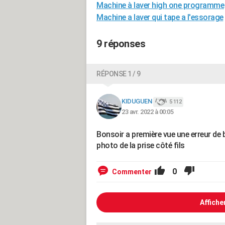
Machine à laver high one programme
Machine a laver qui tape a l'essorage
9 réponses
RÉPONSE 1 / 9
KIDUGUEN
5 112
23 avr. 2022 à 00:05
Bonsoir a première vue une erreur de 
photo de la prise côté fils
0
Commenter
Affiche