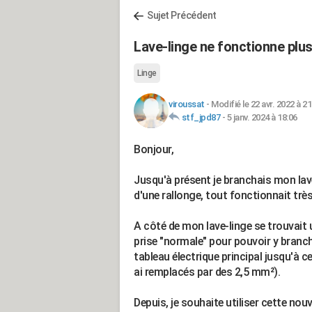
Sujet Précédent
Lave-linge ne fonctionne plu
Linge
viroussat
-
Modifié le 22 avr. 2022 à 21
stf_jpd87
-
5 janv. 2024 à 18:06
Bonjour,
Jusqu'à présent je branchais mon la
d'une rallonge, tout fonctionnait très
A côté de mon lave-linge se trouvait u
prise "normale" pour pouvoir y branche
tableau électrique principal jusqu'à ce
ai remplacés par des 2,5 mm²).
Depuis, je souhaite utiliser cette no