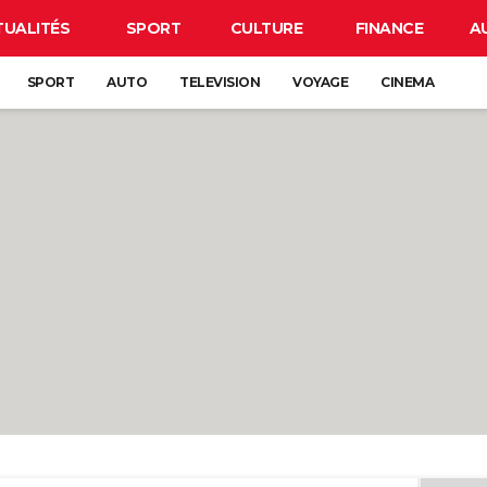
TUALITÉS
SPORT
CULTURE
FINANCE
A
SPORT
AUTO
TELEVISION
VOYAGE
CINEMA