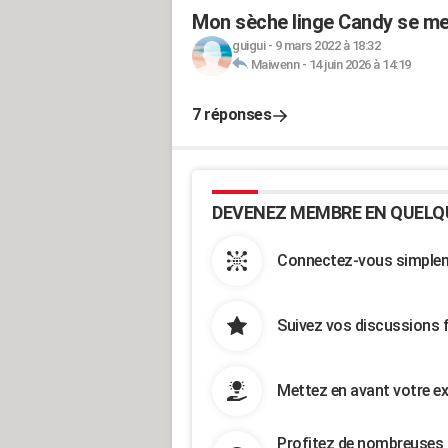
Mon sèche linge Candy se me
guigui
-
9 mars 2022 à 18:32
Maiwenn
-
14 juin 2026 à 14:19
7 réponses
DEVENEZ MEMBRE EN QUELQ
Connectez-vous simpleme
Suivez vos discussions 
Mettez en avant votre ex
Profitez de nombreuses 