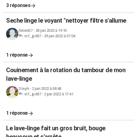
3 réponses
Seche linge le voyant "nettoyer filtre s'allume
Gimini57
-
28 juin 2022 à 19:10
stf_jpd87
-
29 juin 2022 à 07:04
1 réponse
Couinement à la rotation du tambour de mon
lave-linge
Steph
-
2 juin 2022 à 08:48
stf_jpd87
-
2 juin 2022 à 17:41
1 réponse
Le lave-linge fait un gros bruit, bouge
beaucoup et s'arrête