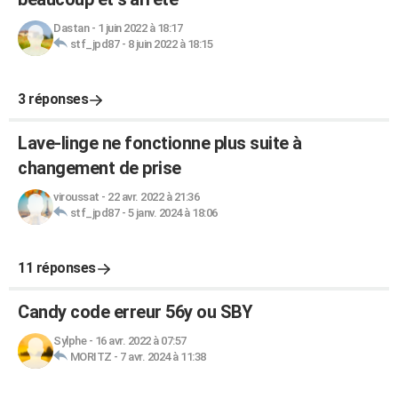
Dastan
-
1 juin 2022 à 18:17
stf_jpd87
-
8 juin 2022 à 18:15
3 réponses
Lave-linge ne fonctionne plus suite à
changement de prise
viroussat
-
22 avr. 2022 à 21:36
stf_jpd87
-
5 janv. 2024 à 18:06
11 réponses
Candy code erreur 56y ou SBY
Sylphe
-
16 avr. 2022 à 07:57
MORITZ
-
7 avr. 2024 à 11:38