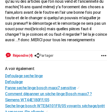
qu’au vu des articles que l'on nous vend et l’ancienneté du
City break
Voyage de noces
Climat
Destinations
Voyage nature
Forum
+
PHOTO
machin(16 ans quand même) y'a forcement des choses a
faire,alors avant de le foutre en l'air une bonne fois pour
GUIDES D'ACHAT
toute et de le changer si quelqu’un pouvais m'aiguiller je
suis preneur!! le démontage et le remontage ne sera pas un
BONS PLANS
souci pour moi(bricolo) mais quelles pièces faut-il
changer? la je coinces et ou faut-il regarder? bé la je coince
CARTE DE VOEUX
aussi ...!! donc .MERCI pour tous les renseignements
Carte Bonne année
Carte Pâques
Carte de Noël
Carte Saint-Valentin
Carte d'anniversaire
DICTIONNAIRE
Biographies
Expressions
Dictionnaire
Citations
Proverbes
Répondre (4)
Partager
PROGRAMME TV
COPAINS D'AVANT
A voir également:
Defoulage seche linge
Se connecter
Collèges
Universités
Service militaire
S'inscrire
Lycées
Primaires
Entreprises
Avis de recherche
AVIS DE DÉCÈS
Defoulage
FORUM
Panne seche linge bosch maxx7 sensitive
✓
Comment dépanner un sèche-linge Bosch maxx7 ?
Lifestyle
Sport
Television
Cinema
Bricolage
Culture
Auto
Voyage
Siemens WT44E180FF/05
Seche linge bosch WTE84101FR/05 voyants séchage/prêt
à repasser /fin allumés
✓