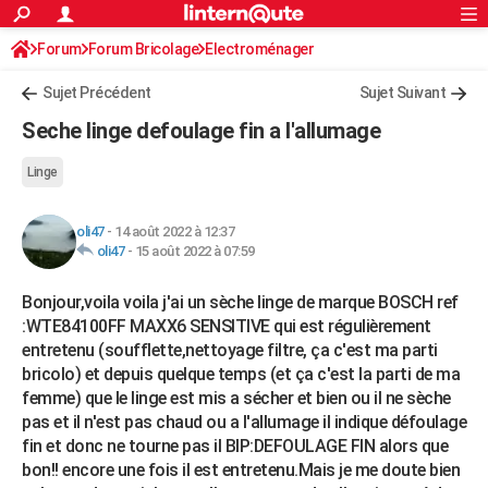
ACTUALITÉS
Forum
Forum Bricolage
Connexion
Electroménager
S'inscrire
Rechercher
Société
Education
Villes
Politique
Faits Divers
Monde
+
SPORT
Sujet Précédent
Sujet Suivant
Football
Cyclisme
Forum
Coupe du monde 2026
Tennis
Rugby
CULTURE
Seche linge defoulage fin a l'allumage
TNT
Cinéma
Musique
Programme TV
Streaming
Sorties cinéma
+
FINANCE
Linge
Impôts
Immobilier
Banque
Crédit
Retraite
Epargne
Risques naturels par ville
Assurance
AUTO
oli47
-
14 août 2022 à 12:37
Réserver un essai
Berlines
Forum auto
Essais
Citadines
SUV
+
HIGH-TECH
oli47
-
15 août 2022 à 07:59
Meilleur smartphone
Ordinateurs
Guide high-tech
Mobiles
Internet
Jeux vidéo
+
BRICOLAGE
Bonjour,voila voila j'ai un sèche linge de marque BOSCH ref
:WTE84100FF MAXX6 SENSITIVE qui est régulièrement
Aménagement intérieur
Cuisine
Jardinage
+
Forum
Extérieur
Salle de bains
Rangement
WEEK-END
entretenu (soufflette,nettoyage filtre, ça c'est ma parti
bricolo) et depuis quelque temps (et ça c'est la parti de ma
Escapades
Expositions
Week-end nature
Guides de France
Patrimoine
Musées
+
LIFESTYLE
femme) que le linge est mis a sécher et bien ou il ne sèche
Bien-être
Mode
+
Art de vivre
Loisirs
Modes de vie
pas et il n'est pas chaud ou a l'allumage il indique défoulage
SANTE
fin et donc ne tourne pas il BIP:DEFOULAGE FIN alors que
Guide de la santé
Médicaments
+
Alimentation
Maladies
Sommeil
bon!! encore une fois il est entretenu.Mais je me doute bien
VOYAGE