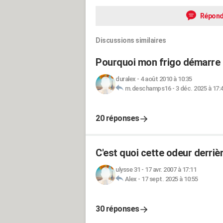
Répond
Discussions similaires
Pourquoi mon frigo démarre e
duralex
-
4 août 2010 à 10:35
m.deschamps16
-
3 déc. 2025 à 17:
20 réponses
C'est quoi cette odeur derriè
ulysse 31
-
17 avr. 2007 à 17:11
Alex
-
17 sept. 2025 à 10:55
30 réponses