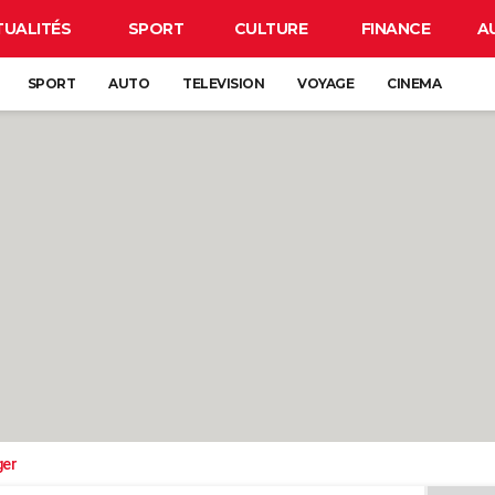
TUALITÉS
SPORT
CULTURE
FINANCE
A
SPORT
AUTO
TELEVISION
VOYAGE
CINEMA
ger