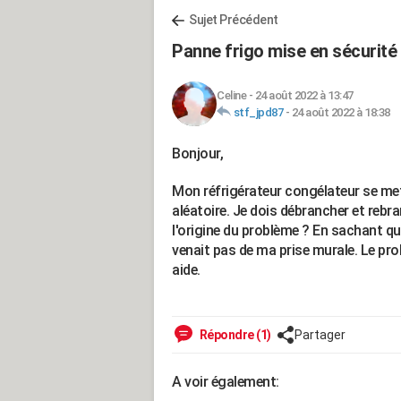
Sujet Précédent
Panne frigo mise en sécurité
Celine
-
24 août 2022 à 13:47
stf_jpd87
-
24 août 2022 à 18:38
Bonjour,
Mon réfrigérateur congélateur se met
aléatoire. Je dois débrancher et rebra
l'origine du problème ? En sachant que 
venait pas de ma prise murale. Le pro
aide.
Répondre (1)
Partager
A voir également: