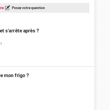
re
Posez votre question
t s'arrête après ?
41
re mon frigo ?