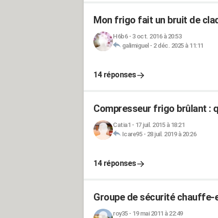
Mon frigo fait un bruit de cl
H6b6
-
3 oct. 2016 à 20:53
galimiguel
-
2 déc. 2025 à 11:11
14 réponses
Compresseur frigo brûlant : q
Catia1
-
17 juil. 2015 à 18:21
Icare95
-
28 juil. 2019 à 20:26
14 réponses
Groupe de sécurité chauffe-ea
roy35
-
19 mai 2011 à 22:49