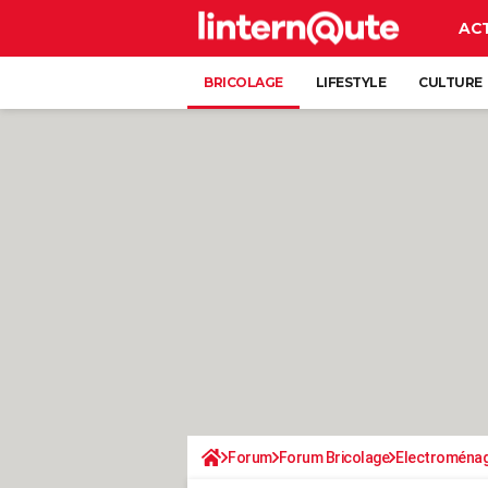
AC
BRICOLAGE
LIFESTYLE
CULTURE
Forum
Forum Bricolage
Electroména