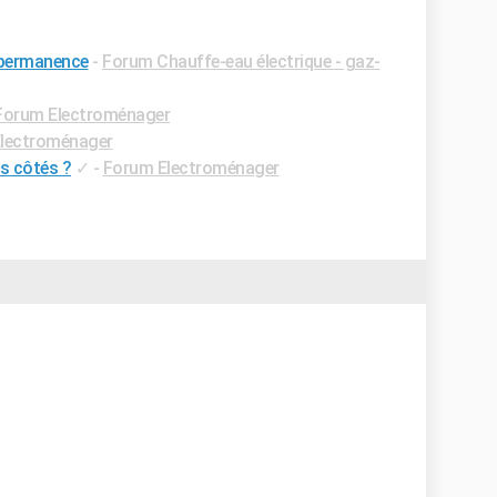
n permanence
-
Forum Chauffe-eau électrique - gaz-
Forum Electroménager
lectroménager
es côtés ?
✓
-
Forum Electroménager