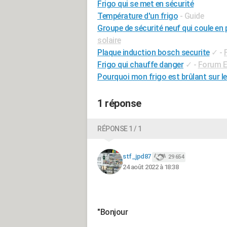
Frigo qui se met en sécurité
Température d'un frigo
- Guide
Groupe de sécurité neuf qui coule e
solaire
Plaque induction bosch securite
✓
-
Frigo qui chauffe danger
✓
-
Forum E
Pourquoi mon frigo est brûlant sur l
1 réponse
RÉPONSE 1 / 1
stf_jpd87
29 654
24 août 2022 à 18:38
"Bonjour