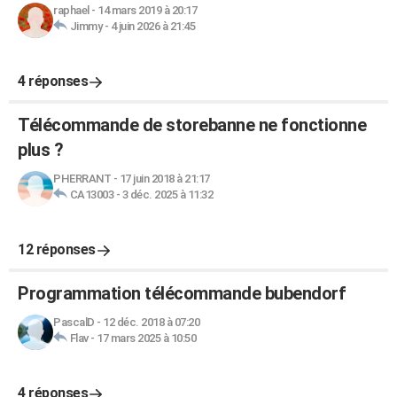
raphael
-
14 mars 2019 à 20:17
Jimmy
-
4 juin 2026 à 21:45
4 réponses
Télécommande de storebanne ne fonctionne
plus ?
PHERRANT
-
17 juin 2018 à 21:17
CA13003
-
3 déc. 2025 à 11:32
12 réponses
Programmation télécommande bubendorf
PascalD
-
12 déc. 2018 à 07:20
Flav
-
17 mars 2025 à 10:50
4 réponses