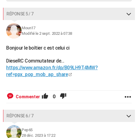
RÉPONSE 5 / 7
Moun17
Modifié le 2 sept. 2022 à 07:38
Bonjour le boîtier c est celui ci
DieseRC Commutateur de...
https://www.amazon.fr/dp/B09LH9T4MW?
ref=ppx_pop_mob_ap_share
0
Commenter
RÉPONSE 6 / 7
Pep65
28 déc. 2023 à 17:22