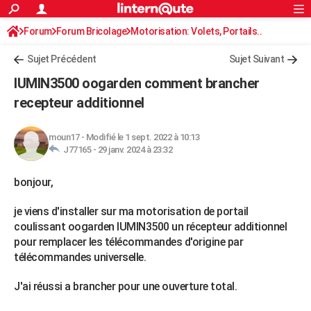
ACTUALITÉS
Forum
Forum Bricolage
Connexion
Motorisation: Volets, Portails..
S'inscrire
Rechercher
Société
Education
Villes
Politique
Faits Divers
Monde
+
SPORT
Sujet Précédent
Sujet Suivant
Football
Cyclisme
Forum
Coupe du monde 2026
Tennis
Rugby
CULTURE
IUMIN3500 oogarden comment brancher
TNT
Cinéma
Musique
Programme TV
Streaming
Sorties cinéma
+
recepteur additionnel
FINANCE
Impôts
Immobilier
Banque
Crédit
Retraite
Epargne
Risques naturels par ville
Assurance
AUTO
moun17
-
Modifié le 1 sept. 2022 à 10:13
J77165 -
29 janv. 2024 à 23:32
Réserver un essai
Berlines
Forum auto
Essais
Citadines
SUV
+
HIGH-TECH
bonjour,
Meilleur smartphone
Ordinateurs
Guide high-tech
Mobiles
Internet
Jeux vidéo
+
BRICOLAGE
je viens d'installer sur ma motorisation de portail
Aménagement intérieur
Cuisine
Jardinage
+
Forum
Extérieur
Salle de bains
Rangement
WEEK-END
coulissant oogarden IUMIN3500 un récepteur additionnel
Escapades
Expositions
Week-end nature
Guides de France
Patrimoine
Musées
+
pour remplacer les télécommandes d'origine par
LIFESTYLE
télécommandes universelle.
Bien-être
Mode
+
Art de vivre
Loisirs
Modes de vie
SANTE
J'ai réussi a brancher pour une ouverture total.
Guide de la santé
Médicaments
+
Alimentation
Maladies
Sommeil
VOYAGE