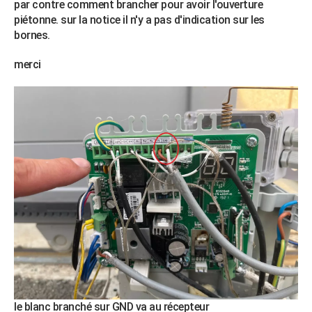
par contre comment brancher pour avoir l'ouverture
City break
Voyage de noces
Climat
Destinations
Voyage nature
Forum
+
PHOTO
piétonne. sur la notice il n'y a pas d'indication sur les
bornes.
GUIDES D'ACHAT
merci
BONS PLANS
CARTE DE VOEUX
Carte Bonne année
Carte Pâques
Carte de Noël
Carte Saint-Valentin
Carte d'anniversaire
DICTIONNAIRE
Biographies
Expressions
Dictionnaire
Citations
Proverbes
PROGRAMME TV
COPAINS D'AVANT
Se connecter
Collèges
Universités
Service militaire
S'inscrire
Lycées
Primaires
Entreprises
Avis de recherche
AVIS DE DÉCÈS
FORUM
Lifestyle
Sport
Television
Cinema
Bricolage
Culture
Auto
Voyage
le blanc branché sur GND va au récepteur