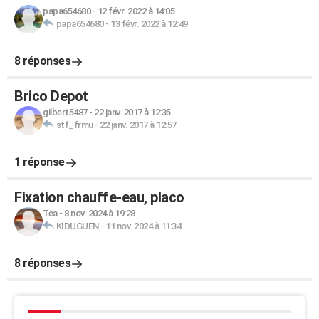
papa654680
-
12 févr. 2022 à 14:05
papa654680
-
13 févr. 2022 à 12:49
8 réponses
Brico Depot
gilbert5487
-
22 janv. 2017 à 12:35
stf_frmu
-
22 janv. 2017 à 12:57
1 réponse
Fixation chauffe-eau, placo
Tea
-
8 nov. 2024 à 19:28
KIDUGUEN
-
11 nov. 2024 à 11:34
8 réponses