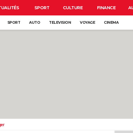
TUALITÉS
SPORT
CULTURE
FINANCE
A
SPORT
AUTO
TELEVISION
VOYAGE
CINEMA
ger