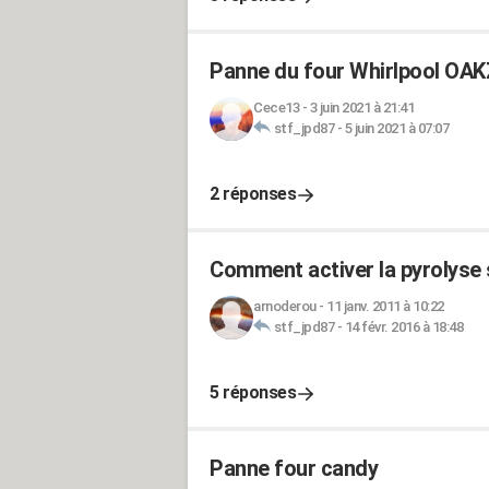
Panne du four Whirlpool OA
Cece13
-
3 juin 2021 à 21:41
stf_jpd87
-
5 juin 2021 à 07:07
2 réponses
Comment activer la pyrolyse 
arnoderou
-
11 janv. 2011 à 10:22
stf_jpd87
-
14 févr. 2016 à 18:48
5 réponses
Panne four candy