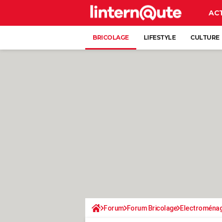
AC
BRICOLAGE
LIFESTYLE
CULTURE
Forum
Forum Bricolage
Electroména