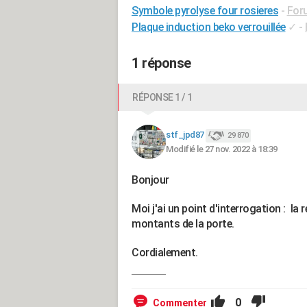
Symbole pyrolyse four rosieres
-
For
Plaque induction beko verrouillée
✓
-
1 réponse
RÉPONSE 1 / 1
stf_jpd87
29 870
Modifié le 27 nov. 2022 à 18:39
Bonjour
Moi j'ai un point d'interrogation : la 
montants de la porte.
Cordialement.
0
Commenter