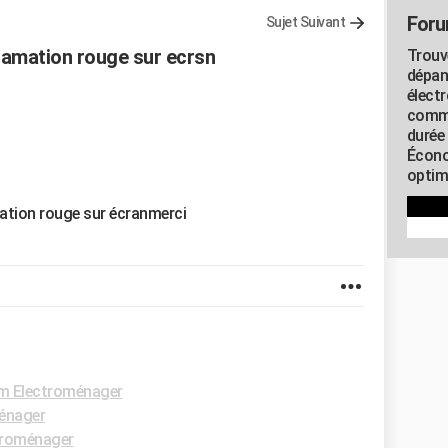
Foru
Sujet Suivant
lamation rouge sur ecrsn
Trouv
dépan
élect
commu
durée
Écono
optimi
mation rouge sur écranmerci
m Electroménager
énager
troménager