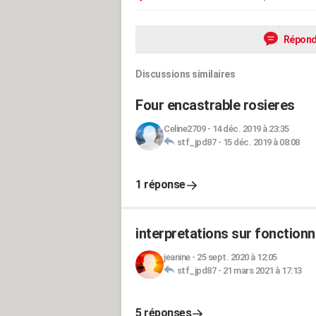
Répond
Discussions similaires
Four encastrable rosieres
Celine2709
-
14 déc. 2019 à 23:35
stf_jpd87
-
15 déc. 2019 à 08:08
1 réponse
interpretations sur fonctionn
jeanine
-
25 sept. 2020 à 12:05
stf_jpd87
-
21 mars 2021 à 17:13
5 réponses