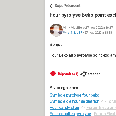
Sujet Précédent
Four pyrolyse Beko point exc
Mm
-
Modifié le 27 nov. 2022 à 16:17
stf_jpd87
-
27 nov. 2022 à 18:38
Bonjour,
Four Beko alto pyrolyse point excla
Répondre (1)
Partager
A voir également:
Symbole pyrolyse four beko
Symbole clé four de dietrich
✓
-
Foru
Four candy stop
✓
-
Forum Electrom
Four scholtes pyrolyse
-
Forum Elec