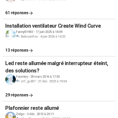
61 réponses
Installation ventilateur Create Wind Curve
FannyB1983
-
17 juin 2025 à 18:09
Babouinfou
-
4 juin 2026 à 14:22
13 réponses
Led reste allumée malgré interrupteur éteint,
des solutions?
fourniey
-
28 mars 2016 à 17:03
stf_jpd87
-
21 déc. 2023 à 19:04
29 réponses
Plafonnier reste allumé
Zelgo
-
3 déc. 2013 à 20:11