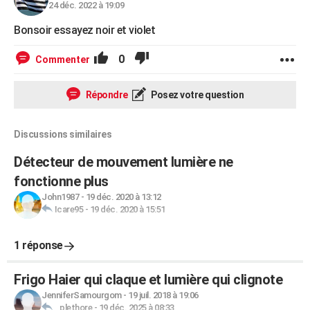
24 déc. 2022 à 19:09
Bonsoir essayez noir et violet
0
Commenter
Répondre
Posez votre question
Discussions similaires
Détecteur de mouvement lumière ne
fonctionne plus
John1987
-
19 déc. 2020 à 13:12
Icare95
-
19 déc. 2020 à 15:51
1 réponse
Frigo Haier qui claque et lumière qui clignote
JenniferSamourgom
-
19 juil. 2018 à 19:06
_plethore
-
19 déc. 2025 à 08:33