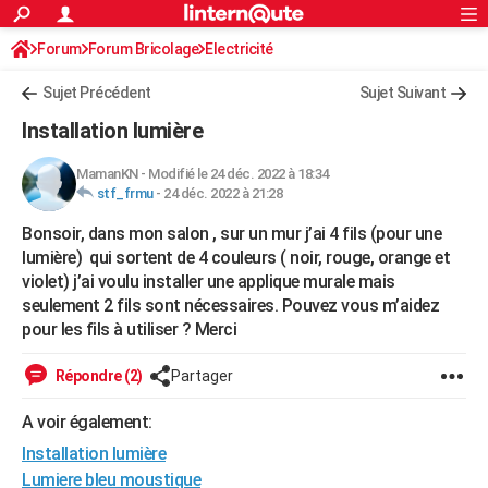
ACTUALITÉS
Forum
Forum Bricolage
Connexion
Electricité
S'inscrire
Rechercher
Société
Education
Villes
Politique
Faits Divers
Monde
+
SPORT
Sujet Précédent
Sujet Suivant
Football
Cyclisme
Forum
Coupe du monde 2026
Tennis
Rugby
CULTURE
Installation lumière
TNT
Cinéma
Musique
Programme TV
Streaming
Sorties cinéma
+
FINANCE
MamanKN
-
Modifié le 24 déc. 2022 à 18:34
stf_frmu
-
24 déc. 2022 à 21:28
Impôts
Immobilier
Banque
Crédit
Retraite
Epargne
Risques naturels par ville
Assurance
AUTO
Bonsoir, dans mon salon , sur un mur j’ai 4 fils (pour une
Réserver un essai
Berlines
Forum auto
Essais
Citadines
SUV
+
HIGH-TECH
lumière) qui sortent de 4 couleurs ( noir, rouge, orange et
violet) j’ai voulu installer une applique murale mais
Meilleur smartphone
Ordinateurs
Guide high-tech
Mobiles
Internet
Jeux vidéo
+
BRICOLAGE
seulement 2 fils sont nécessaires. Pouvez vous m’aidez
pour les fils à utiliser ? Merci
Aménagement intérieur
Cuisine
Jardinage
+
Forum
Extérieur
Salle de bains
Rangement
WEEK-END
Escapades
Expositions
Week-end nature
Guides de France
Patrimoine
Musées
+
Répondre (2)
Partager
LIFESTYLE
Bien-être
Mode
+
Art de vivre
Loisirs
Modes de vie
A voir également:
SANTE
Installation lumière
Guide de la santé
Médicaments
+
Alimentation
Maladies
Sommeil
VOYAGE
Lumiere bleu moustique