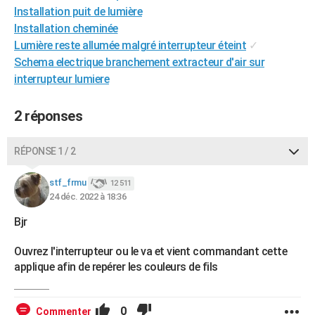
Installation puit de lumière
City break
Voyage de noces
Climat
Destinations
Voyage nature
Forum
+
PHOTO
Installation cheminée
Lumière reste allumée malgré interrupteur éteint
✓
GUIDES D'ACHAT
Schema electrique branchement extracteur d'air sur
BONS PLANS
interrupteur lumiere
CARTE DE VOEUX
2 réponses
Carte Bonne année
Carte Pâques
Carte de Noël
Carte Saint-Valentin
Carte d'anniversaire
DICTIONNAIRE
RÉPONSE 1 / 2
Biographies
Expressions
Dictionnaire
Citations
Proverbes
PROGRAMME TV
stf_frmu
12 511
COPAINS D'AVANT
24 déc. 2022 à 18:36
Se connecter
Collèges
Universités
Service militaire
S'inscrire
Lycées
Primaires
Entreprises
Avis de recherche
AVIS DE DÉCÈS
Bjr
FORUM
Ouvrez l'interrupteur ou le va et vient commandant cette
applique afin de repérer les couleurs de fils
Lifestyle
Sport
Television
Cinema
Bricolage
Culture
Auto
Voyage
0
Commenter