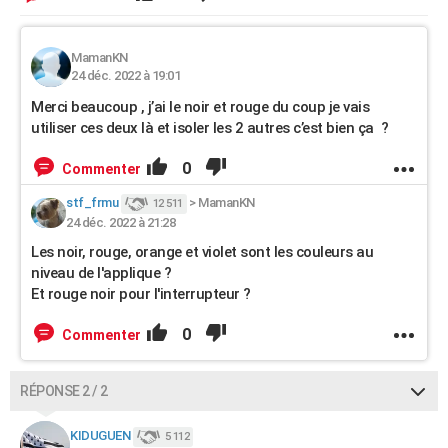
MamanKN
24 déc. 2022 à 19:01
Merci beaucoup , j’ai le noir et rouge du coup je vais
utiliser ces deux là et isoler les 2 autres c’est bien ça ?
0
Commenter
stf_frmu
>
MamanKN
12 511
24 déc. 2022 à 21:28
Les noir, rouge, orange et violet sont les couleurs au
niveau de l'applique ?
Et rouge noir pour l'interrupteur ?
0
Commenter
RÉPONSE 2 / 2
KIDUGUEN
5 112