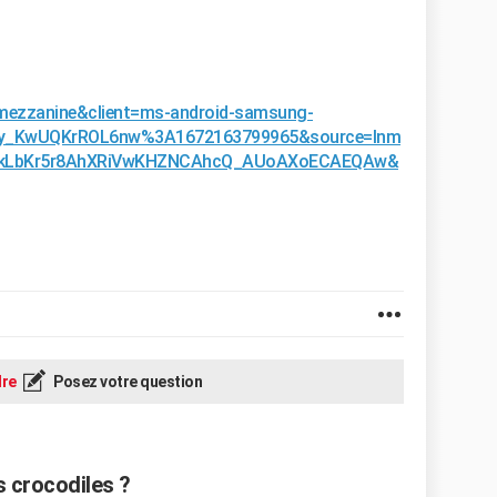
mezzanine&client=ms-android-samsung-
cCy_KwUQKrROL6nw%3A1672163799965&source=lnm
NkLbKr5r8AhXRiVwKHZNCAhcQ_AUoAXoECAEQAw&
re
Posez votre question
 crocodiles ?