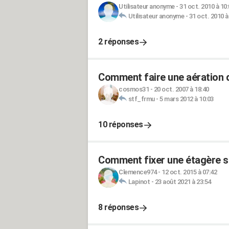
Utilisateur anonyme
-
31 oct. 2010 à 10
Utilisateur anonyme
-
31 oct. 2010 à
2 réponses
Comment faire une aération d
cosmos31
-
20 oct. 2007 à 18:40
stf_frmu
-
5 mars 2012 à 10:03
10 réponses
Comment fixer une étagère s
Clemence974
-
12 oct. 2015 à 07:42
Lapinot
-
23 août 2021 à 23:54
8 réponses