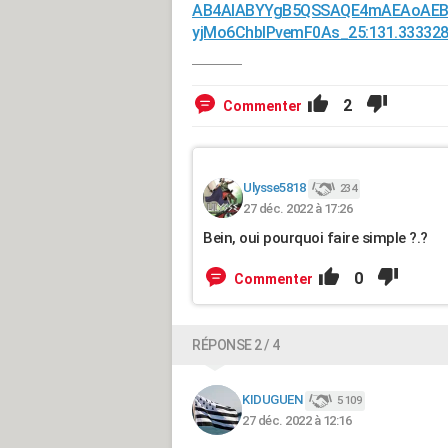
AB4AIABYYgB5QSSAQE4mAEAoAEBsA
yjMo6ChbIPvemF0As_25:131.33332
2
Commenter
Ulysse5818
234
27 déc. 2022 à 17:26
Bein, oui pourquoi faire simple ?.?
0
Commenter
RÉPONSE 2 / 4
KIDUGUEN
5 109
27 déc. 2022 à 12:16