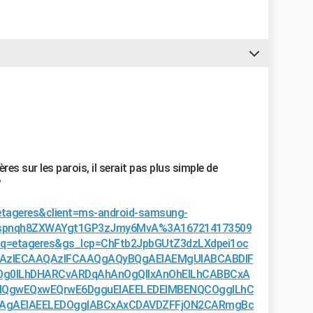
ères sur les parois, il serait pas plus simple de
?
etageres&client=ms-android-samsung-
nspnqh8ZXWAYgt1GP3zJmy6MvA%3A167214173509
q=etageres&gs_lcp=ChFtb2JpbGUtZ3dzLXdpei1oc
AzIECAAQAzIFCAAQgAQyBQgAEIAEMgUIABCABDIF
Og0ILhDHARCvARDqAhAnOgQIIxAnOhEILhCABBCxA
gwEQxwEQrwE6DgguEIAEELEDEIMBENQCOggILhC
gAEIAEELEDOggIABCxAxCDAVDZFFjON2CARmgBc