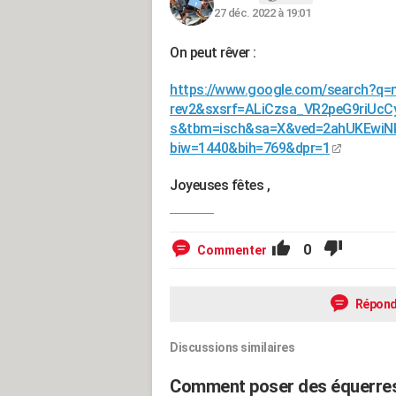
27 déc. 2022 à 19:01
On peut rêver :
https://www.google.com/search?q=
rev2&sxsrf=ALiCzsa_VR2peG9riU
s&tbm=isch&sa=X&ved=2ahUKEwi
biw=1440&bih=769&dpr=1
Joyeuses fêtes ,
0
Commenter
Répond
Discussions similaires
Comment poser des équerres