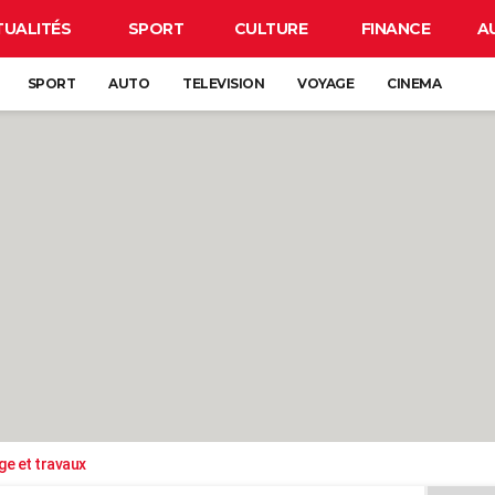
TUALITÉS
SPORT
CULTURE
FINANCE
A
SPORT
AUTO
TELEVISION
VOYAGE
CINEMA
ge et travaux