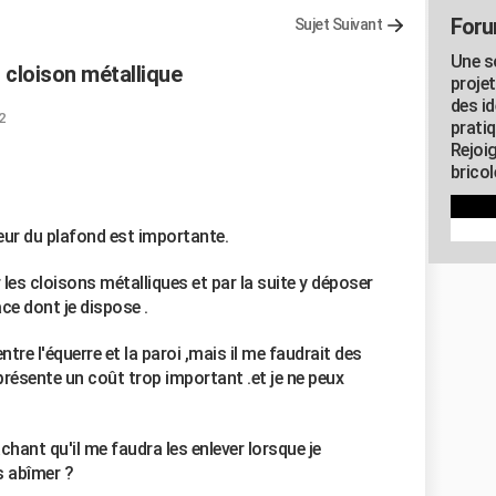
Foru
Sujet Suivant
Une s
 cloison métallique
proje
des id
2
pratiq
Rejoi
brico
eur du plafond est importante.
les cloisons métalliques et par la suite y déposer
ce dont je dispose .
re l'équerre et la paroi ,mais il me faudrait des
résente un coût trop important .et je ne peux
hant qu'il me faudra les enlever lorsque je
s abîmer ?