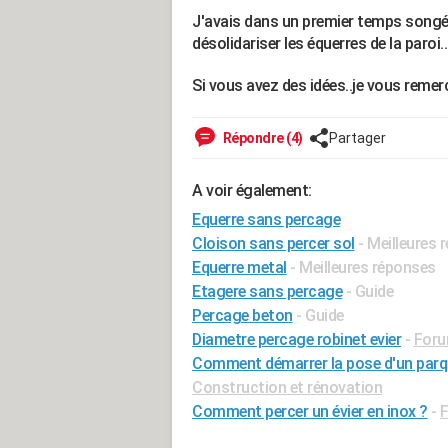
J'avais dans un premier temps songé à 
désolidariser les équerres de la paroi..
Si vous avez des idées..je vous remerc
Répondre (4)
Partager
A voir également:
Equerre sans percage
Cloison sans percer sol
- Meilleures
Equerre metal
- Meilleures réponses
Etagere sans percage
- Guide
Percage beton
- Guide
Diametre percage robinet evier
-
Foru
Comment démarrer la pose d'un parqu
Construction et rénovation
Comment percer un évier en inox ?
-
F