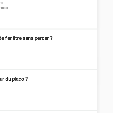
:08
 10:08
e fenêtre sans percer ?
ur du placo ?