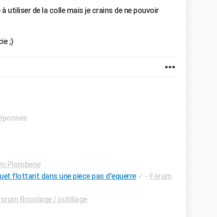
utiliser de la colle mais je crains de ne pouvoir
ie ;)
 réponses
m Plomberie
et flottant dans une piece pas d'equerre
✓
-
Forum
orum Bricolage / outillage