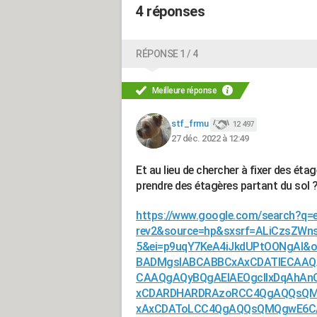
4 réponses
RÉPONSE 1 / 4
Meilleure réponse
stf_frmu
12 497
27 déc. 2022 à 12:49
Et au lieu de chercher à fixer des étag
prendre des étagères partant du sol 
https://www.google.com/search?q=
rev2&source=hp&sxsrf=ALiCzsZW
5&ei=p9uqY7KeA4iJkdUPtOONgAI&o
BADMgsIABCABBCxAxCDATIECAAQ
CAAQgAQyBQgAEIAEOgcIIxDqAhAn
xCDARDHARDRAzoRCC4QgAQQsQMQ
xAxCDAToLCC4QgAQQsQMQgwE6CA