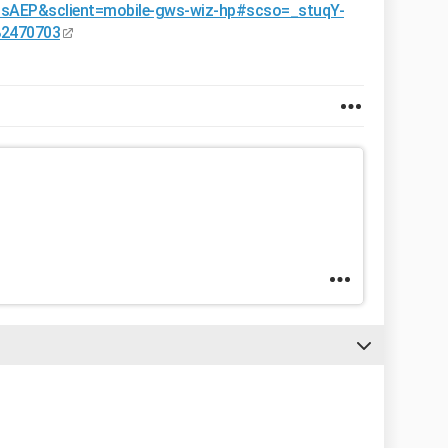
EP&sclient=mobile-gws-wiz-hp#scso=_stuqY-
82470703