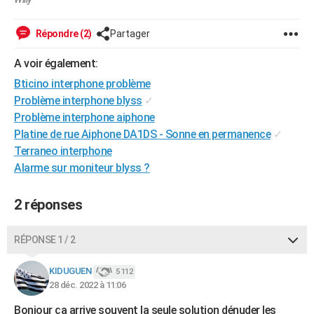
Répondre (2)
Partager
A voir également:
Bticino interphone problème
Problème interphone blyss
✓
Problème interphone aiphone
Platine de rue Aiphone DA1DS - Sonne en permanence
✓
Terraneo interphone
Alarme sur moniteur blyss ?
2 réponses
RÉPONSE 1 / 2
KIDUGUEN
5 112
28 déc. 2022 à 11:06
Bonjour ça arrive souvent la seule solution dénuder les