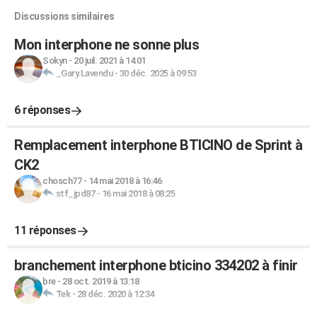
Discussions similaires
Mon interphone ne sonne plus
Sokyn
-
20 juil. 2021 à 14:01
_Gary.Lavendu
-
30 déc. 2025 à 09:53
6 réponses
Remplacement interphone BTICINO de Sprint à
CK2
chosch77
-
14 mai 2018 à 16:46
stf_jpd87
-
16 mai 2018 à 08:25
11 réponses
branchement interphone bticino 334202 à finir
bre
-
28 oct. 2019 à 13:18
Tek
-
28 déc. 2020 à 12:34