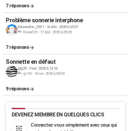
7 réponses
Problème sonnerie interphone
Alexandre_2351
-
16 déc. 2020 à 20:57
Daniel 26
-
17 déc. 2020 à 08:20
7 réponses
Sonnette en défaut
glg29
-
9 avr. 2020 à 12:16
gt.55
-
10 avr. 2020 à 08:52
9 réponses
DEVENEZ MEMBRE EN QUELQUES CLICS
Connectez-vous simplement avec ceux qui