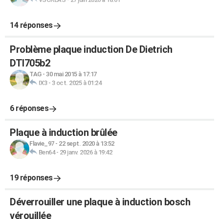
14 réponses
Problème plaque induction De Dietrich
DTI705b2
TAG
-
30 mai 2015 à 17:17
IX3
-
3 oct. 2025 à 01:24
6 réponses
Plaque à induction brûlée
Flavie_97
-
22 sept. 2020 à 13:52
Ben64
-
29 janv. 2026 à 19:42
19 réponses
Déverrouiller une plaque à induction bosch
vérouillée