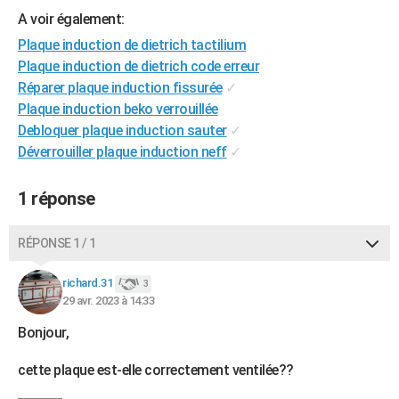
City break
Voyage de noces
Climat
Destinations
Voyage nature
Forum
+
A voir également:
PHOTO
Plaque induction de dietrich tactilium
GUIDES D'ACHAT
Plaque induction de dietrich code erreur
Réparer plaque induction fissurée
✓
BONS PLANS
Plaque induction beko verrouillée
CARTE DE VOEUX
Debloquer plaque induction sauter
✓
Déverrouiller plaque induction neff
✓
Carte Bonne année
Carte Pâques
Carte de Noël
Carte Saint-Valentin
Carte d'anniversaire
DICTIONNAIRE
1 réponse
Biographies
Expressions
Dictionnaire
Citations
Proverbes
PROGRAMME TV
COPAINS D'AVANT
RÉPONSE 1 / 1
Se connecter
Collèges
Universités
Service militaire
S'inscrire
Lycées
Primaires
Entreprises
Avis de recherche
AVIS DE DÉCÈS
richard.31
3
29 avr. 2023 à 14:33
FORUM
Bonjour,
Lifestyle
Sport
Television
Cinema
Bricolage
Culture
Auto
Voyage
cette plaque est-elle correctement ventilée??