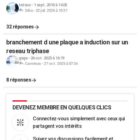
tetsuo
-
1 sept. 2010 à 14:05
Silva
-
22 juil. 2026 à 10:31
32 réponses
branchement d une plaque a induction sur un
reseau triphase
gege
-
26 oct. 2023 à 16:19
Carminas
-
27 oct. 2023 à 07:36
8 réponses
DEVENEZ MEMBRE EN QUELQUES CLICS
Connectez-vous simplement avec ceux qui
partagent vos intérêts
Suivez vos discussions facilement et