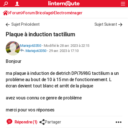
ACTUALITÉS
Forum
Forum Bricolage
Connexion
Electroménager
S'inscrire
Rechercher
Société
Education
Villes
Politique
Faits Divers
Monde
+
SPORT
Sujet Précédent
Sujet Suivant
Football
Cyclisme
Forum
Coupe du monde 2026
Tennis
Rugby
CULTURE
Plaque à induction tactilium
TNT
Cinéma
Musique
Programme TV
Streaming
Sorties cinéma
+
FINANCE
Mariejo63350
-
Modifié le 28 avr. 2023 à 22:15
Mariejo63350
-
29 avr. 2023 à 17:10
Impôts
Immobilier
Banque
Crédit
Retraite
Epargne
Risques naturels par ville
Assurance
AUTO
Bonjour
Réserver un essai
Berlines
Forum auto
Essais
Citadines
SUV
+
HIGH-TECH
ma plaque à induction de dietrich DPi7698G tactilium a un
Meilleur smartphone
Ordinateurs
Guide high-tech
Mobiles
Internet
Jeux vidéo
+
BRICOLAGE
problème au bout de 10 à 15 mn de fonctionnement. L
écran devient tout blanc et arrêt de la plaque
Aménagement intérieur
Cuisine
Jardinage
+
Forum
Extérieur
Salle de bains
Rangement
WEEK-END
avez vous connu ce genre de problème
Escapades
Expositions
Week-end nature
Guides de France
Patrimoine
Musées
+
LIFESTYLE
merci pour vos réponses
Bien-être
Mode
+
Art de vivre
Loisirs
Modes de vie
SANTE
Guide de la santé
Médicaments
+
Alimentation
Maladies
Sommeil
Répondre (1)
Partager
VOYAGE