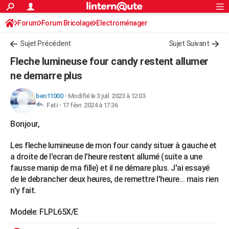
ACTUALITÉS
Forum
Forum Bricolage
Connexion
Electroménager
S'inscrire
Rechercher
Société
Education
Villes
Politique
Faits Divers
Monde
+
SPORT
Sujet Précédent
Sujet Suivant
Football
Cyclisme
Forum
Coupe du monde 2026
Tennis
Rugby
CULTURE
Fleche lumineuse four candy restent allumer
TNT
Cinéma
Musique
Programme TV
Streaming
Sorties cinéma
+
ne demarre plus
FINANCE
Impôts
Immobilier
Banque
Crédit
Retraite
Epargne
Risques naturels par ville
Assurance
AUTO
ben11000
-
Modifié le 3 juil. 2023 à 12:03
Fati -
17 févr. 2024 à 17:36
Réserver un essai
Berlines
Forum auto
Essais
Citadines
SUV
+
HIGH-TECH
Bonjour,
Meilleur smartphone
Ordinateurs
Guide high-tech
Mobiles
Internet
Jeux vidéo
+
BRICOLAGE
Les fleche lumineuse de mon four candy situer à gauche et
Aménagement intérieur
Cuisine
Jardinage
+
Forum
Extérieur
Salle de bains
Rangement
a droite de l'ecran de l'heure restent allumé (suite a une
WEEK-END
fausse manip de ma fille) et il ne démare plus. J'ai essayé
Escapades
Expositions
Week-end nature
Guides de France
Patrimoine
Musées
+
de le debrancher deux heures, de remettre l'heure... mais rien
LIFESTYLE
n'y fait.
Bien-être
Mode
+
Art de vivre
Loisirs
Modes de vie
SANTE
Modele: FLPL65X/E
Guide de la santé
Médicaments
+
Alimentation
Maladies
Sommeil
VOYAGE