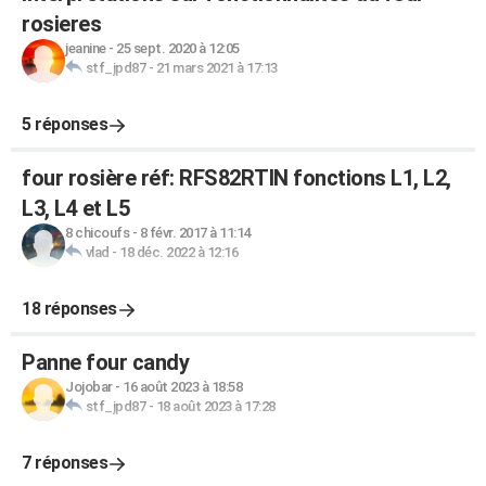
rosieres
jeanine
-
25 sept. 2020 à 12:05
stf_jpd87
-
21 mars 2021 à 17:13
5 réponses
four rosière réf: RFS82RTIN fonctions L1, L2,
L3, L4 et L5
8 chicoufs
-
8 févr. 2017 à 11:14
vlad
-
18 déc. 2022 à 12:16
18 réponses
Panne four candy
Jojobar
-
16 août 2023 à 18:58
stf_jpd87
-
18 août 2023 à 17:28
7 réponses