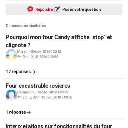
Répondre
Posez votre question
Discussions similaires
Pourquoi mon four Candy affiche "stop" et
clignote ?
Marion
-
30 nov. 2014 à 22:33
Bibi
-
2 juil. 2026 à 20:55
17 réponses
Four encastrable rosieres
Celine2709
-
14 déc. 2019 à 23:35
stf_jpd87
-
15 déc. 2019 à 08:08
1 réponse
interpretations sur fonctionnalités du four