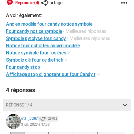
Répondre (4)
Partager
City break
Voyage de noces
Climat
Destinations
Voyage nature
Forum
+
PHOTO
A voir également:
GUIDES D'ACHAT
Ancien modèle four candy notice symbole
Four candy notice symbole
- Meilleures réponses
BONS PLANS
Symbole pyrolyse four candy
- Meilleures réponses
CARTE DE VOEUX
Notice four scholtes ancien modèle
Notice symbole four rosières
✓
Carte Bonne année
Carte Pâques
Carte de Noël
Carte Saint-Valentin
Carte d'anniversaire
DICTIONNAIRE
Symbole clé four de dietrich
✓
Biographies
Expressions
Dictionnaire
Citations
Proverbes
Four candy stop
PROGRAMME TV
Affichage stop clignotant sur four Candy t
✓
COPAINS D'AVANT
4 réponses
Se connecter
Collèges
Universités
Service militaire
S'inscrire
Lycées
Primaires
Entreprises
Avis de recherche
AVIS DE DÉCÈS
FORUM
RÉPONSE 1 / 4
Lifestyle
Sport
Television
Cinema
Bricolage
Culture
Auto
Voyage
stf_jpd87
29 962
3 juil. 2023 à 17:53