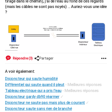
tirage dans le chemin), j'ai de l'eau au fond de ces regards
City break
Voyage de noces
Climat
Destinations
Voyage nature
Forum
+
PHOTO
(mais les câbles ne sont pas noyés) ... Auriez-vous une idée
?
GUIDES D'ACHAT
BONS PLANS
CARTE DE VOEUX
Carte Bonne année
Carte Pâques
Carte de Noël
Carte Saint-Valentin
Carte d'anniversaire
DICTIONNAIRE
Biographies
Expressions
Dictionnaire
Citations
Proverbes
PROGRAMME TV
Répondre (3)
Partager
COPAINS D'AVANT
A voir également:
Se connecter
Collèges
Universités
Service militaire
S'inscrire
Lycées
Primaires
Entreprises
Avis de recherche
AVIS DE DÉCÈS
Disjoncteur qui saute humidité
Différentiel qui saute quand il pleut
- Meilleures réponses
FORUM
Tableau electrique qui a pris l'eau
- Meilleures réponses
Lifestyle
Sport
Television
Cinema
Bricolage
Culture
Auto
Voyage
Disjoncteur gardy db90 réarmer
✓
Disjoncteur ne saute pas mais plus de courant
✓
Disjoncteur saute sans rien de branché