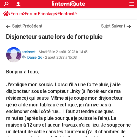
ACTUALITÉS
Forum
Forum Bricolage
Connexion
Electricité
S'inscrire
Rechercher
Société
Education
Villes
Politique
Faits Divers
Monde
+
SPORT
Sujet Précédent
Sujet Suivant
Football
Cyclisme
Forum
Coupe du monde 2026
Tennis
Rugby
CULTURE
Disjoncteur saute lors de forte pluie
TNT
Cinéma
Musique
Programme TV
Streaming
Sorties cinéma
+
FINANCE
aroisset
-
Modifié le 2 août 2023 à 14:45
Impôts
Immobilier
Banque
Crédit
Retraite
Epargne
Risques naturels par ville
Assurance
AUTO
Daniel 26
-
2 août 2023 à 15:03
Réserver un essai
Berlines
Forum auto
Essais
Citadines
SUV
+
HIGH-TECH
Bonjour à tous,
Meilleur smartphone
Ordinateurs
Guide high-tech
Mobiles
Internet
Jeux vidéo
+
BRICOLAGE
J'explique mon soucis. Lorsqu'il a une forte pluie, j'ai le
disjoncteur sous le compteur Linky (à l'extérieur de ma
Aménagement intérieur
Cuisine
Jardinage
+
Forum
Extérieur
Salle de bains
Rangement
WEEK-END
résidence) qui saute. Même si je coupe mon disjoncteur
général de mon tableau électrique, je n'arrive pas à
Escapades
Expositions
Week-end nature
Guides de France
Patrimoine
Musées
+
LIFESTYLE
enclencher celui côté rue... Il faut attendre quelques
minutes (après la pluie pour que je puisse le faire). La
Bien-être
Mode
+
Art de vivre
Loisirs
Modes de vie
SANTE
maison à 12 ans et aucun travaux n'a eu lieu. Je soupçonne
Guide de la santé
Médicaments
+
Alimentation
Maladies
Sommeil
un défaut de câble dans les fourreaux (j'ai 3 chambres de
VOYAGE