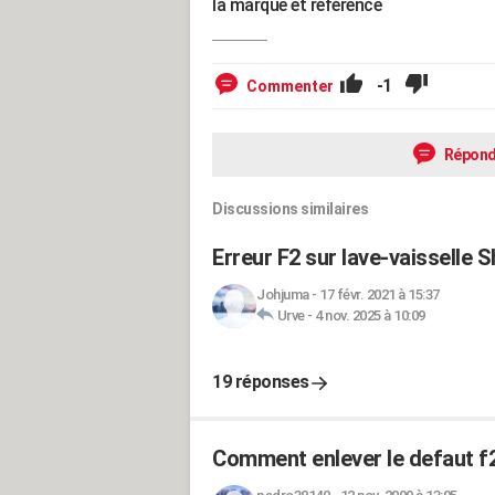
la marque et référence
-1
Commenter
Répond
Discussions similaires
Erreur F2 sur lave-vaisselle 
Johjuma
-
17 févr. 2021 à 15:37
Urve
-
4 nov. 2025 à 10:09
19 réponses
Comment enlever le defaut f2 