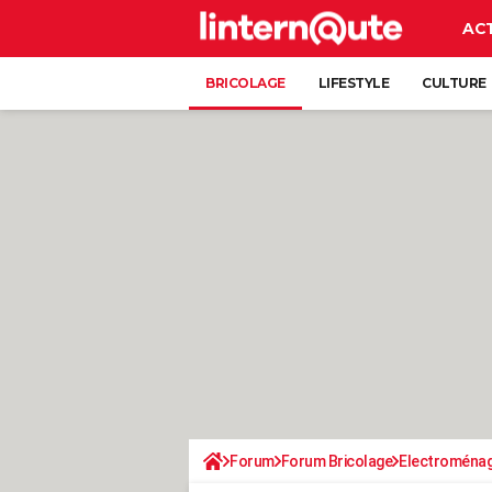
AC
BRICOLAGE
LIFESTYLE
CULTURE
Forum
Forum Bricolage
Electroména