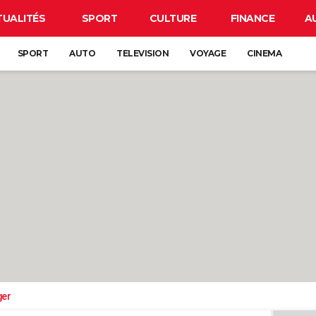
TUALITÉS
SPORT
CULTURE
FINANCE
A
SPORT
AUTO
TELEVISION
VOYAGE
CINEMA
ger