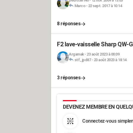
pedro38140
-
12 nov. 2009 à 13:05
Marco
-
22 sept. 2017 à 10:14
8 réponses
F2 lave-vaisselle Sharp QW
Argamak
-
23 août 2023 à 00:09
stf_jpd87
-
23 août 2023 à 18:14
3 réponses
DEVENEZ MEMBRE EN QUELQ
Connectez-vous simpleme