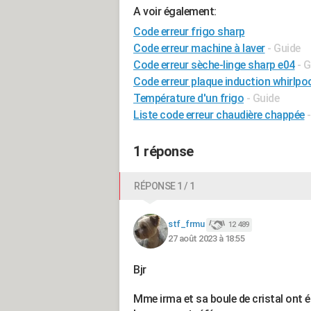
A voir également:
Code erreur frigo sharp
Code erreur machine à laver
- Guide
Code erreur sèche-linge sharp e04
- 
Code erreur plaque induction whirlpo
Température d'un frigo
- Guide
Liste code erreur chaudière chappée
1 réponse
RÉPONSE 1 / 1
stf_frmu
12 489
27 août 2023 à 18:55
Bjr
Mme irma et sa boule de cristal ont ét