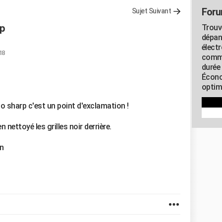
Foru
Sujet Suivant
rp
Trouv
dépan
élect
18
commu
durée
Écono
optimi
o sharp c'est un point d'exclamation !
n nettoyé les grilles noir derrière.
un