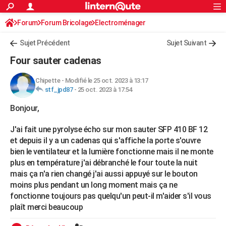
ACTUALITÉS
Forum
Forum Bricolage
Connexion
Electroménager
S'inscrire
Rechercher
Société
Education
Villes
Politique
Faits Divers
Monde
+
SPORT
Sujet Précédent
Sujet Suivant
Football
Cyclisme
Forum
Coupe du monde 2026
Tennis
Rugby
CULTURE
Four sauter cadenas
TNT
Cinéma
Musique
Programme TV
Streaming
Sorties cinéma
+
FINANCE
Chipette
-
Modifié le 25 oct. 2023 à 13:17
stf_jpd87
-
25 oct. 2023 à 17:54
Impôts
Immobilier
Banque
Crédit
Retraite
Epargne
Risques naturels par ville
Assurance
AUTO
Bonjour,
Réserver un essai
Berlines
Forum auto
Essais
Citadines
SUV
+
HIGH-TECH
J'ai fait une pyrolyse écho sur mon sauter SFP 410 BF 12
Meilleur smartphone
Ordinateurs
Guide high-tech
Mobiles
Internet
Jeux vidéo
+
BRICOLAGE
et depuis il y a un cadenas qui s'affiche la porte s'ouvre
bien le ventilateur et la lumière fonctionne mais il ne monte
Aménagement intérieur
Cuisine
Jardinage
+
Forum
Extérieur
Salle de bains
Rangement
WEEK-END
plus en température j'ai débranché le four toute la nuit
mais ça n'a rien changé j'ai aussi appuyé sur le bouton
Escapades
Expositions
Week-end nature
Guides de France
Patrimoine
Musées
+
LIFESTYLE
moins plus pendant un long moment mais ça ne
Bien-être
Mode
+
Art de vivre
Loisirs
Modes de vie
fonctionne toujours pas quelqu'un peut-il m'aider s'il vous
SANTE
plaît merci beaucoup
Guide de la santé
Médicaments
+
Alimentation
Maladies
Sommeil
VOYAGE