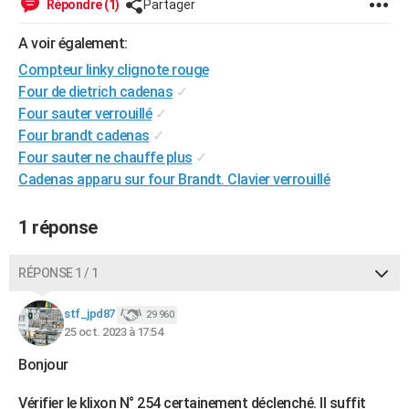
Répondre (1)
Partager
City break
Voyage de noces
Climat
Destinations
Voyage nature
Forum
+
PHOTO
A voir également:
GUIDES D'ACHAT
Compteur linky clignote rouge
Four de dietrich cadenas
✓
BONS PLANS
Four sauter verrouillé
✓
CARTE DE VOEUX
Four brandt cadenas
✓
Four sauter ne chauffe plus
✓
Carte Bonne année
Carte Pâques
Carte de Noël
Carte Saint-Valentin
Carte d'anniversaire
DICTIONNAIRE
Cadenas apparu sur four Brandt. Clavier verrouillé
Biographies
Expressions
Dictionnaire
Citations
Proverbes
PROGRAMME TV
1 réponse
COPAINS D'AVANT
RÉPONSE 1 / 1
Se connecter
Collèges
Universités
Service militaire
S'inscrire
Lycées
Primaires
Entreprises
Avis de recherche
AVIS DE DÉCÈS
stf_jpd87
29 960
FORUM
25 oct. 2023 à 17:54
Lifestyle
Sport
Television
Cinema
Bricolage
Culture
Auto
Voyage
Bonjour
Vérifier le klixon N° 254 certainement déclenché. Il suffit