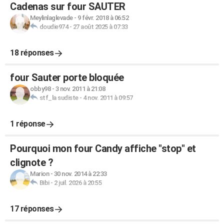
Cadenas sur four SAUTER
Meylinlaglevade
-
9 févr. 2018 à 06:52
doudie974
-
27 août 2025 à 07:33
18 réponses
four Sauter porte bloquée
obby98
-
3 nov. 2011 à 21:08
stf_la sudiste
-
4 nov. 2011 à 09:57
1 réponse
Pourquoi mon four Candy affiche "stop" et
clignote ?
Marion
-
30 nov. 2014 à 22:33
Bibi
-
2 juil. 2026 à 20:55
17 réponses