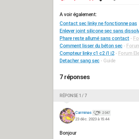
A voir également:
Contact sec linky ne fonctionne pas
Enlever joint silicone sec sans dissol
Phare reste allumé sans contact
-
Fo
Comment lisser du béton sec
-
Forum
Compteur linky c1 c2 i1 i2
-
Forum Ele
Detacher sang sec
- Guide
7 réponses
RÉPONSE 1 / 7
Carminas
2 047
23 déc. 2023 à 15:44
Bonjour