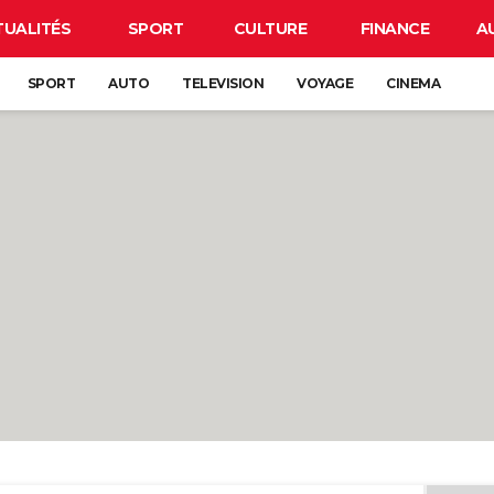
TUALITÉS
SPORT
CULTURE
FINANCE
A
SPORT
AUTO
TELEVISION
VOYAGE
CINEMA