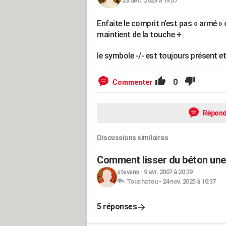
23 déc. 2023 à 19:57
Enfaite le comprit n’est pas « armé » 
maintient de la touche +
le symbole -/- est toujours présent et
0
Commenter
Répond
Discussions similaires
Comment lisser du béton une 
stevens
-
9 avr. 2007 à 20:39
Touchatou
-
24 nov. 2025 à 10:37
5 réponses