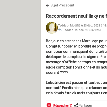
Sujet Précédent
Raccordement neuf linky ne 
Teddet
-
Modifié le 23 déc. 2023 à 14:
Teddet -
23 déc. 2023 à 19:57
Bonjour en attendant Mardi qqn pourra
Compteur poser en bordure de propri
compteur communiquant donc télétra
débloquer le compteur le signe « -/- » 
message s’affiche de tmps en temps «
eux le compteur fonctionne et ils no
courant ????
L’électricien est passer et tout est 
contacté Enedis hier qui a relancer u
cela devais être ok mais toujours rien 
Répondre (7)
Partager